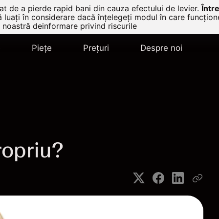
t de a pierde rapid bani din cauza efectului de levier.
Într
ă luați în considerare dacă înțelegeți modul în care funcțio
 noastră deinformare privind riscurile
e
Pieţe
Prețuri
Despre noi
ropriu?