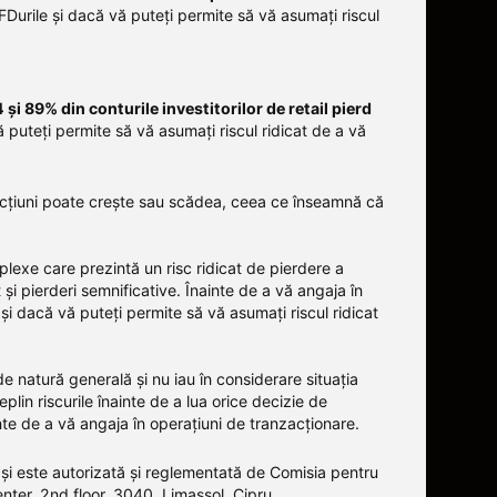
FDurile și dacă vă puteți permite să vă asumați riscul
4 și 89% din conturile investitorilor de retail pierd
 puteți permite să vă asumați riscul ridicat de a vă
u acțiuni poate crește sau scădea, ceea ce înseamnă că
plexe care prezintă un risc ridicat de pierdere a
t și pierderi semnificative. Înainte de a vă angaja în
și dacă vă puteți permite să vă asumați riscul ridicat
 de natură generală și nu iau în considerare situația
lin riscurile înainte de a lua orice decizie de
inte de a vă angaja în operațiuni de tranzacționare.
și este autorizată și reglementată de Comisia pentru
enter, 2nd floor, 3040, Limassol, Cipru.