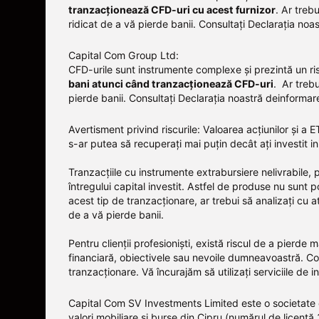
tranzacționează CFD-uri cu acest furnizor
.
Ar trebu
ridicat de a vă pierde banii. Consultați
Declarația noas
Capital Com Group Ltd:
CFD-urile sunt instrumente complexe și prezintă un ris
bani atunci când tranzacționează CFD-uri
. Ar treb
pierde banii.
Consultați
Declarația noastră deinformare 
Avertisment privind riscurile: Valoarea acțiunilor și 
s-ar putea să recuperați mai puțin decât ați investit in
Tranzacțiile cu instrumente extrabursiere nelivrabile,
întregului capital investit. Astfel de produse nu sunt po
acest tip de tranzacționare, ar trebui să analizați cu 
de a vă pierde banii.
Pentru clienții profesioniști, există riscul de a pierde 
financiară, obiectivele sau nevoile dumneavoastră. Cons
tranzacționare. Vă încurajăm să utilizați serviciile de 
Capital Com SV Investments Limited este o societate c
valori mobiliare și burse din Cipru (numărul de licență