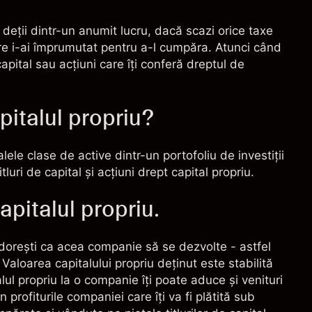
 deţii dintr-un anumit lucru, dacă scazi orice taxe
are i-ai împrumutat pentru a-l cumpăra. Atunci când
 capital sau acţiuni care îţi conferă dreptul de
pitalul propriu?
palele clase de active dintr-un
portofoliu
de investiţii
luri de capital şi acţiuni drept capital propriu.
apitalul propriu.
 doreşti ca acea companie să se dezvolte - astfel
 Valoarea capitalului propriu deţinut este stabilită
lul propriu la o companie îţi poate aduce şi venituri
profiturile companiei care îţi va fi plătită sub