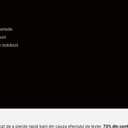
monede
iuni
e dobânzii
at de a pierde rapid bani din cauza efectului de levier.
73% din contu