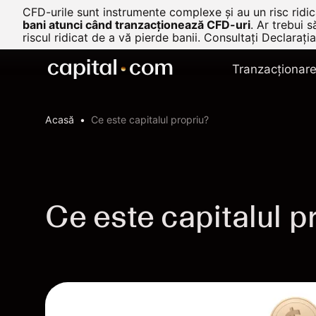
CFD-urile sunt instrumente complexe și au un risc ridica
bani atunci când tranzacționează CFD-uri
.
Ar trebui s
riscul ridicat de a vă pierde banii. Consultați
Declarația
Tranzacționar
Acasă
Ce este capitalul propriu?
Ce este capitalul p