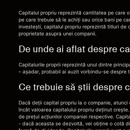
Capitalul propriu reprezintă cantitatea pe care o
pe care trebuie să le achiţi sau orice bani pe c
investeşti, capitalul propriu reprezintă titluri de
proprietate asupra unei companii.
De unde ai aflat despre ca
Capitalurile proprii reprezintă unul dintre princi
– aşadar, probabil ai auzit vorbindu-se despre tit
Ce trebuie să ştii despre c
Dacă deţii capital propriu la o companie, atunci
încât valoarea capitalului propriu deţinut creşte.
de preţul acţiunilor companiei respective. Capita
- dacă aceasta se dezvoltă, vei obţine o cotă din 