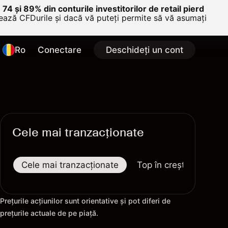
e 74 și 89% din conturile investitorilor de retail pierd
nează CFDurile și dacă vă puteți permite să vă asumați
Ro
Conectare
Deschideți un cont
Cele mai tranzacționate
Cele mai tranzacționate
Top în creștere
To
Prețurile acțiunilor sunt orientative și pot diferi de
prețurile actuale de pe piață.