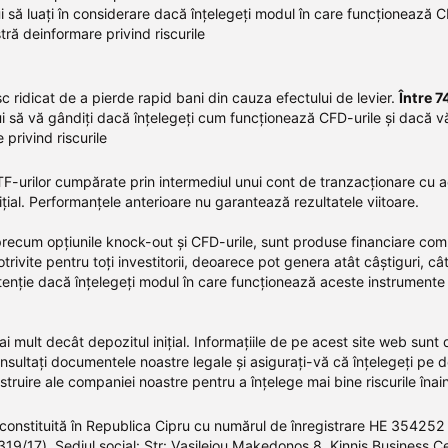
i să luați în considerare dacă înțelegeți modul în care funcționează C
tră deinformare privind riscurile
c ridicat de a pierde rapid bani din cauza efectului de levier.
Între 7
ui să vă gândiți dacă înțelegeți cum funcționează CFD-urile și dacă vă
privind riscurile
a ETF-urilor cumpărate prin intermediul unui cont de tranzacționare c
ițial. Performanțele anterioare nu garantează rezultatele viitoare.
 precum opțiunile knock-out și CFD-urile, sunt produse financiare com
trivite pentru toți investitorii, deoarece pot genera atât câștiguri, câ
atenție dacă înțelegeți modul în care funcționează aceste instrumente 
mai mult decât depozitul inițial. Informațiile de pe acest site web sunt
ultați documentele noastre legale și asigurați-vă că înțelegeți pe dep
instruire ale companiei noastre pentru a înțelege mai bine riscurile îna
onstituită în Republica Cipru cu numărul de înregistrare HE 354252 
 319/17). Sediul social: Str: Vasileiou Makedonos 8, Kinnis Business C