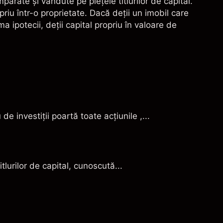
cumpărate şi vândute pe
pieţele titlurilor de capital
.
riu într-o proprietate. Dacă deţii un imobil care
 ipotecii, deţii capital propriu în valoare de
e investiţii poartă toate acţiunile ,...
itlurilor de capital, cunoscută...