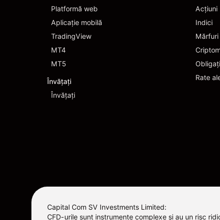
Platformă web
Acțiuni
Aplicație mobilă
Indici
TradingView
Mărfuri
MT4
Cripto
MT5
Obligaț
Rate al
Învățați
Învățați
Capital Com SV Investments Limited:
CFD-urile sunt instrumente complexe și au un risc ridic