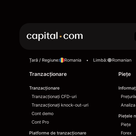
Țară / Regiune
:
Romania
Limbă
:
Romanian
•
Tranzacționare
Pieţe
Tranzacționare
Informaţ
Tranzacționați CFD-uri
Prețuril
Tranzacționați knock-out-uri
Analiza
Cont demo
Piețele 
Cont Pro
Pieţe
Platforme de tranzacționare
Forex