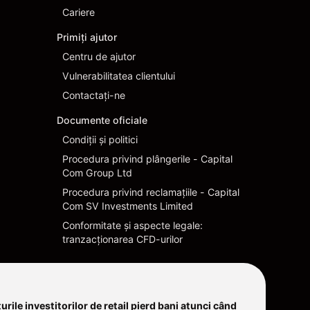
Cariere
Primiți ajutor
Centru de ajutor
Vulnerabilitatea clientului
Contactați-ne
Documente oficiale
Condiţii şi politici
Procedura privind plângerile - Capital
Com Group Ltd
Procedura privind reclamațiile - Capital
Com SV Investments Limited
Conformitate și aspecte legale:
tranzacționarea CFD-urilor
rile investitorilor de retail pierd bani atunci când