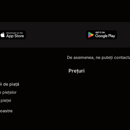
De asemenea, ne puteți contact
Prețuri
ii de piaţă
e piețelor
 pieței
noastre