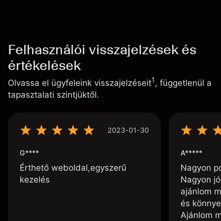
Felhasználói visszajelzések és
értékelések
1
Olvassa el ügyfeleink visszajelzéseit
, függetlenül a
tapasztalati szintjüktől.
2023-01-30
G****
A*****
Érthető weboldal,egyszerű
Nagyon poz
kezelés
Nagyon jó
ajánlom m
és könnye
Ajánlom m