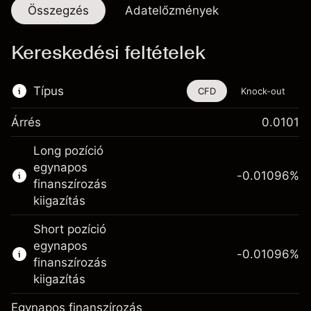
Összegzés
Adatelőzmények
Kereskedési feltételek
Típus
CFD
Knock-out
Árrés
0.0101
Ez a pénzügyi eszköz CFD-ken és Knock-
Long pozíció
outokon keresztül is kereskedhető.
egynapos
-0.01096
%
Bővebb információk:
finanszírozás
kiigazítás
CFD-k
Knock-outok
Short pozíció
egynapos
-0.01096
%
finanszírozás
kiigazítás
Egynapos finanszírozás