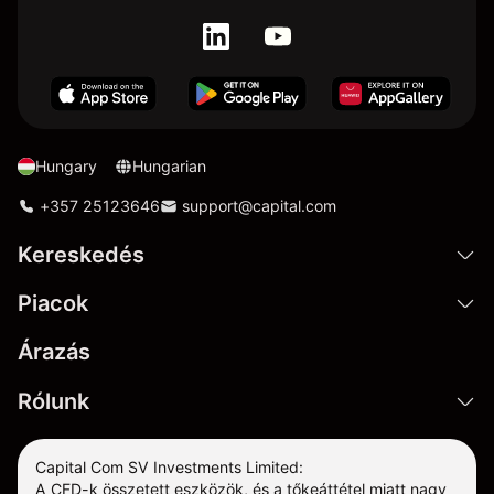
Hungary
Hungarian
+357 25123646
support@capital.com
Kereskedés
Piacok
Árazás
Rólunk
Capital Com SV Investments Limited:
A CFD-k összetett eszközök, és a tőkeáttétel miatt nagy