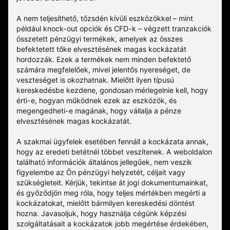
A nem teljesíthető, tőzsdén kívüli eszközökkel – mint
például knock-out opciók és CFD-k – végzett tranzakciók
összetett pénzügyi termékek, amelyek az összes
befektetett tőke elvesztésének magas kockázatát
hordozzák. Ezek a termékek nem minden befektető
számára megfelelőek, mivel jelentős nyereséget, de
veszteséget is okozhatnak. Mielőtt ilyen típusú
kereskedésbe kezdene, gondosan mérlegelnie kell, hogy
érti-e, hogyan működnek ezek az eszközök, és
megengedheti-e magának, hogy vállalja a pénze
elvesztésének magas kockázatát.
A szakmai ügyfelek esetében fennáll a kockázata annak,
hogy az eredeti betétnél többet veszítenek. A weboldalon
található információk általános jellegűek, nem veszik
figyelembe az Ön pénzügyi helyzetét, céljait vagy
szükségleteit. Kérjük, tekintse át jogi dokumentumainkat,
és győződjön meg róla, hogy teljes mértékben megérti a
kockázatokat, mielőtt bármilyen kereskedési döntést
hozna. Javasoljuk, hogy használja cégünk képzési
szolgáltatásait a kockázatok jobb megértése érdekében,