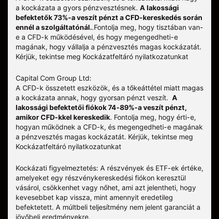
a kockázata a gyors pénzvesztésnek.
A lakossági
befektetők 73%-a veszít pénzt a CFD-kereskedés során
ennél a szolgáltatónál.
.
Fontolja meg, hogy tisztában van-
e a CFD-k működésével, és hogy megengedheti-e
magának, hogy vállalja a pénzvesztés magas kockázatát.
Kérjük, tekintse meg
Kockázatfeltáró nyilatkozatunkat
Capital Com Group Ltd:
A CFD-k összetett eszközök, és a tőkeáttétel miatt magas
a kockázata annak, hogy gyorsan pénzt veszít.
A
lakossági befektetői fiókok 74-89%-a veszít pénzt,
amikor CFD-kkel kereskedik
. Fontolja meg, hogy érti-e,
hogyan működnek a CFD-k, és megengedheti-e magának
a pénzvesztés magas kockázatát.
Kérjük, tekintse meg
Kockázatfeltáró nyilatkozatunkat
Kockázati figyelmeztetés: A részvények és ETF-ek értéke,
amelyeket egy részvénykereskedési fiókon keresztül
vásárol, csökkenhet vagy nőhet, ami azt jelentheti, hogy
kevesebbet kap vissza, mint amennyit eredetileg
befektetett. A múltbeli teljesítmény nem jelent garanciát a
jövőbeli eredményekre.