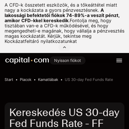
A CFD-k összetett eszközök, és a tőkeáttétel miatt
nagy a kockázata a gyors pénzvesztésnek.
A
lakossági befektetői fiókok 74-89%-a veszít pénzt,
amikor CFD-kkel kereskedik
.
Fontolja meg, hogy
tisztában van-e a CFD-k működésével, és hogy
megengedheti-e magának, hogy vállalja a pénzvesztés
magas kockázatát. Kérjük, tekintse meg
Kockázatfeltáró nyilatkozatunkat
Nyisson fiókot
Start
Piacok
Kamatlábak
US 30-day Fed Funds Rate
Kereskedés US 30-day
Fed Funds Rate - FF