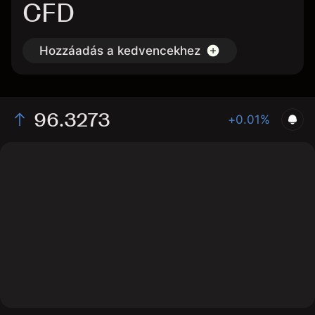
CFD
Hozzáadás a kedvencekhez
96.3273
+0.01%
The chart shows the FF interest rate price data over
the last 1 day, with a current price of 96.3273, a high of
96.3172, and a low of 96.3172.