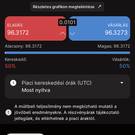
Részletes grafikon megtekintése
0.0101
ELADÁS
VÁSÁRLÁS
96.3172
96.3273
Alacsony
:
96.3172
Magas
:
96.3172
Kereskedő:
Vásárlók:
50%
50%
Piaci kereskedési órák (UTC)
Most nyitva
A múltbeli teljesítmény nem megbízható mutató a
jövőbeli eredményekre. A részvényárak tájékoztató
jellegűek, és eltérhetnek a piaci áraktól.