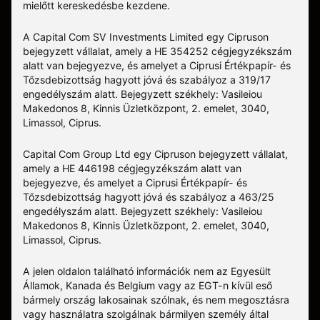
mielőtt kereskedésbe kezdene.
A Capital Com SV Investments Limited egy Cipruson
bejegyzett vállalat, amely a HE 354252 cégjegyzékszám
alatt van bejegyezve, és amelyet a Ciprusi Értékpapír- és
Tőzsdebizottság hagyott jóvá és szabályoz a 319/17
engedélyszám alatt. Bejegyzett székhely: Vasileiou
Makedonos 8, Kinnis Üzletközpont, 2. emelet, 3040,
Limassol, Ciprus.
Capital Com Group Ltd egy Cipruson bejegyzett vállalat,
amely a ΗΕ 446198 cégjegyzékszám alatt van
bejegyezve, és amelyet a Ciprusi Értékpapír- és
Tőzsdebizottság hagyott jóvá és szabályoz a 463/25
engedélyszám alatt. Bejegyzett székhely: Vasileiou
Makedonos 8, Kinnis Üzletközpont, 2. emelet, 3040,
Limassol, Ciprus.
A jelen oldalon található információk nem az Egyesült
Államok, Kanada és Belgium vagy az EGT-n kívül eső
bármely ország lakosainak szólnak, és nem megosztásra
vagy használatra szolgálnak bármilyen személy által