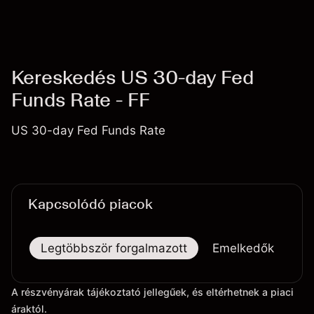
Kereskedés US 30-day Fed
Funds Rate - FF
US 30-day Fed Funds Rate
Kapcsolódó piacok
Legtöbbször forgalmazott
Emelkedők
Es
A részvényárak tájékoztató jellegűek, és eltérhetnek a piaci
áraktól.