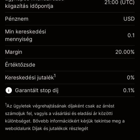
21:00
(UTC)
Fedezet. A befektetése
$1,000.00
kiigazítás időpontja
Egynapos finanszírozás
-0.01096
Pénznem
USD
kiigazítás
%
A pozíció teljes értékéből
Min kereskedési
(-$0.55)
származó díjak
0.1
mennyiség
Fedezet. A befektetése
$1,000.00
Ügyletméret tőkeáttétellel ~
$5,000.00
Egynapos finanszírozás
Margin
Tőkeáttételből származó pénz ~
$4,000.00
20.00
%
-0.01096
kiigazítás
%
A pozíció teljes értékéből
Értéktőzsde
(-$0.55)
származó díjak
Ugrás a platformra
1
Kereskedési jutalék
0%
Ügyletméret tőkeáttétellel ~
$5,000.00
Tőkeáttételből származó pénz ~
$4,000.00
Garantált stop díj
0.1
%
1
Az ügyletek végrehajtásának díjaként csak az árrést
Ugrás a platformra
számoljuk fel, vagyis a vásárlási és eladási ár közötti
különbséget. Bővebb információkért kérjük tekintse meg a
weboldalunk
Díjak és jutalékok
részlegét
Díjak és jutalékokrészlegét