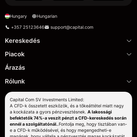
Hungary
Hungarian
+357 25123646
support@capital.com
Kereskedés
Piacok
Árazás
Rólunk
Capital Com SV Investments Limited:
A CFD-k összetett eszközök, és a tőkeáttétel miatt nagy
a kockázata a gyors pénzvesztésnek.
A lakossági
befektetők 74%-a veszít pénzt a CFD-kereskedés során
ennél a szolgáltatónál.
.
Fontolja meg, hogy tisztában van-
e a CFD-k működésével, és hogy megengedheti-e
magának, hogy vállalja a pénzvesztés magas kockázatát.