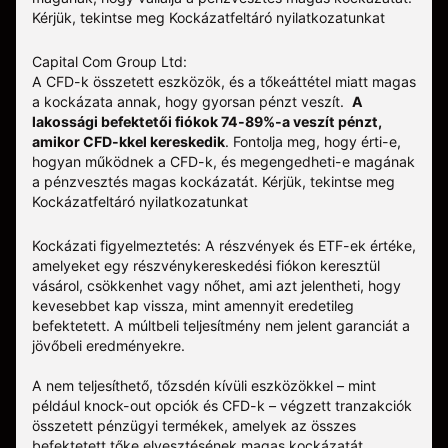
Kérjük, tekintse meg
Kockázatfeltáró nyilatkozatunkat
Capital Com Group Ltd:
A CFD-k összetett eszközök, és a tőkeáttétel miatt magas
a kockázata annak, hogy gyorsan pénzt veszít.
A
lakossági befektetői fiókok 74-89%-a veszít pénzt,
amikor CFD-kkel kereskedik
. Fontolja meg, hogy érti-e,
hogyan működnek a CFD-k, és megengedheti-e magának
a pénzvesztés magas kockázatát.
Kérjük, tekintse meg
Kockázatfeltáró nyilatkozatunkat
Kockázati figyelmeztetés: A részvények és ETF-ek értéke,
amelyeket egy részvénykereskedési fiókon keresztül
vásárol, csökkenhet vagy nőhet, ami azt jelentheti, hogy
kevesebbet kap vissza, mint amennyit eredetileg
befektetett. A múltbeli teljesítmény nem jelent garanciát a
jövőbeli eredményekre.
A nem teljesíthető, tőzsdén kívüli eszközökkel – mint
például knock-out opciók és CFD-k – végzett tranzakciók
összetett pénzügyi termékek, amelyek az összes
befektetett tőke elvesztésének magas kockázatát