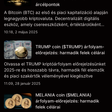
árcélpontok
A Bitcoin (BTC) az első és piaci kapitalizáció alapján
legnagyobb kriptovaluta. Decentralizált digitális
eszköz, amely csereeszközként, értéktárolóként
szolgál, és gyakran tekintik potenciális fedezeti
10:18, 2 május 2025
eszköznek az infláció ellen.
TRUMP coin ($TRUMP) árfolyam-
előrejelzés: harmadik felek célárai
Olvassa el TRUMP kriptóárfolyam előrejelzésünket
2025-re és hosszabb távra, harmadik fél elemzők
és piaci szakértők véleményével kiegészítve
11:09, 28 január 2025
MELANIA coin ($MELANIA)
árfolyam-előrejelzés: harmadik
felek célárai