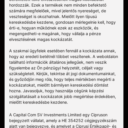
hordozzák. Ezek a termékek nem minden befektető
számára megfelelőek, mivel jelentős nyereséget, de
veszteséget is okozhatnak. Mielőtt ilyen típusú
kereskedésbe kezdene, gondosan mérlegelnie kell, hogy
érti-e, hogyan működnek ezek az eszközök, és
megengedheti-e magának, hogy vállalja a pénze
elvesztésének magas kockázatát.
A szakmai ügyfelek esetében fennáll a kockázata annak,
hogy az eredeti betétnél többet veszítenek. A weboldalon
található információk általános jellegűek, nem veszik
figyelembe az Ön pénzügyi helyzetét, céljait vagy
szükségleteit. Kérjük, tekintse át jogi dokumentumainkat,
és győződjön meg róla, hogy teljes mértékben megérti a
kockázatokat, mielőtt bármilyen kereskedési döntést
hozna. Javasoljuk, hogy használja cégünk képzési
szolgáltatásait a kockázatok jobb megértése érdekében,
mielőtt kereskedésbe kezdene.
A Capital Com SV Investments Limited egy Cipruson
bejegyzett vállalat, amely a HE 354252 cégjegyzékszám
alatt van bejegyezve, és amelyet a Ciprusi Értékpapír- és