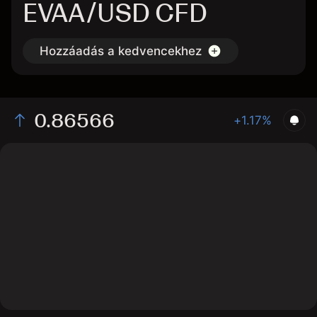
EVAA/USD CFD
Hozzáadás a kedvencekhez
0.86566
+1.17%
The chart displays the EVAA/USD price data over the
last 1 day, with a current rate of 0.86566, a high of
0.8668, and a low of 0.846.