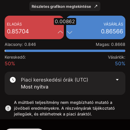
Részletes grafikon megtekintése
0.00862
ELADÁS
VÁSÁRLÁS
0.85704
0.86566
Alacsony
:
0.846
Magas
:
0.8668
Kereskedő:
Vásárlók:
50%
50%
Piaci kereskedési órák (UTC)
Most nyitva
A múltbeli teljesítmény nem megbízható mutató a
jövőbeli eredményekre. A részvényárak tájékoztató
jellegűek, és eltérhetnek a piaci áraktól.