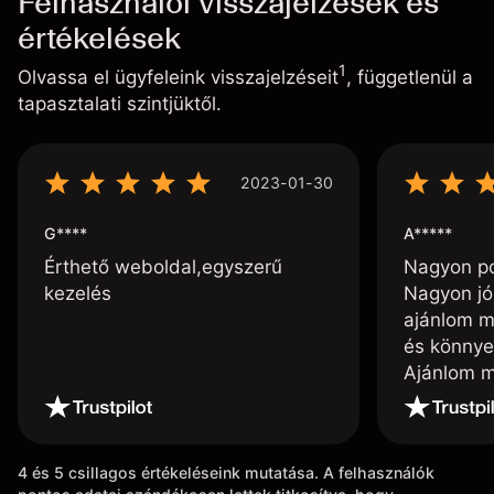
Felhasználói visszajelzések és
értékelések
1
Olvassa el ügyfeleink visszajelzéseit
, függetlenül a
tapasztalati szintjüktől.
2023-01-30
G****
A*****
Érthető weboldal,egyszerű
Nagyon poz
kezelés
Nagyon jó
ajánlom m
és könnye
Ajánlom m
4 és 5 csillagos értékeléseink mutatása. A felhasználók