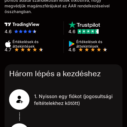
pontos adatai szándékosan lettek titkosítva, hogy
megvédjük magánszférájukat az ÁAR rendelkezéseivel
összhangban.
4.6
4.6
Értékelések és
Értékelések és
áttekintések
áttekintések
4.7
4.6
Három lépés a kezdéshez
1. Nyisson egy fiókot (jogosultsági
feltételekhez kötött)