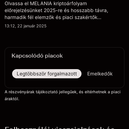
Olvassa el MELANIA kriptoárfolyam
előrejelzésünket 2025-re és hosszabb távra,
harmadik fél elemzők és piaci szakértők
véleményeivel kiegészítve.
13:12, 22 január 2025
Kapcsolódó piacok
Legtöbbször forgalmazott
Emelkedők
Es
A részvényárak tájékoztató jellegűek, és eltérhetnek a piaci
áraktól.