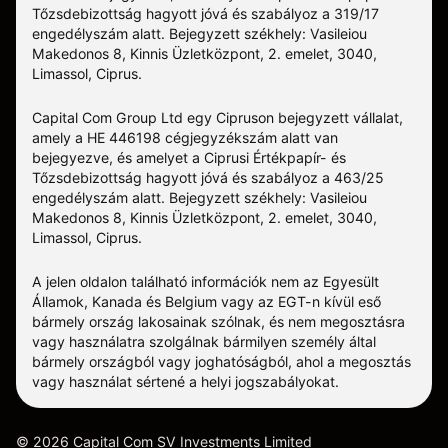
Tőzsdebizottság hagyott jóvá és szabályoz a 319/17
engedélyszám alatt. Bejegyzett székhely: Vasileiou
Makedonos 8, Kinnis Üzletközpont, 2. emelet, 3040,
Limassol, Ciprus.
Capital Com Group Ltd egy Cipruson bejegyzett vállalat,
amely a ΗΕ 446198 cégjegyzékszám alatt van
bejegyezve, és amelyet a Ciprusi Értékpapír- és
Tőzsdebizottság hagyott jóvá és szabályoz a 463/25
engedélyszám alatt. Bejegyzett székhely: Vasileiou
Makedonos 8, Kinnis Üzletközpont, 2. emelet, 3040,
Limassol, Ciprus.
A jelen oldalon található információk nem az Egyesült
Államok, Kanada és Belgium vagy az EGT-n kívül eső
bármely ország lakosainak szólnak, és nem megosztásra
vagy használatra szolgálnak bármilyen személy által
bármely országból vagy joghatóságból, ahol a megosztás
vagy használat sértené a helyi jogszabályokat.
©
2026
Capital Com SV Investments Limited