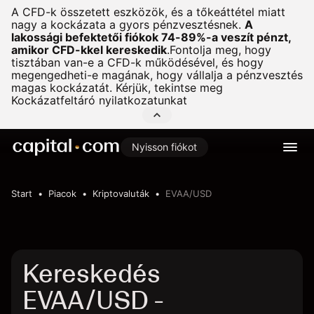
A CFD-k összetett eszközök, és a tőkeáttétel miatt
nagy a kockázata a gyors pénzvesztésnek.
A
lakossági befektetői fiókok 74-89%-a veszít pénzt,
amikor CFD-kkel kereskedik
.
Fontolja meg, hogy
tisztában van-e a CFD-k működésével, és hogy
megengedheti-e magának, hogy vállalja a pénzvesztés
magas kockázatát. Kérjük, tekintse meg
Kockázatfeltáró nyilatkozatunkat
Nyisson fiókot
Start
Piacok
Kriptovaluták
EVAA/USD
Kereskedés
EVAA/USD -