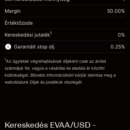
-0.061644
kiigazítás
Fedezet. A befektetése
$1,000.00
%
A pozíció teljes értékéből
Margin
50.00
%
(-$1.23)
Egynapos finanszírozás
származó díjak
0.013699
Értéktőzsde
kiigazítás
Ügyletméret tőkeáttétellel ~
$2,000.00
%
A pozíció teljes értékéből
Tőkeáttételből származó pénz ~
$1,000.00
($0.27)
1
Kereskedési jutalék
0%
származó díjak
Ügyletméret tőkeáttétellel ~
$2,000.00
Garantált stop díj
0.25
%
Ugrás a platformra
Tőkeáttételből származó pénz ~
$1,000.00
1
Az ügyletek végrehajtásának díjaként csak az árrést
számoljuk fel, vagyis a vásárlási és eladási ár közötti
Ugrás a platformra
különbséget. Bővebb információkért kérjük tekintse meg a
weboldalunk
Díjak és jutalékok
részlegét
Díjak és jutalékokrészlegét
Kereskedés EVAA/USD -