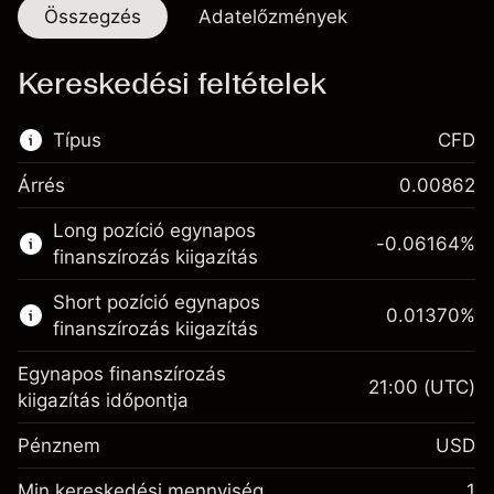
Összegzés
Adatelőzmények
Kereskedési feltételek
Típus
CFD
Árrés
0.00862
Ez a pénzügyi piac elérhető CFD
Long pozíció egynapos
kereskedésre.
-0.06164
%
finanszírozás kiigazítás
Bővebb információk:
Short pozíció egynapos
0.01370
%
CFD-k
finanszírozás kiigazítás
Egynapos finanszírozás
21:00
(UTC)
kiigazítás időpontja
Pénznem
USD
Fedezet. A befektetése
$1,000.00
Egynapos finanszírozás
Min kereskedési mennyiség
1