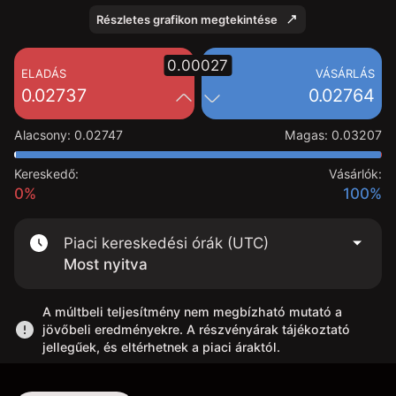
Részletes grafikon megtekintése
0.00027
ELADÁS
VÁSÁRLÁS
0.02737
0.02764
Alacsony
:
0.02747
Magas
:
0.03207
Kereskedő:
Vásárlók:
0%
100%
Piaci kereskedési órák (UTC)
Most nyitva
A múltbeli teljesítmény nem megbízható mutató a
jövőbeli eredményekre. A részvényárak tájékoztató
jellegűek, és eltérhetnek a piaci áraktól.