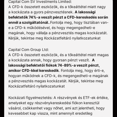
Capital Com SV Investments Limited:
A CFD-k összetett eszközök, és a tőkeáttétel miatt nagy
a kockázata a gyors pénzvesztésnek.
A lakossági
befektetők 74%-a veszít pénzt a CFD-kereskedés során
ennél a szolgáltatónál.
.
Fontolja meg, hogy tisztában van-
e a CFD-k működésével, és hogy megengedheti-e
magának, hogy vállalja a pénzvesztés magas kockázatát.
Kérjük, tekintse meg
Kockázatfeltáró nyilatkozatunkat
Capital Com Group Ltd:
A CFD-k összetett eszközök, és a tőkeáttétel miatt magas
a kockázata annak, hogy gyorsan pénzt veszít.
A
lakossági befektetői fiókok 74-89%-a veszít pénzt,
amikor CFD-kkel kereskedik
. Fontolja meg, hogy érti-e,
hogyan működnek a CFD-k, és megengedheti-e magának
a pénzvesztés magas kockázatát.
Kérjük, tekintse meg
Kockázatfeltáró nyilatkozatunkat
Kockázati figyelmeztetés: A részvények és ETF-ek értéke,
amelyeket egy részvénykereskedési fiókon keresztül
vásárol, csökkenhet vagy nőhet, ami azt jelentheti, hogy
kevesebbet kap vissza, mint amennyit eredetileg