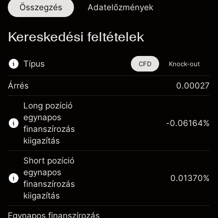
Összegzés
Adatelőzmények
Kereskedési feltételek
Típus
CFD
Knock-out
Árrés
0.00027
Ez a pénzügyi eszköz CFD-ken és Knock-
Long pozíció
outokon keresztül is kereskedhető.
egynapos
-0.06164
%
Bővebb információk:
finanszírozás
kiigazítás
CFD-k
Knock-outok
Short pozíció
egynapos
0.01370
%
finanszírozás
kiigazítás
Egynapos finanszírozás