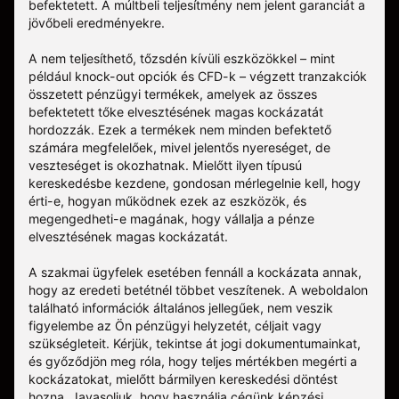
befektetett. A múltbeli teljesítmény nem jelent garanciát a
jövőbeli eredményekre.
A nem teljesíthető, tőzsdén kívüli eszközökkel – mint
például knock-out opciók és CFD-k – végzett tranzakciók
összetett pénzügyi termékek, amelyek az összes
befektetett tőke elvesztésének magas kockázatát
hordozzák. Ezek a termékek nem minden befektető
számára megfelelőek, mivel jelentős nyereséget, de
veszteséget is okozhatnak. Mielőtt ilyen típusú
kereskedésbe kezdene, gondosan mérlegelnie kell, hogy
érti-e, hogyan működnek ezek az eszközök, és
megengedheti-e magának, hogy vállalja a pénze
elvesztésének magas kockázatát.
A szakmai ügyfelek esetében fennáll a kockázata annak,
hogy az eredeti betétnél többet veszítenek. A weboldalon
található információk általános jellegűek, nem veszik
figyelembe az Ön pénzügyi helyzetét, céljait vagy
szükségleteit. Kérjük, tekintse át jogi dokumentumainkat,
és győződjön meg róla, hogy teljes mértékben megérti a
kockázatokat, mielőtt bármilyen kereskedési döntést
hozna. Javasoljuk, hogy használja cégünk képzési