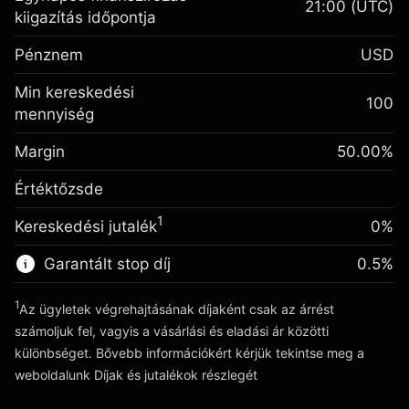
21:00
(UTC)
Fedezet. A befektetése
$1,000.00
kiigazítás időpontja
Egynapos finanszírozás
-0.061644
Pénznem
USD
kiigazítás
%
A pozíció teljes értékéből
Min kereskedési
(-$1.23)
származó díjak
100
mennyiség
Fedezet. A befektetése
$1,000.00
Ügyletméret tőkeáttétellel ~
$2,000.00
Egynapos finanszírozás
Margin
Tőkeáttételből származó pénz ~
$1,000.00
50.00
%
0.013699
kiigazítás
%
A pozíció teljes értékéből
Értéktőzsde
($0.27)
származó díjak
Ugrás a platformra
1
Kereskedési jutalék
0%
Ügyletméret tőkeáttétellel ~
$2,000.00
Tőkeáttételből származó pénz ~
$1,000.00
Garantált stop díj
0.5
%
1
Az ügyletek végrehajtásának díjaként csak az árrést
Ugrás a platformra
számoljuk fel, vagyis a vásárlási és eladási ár közötti
különbséget. Bővebb információkért kérjük tekintse meg a
weboldalunk
Díjak és jutalékok
részlegét
Díjak és jutalékokrészlegét