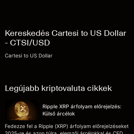
Kereskedés Cartesi to US Dollar
- CTSI/USD
Cartesi to US Dollar
Legújabb kriptovaluta cikkek
Ripple XRP árfolyam előrejelzés:
Külső árcélok
Fedezze fel a Ripple (XRP) árfolyam előrejelzéseket
2025-re és azon túlra, elemzői árcélokkal és CFD