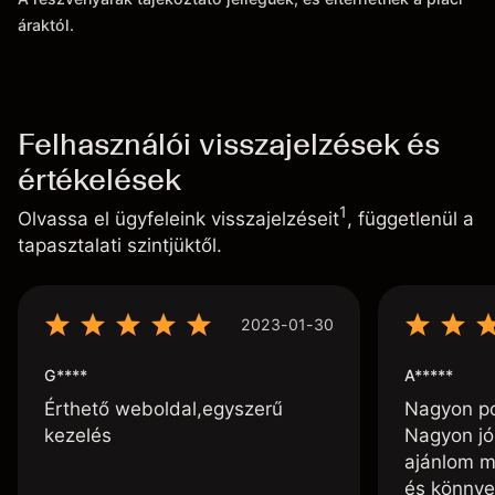
áraktól.
Felhasználói visszajelzések és
értékelések
1
Olvassa el ügyfeleink visszajelzéseit
, függetlenül a
tapasztalati szintjüktől.
2023-01-30
G****
A*****
Érthető weboldal,egyszerű
Nagyon poz
kezelés
Nagyon jó
ajánlom m
és könnye