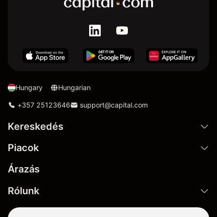
Hungary
Hungarian
+357 25123646
support@capital.com
Kereskedés
Piacok
Árazás
Rólunk