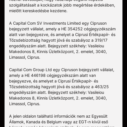
szolgáltatásait a kockázatok jobb megértése érdekében,
mielőtt kereskedésbe kezdene.
A Capital Com SV Investments Limited egy Cipruson
bejegyzett vállalat, amely a HE 354252 cégjegyzékszám
alatt van bejegyezve, és amelyet a Ciprusi Értékpapír- és
Tőzsdebizottság hagyott jóvá és szabályoz a 319/17
engedélyszám alatt. Bejegyzett székhely: Vasileiou
Makedonos 8, Kinnis Üzletközpont, 2. emelet, 3040,
Limassol, Ciprus.
Capital Com Group Ltd egy Cipruson bejegyzett vállalat,
amely a ΗΕ 446198 cégjegyzékszám alatt van
bejegyezve, és amelyet a Ciprusi Értékpapír- és
Tőzsdebizottság hagyott jóvá és szabályoz a 463/25
engedélyszám alatt. Bejegyzett székhely: Vasileiou
Makedonos 8, Kinnis Üzletközpont, 2. emelet, 3040,
Limassol, Ciprus.
A jelen oldalon található információk nem az Egyesült
Államok, Kanada és Belgium vagy az EGT-n kívül eső