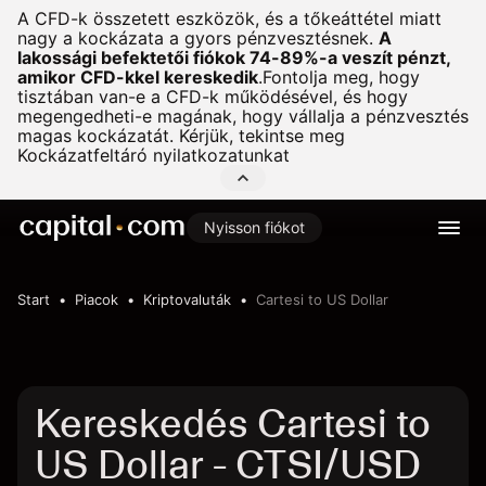
A CFD-k összetett eszközök, és a tőkeáttétel miatt
nagy a kockázata a gyors pénzvesztésnek.
A
lakossági befektetői fiókok 74-89%-a veszít pénzt,
amikor CFD-kkel kereskedik
.
Fontolja meg, hogy
tisztában van-e a CFD-k működésével, és hogy
megengedheti-e magának, hogy vállalja a pénzvesztés
magas kockázatát. Kérjük, tekintse meg
Kockázatfeltáró nyilatkozatunkat
Nyisson fiókot
Start
Piacok
Kriptovaluták
Cartesi to US Dollar
Kereskedés Cartesi to
US Dollar - CTSI/USD