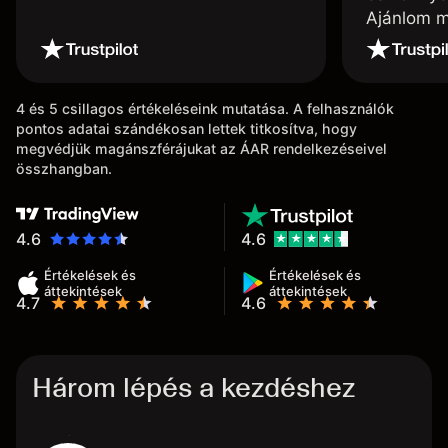
Ajánlom m
4 és 5 csillagos értékeléseink mutatása. A felhasználók
pontos adatai szándékosan lettek titkosítva, hogy
megvédjük magánszférájukat az ÁAR rendelkezéseivel
összhangban.
4.6
4.6
Értékelések és
Értékelések és
áttekintések
áttekintések
4.7
4.6
Három lépés a kezdéshez