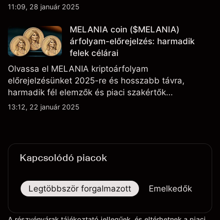
11:09, 28 január 2025
MELANIA coin ($MELANIA)
árfolyam-előrejelzés: harmadik
felek célárai
Olvassa el MELANIA kriptoárfolyam
előrejelzésünket 2025-re és hosszabb távra,
harmadik fél elemzők és piaci szakértők
véleményeivel kiegészítve.
13:12, 22 január 2025
Kapcsolódó piacok
Legtöbbször forgalmazott
Emelkedők
Es
A részvényárak tájékoztató jellegűek, és eltérhetnek a piaci