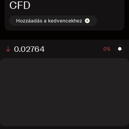
CFD
Hozzáadás a kedvencekhez
0.02764
0%
The chart displays the CTSI/USD price data over the
last 1 day, with a current rate of 0.02764, a high of
0.03207, and a low of 0.02747.