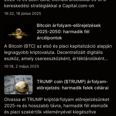
kereskedési stratégiákkal a Capital.com-on
16:32, 18 június 2025
Bitcoin árfolyam-előrejelzések
2025-2050: harmadik fél
árcélpontok
A Bitcoin (BTC) az első és piaci kapitalizáció alapján
legnagyobb kriptovaluta. Decentralizált digitális
eszköz, amely csereeszközként, értéktárolóként
szolgál, és gyakran tekintik potenciális fedezeti
10:18, 2 május 2025
eszköznek az infláció ellen.
TRUMP coin ($TRUMP) árfolyam-
előrejelzés: harmadik felek célárai
Olvassa el TRUMP kriptóárfolyam előrejelzésünket
2025-re és hosszabb távra, harmadik fél elemzők
és piaci szakértők véleményével kiegészítve