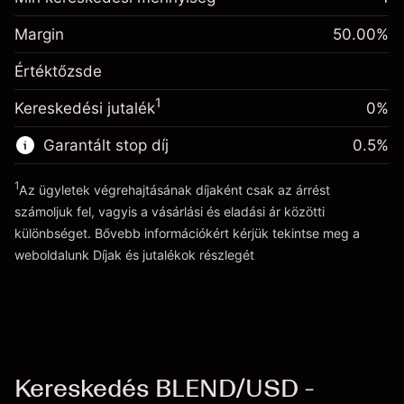
-0.061644
kiigazítás
Fedezet. A befektetése
$1,000.00
%
A pozíció teljes értékéből
Margin
50.00
%
(-$1.23)
Egynapos finanszírozás
származó díjak
0.013699
Értéktőzsde
kiigazítás
Ügyletméret tőkeáttétellel ~
$2,000.00
%
A pozíció teljes értékéből
Tőkeáttételből származó pénz ~
$1,000.00
($0.27)
1
Kereskedési jutalék
0%
származó díjak
Ügyletméret tőkeáttétellel ~
$2,000.00
Garantált stop díj
0.5
%
Ugrás a platformra
Tőkeáttételből származó pénz ~
$1,000.00
1
Az ügyletek végrehajtásának díjaként csak az árrést
számoljuk fel, vagyis a vásárlási és eladási ár közötti
Ugrás a platformra
különbséget. Bővebb információkért kérjük tekintse meg a
weboldalunk
Díjak és jutalékok
részlegét
Díjak és jutalékokrészlegét
Kereskedés BLEND/USD -