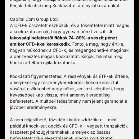
Kérjük, tekintse meg
Kockázatfeltáró nyilatkozatunkat
Capital Com Group Ltd:
A CFD-k összetett eszközök, és a tőkeáttétel miatt magas
a kockázata annak, hogy gyorsan pénzt veszít.
A
lakossági befektetői fiókok 74-89%-a veszít pénzt,
amikor CFD-kkel kereskedik
. Fontolja meg, hogy érti-e,
hogyan működnek a CFD-k, és megengedheti-e magának
a pénzvesztés magas kockázatát.
Kérjük, tekintse meg
Kockázatfeltáró nyilatkozatunkat
Kockázati figyelmeztetés: A részvények és ETF-ek értéke,
amelyeket egy részvénykereskedési fiókon keresztül
vásárol, csökkenhet vagy nőhet, ami azt jelentheti, hogy
kevesebbet kap vissza, mint amennyit eredetileg
befektetett. A múltbeli teljesítmény nem jelent garanciát a
jövőbeli eredményekre.
A nem teljesíthető, tőzsdén kívüli eszközökkel – mint
például knock-out opciók és CFD-k – végzett tranzakciók
összetett pénzügyi termékek, amelyek az összes
befektetett tőke elvesztésének magas kockázatát