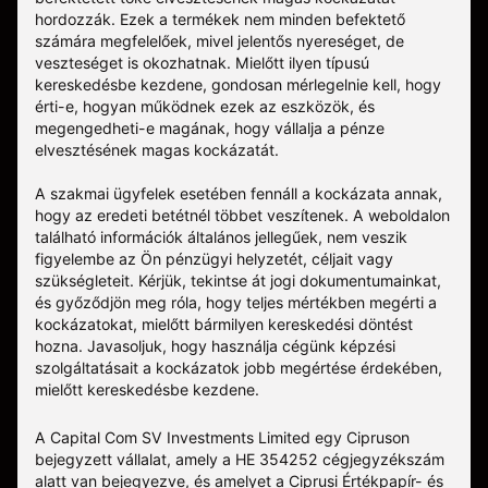
hordozzák. Ezek a termékek nem minden befektető
számára megfelelőek, mivel jelentős nyereséget, de
veszteséget is okozhatnak. Mielőtt ilyen típusú
kereskedésbe kezdene, gondosan mérlegelnie kell, hogy
érti-e, hogyan működnek ezek az eszközök, és
megengedheti-e magának, hogy vállalja a pénze
elvesztésének magas kockázatát.
A szakmai ügyfelek esetében fennáll a kockázata annak,
hogy az eredeti betétnél többet veszítenek. A weboldalon
található információk általános jellegűek, nem veszik
figyelembe az Ön pénzügyi helyzetét, céljait vagy
szükségleteit. Kérjük, tekintse át jogi dokumentumainkat,
és győződjön meg róla, hogy teljes mértékben megérti a
kockázatokat, mielőtt bármilyen kereskedési döntést
hozna. Javasoljuk, hogy használja cégünk képzési
szolgáltatásait a kockázatok jobb megértése érdekében,
mielőtt kereskedésbe kezdene.
A Capital Com SV Investments Limited egy Cipruson
bejegyzett vállalat, amely a HE 354252 cégjegyzékszám
alatt van bejegyezve, és amelyet a Ciprusi Értékpapír- és