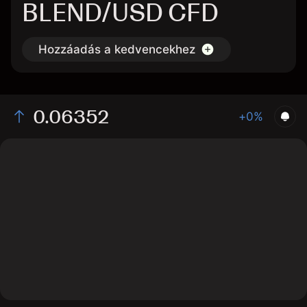
BLEND/USD CFD
Hozzáadás a kedvencekhez
0.06352
+0%
The chart displays the BLEND/USD price data over the
last 1 day, with a current rate of 0.06352, a high of
0.06407, and a low of 0.06284.