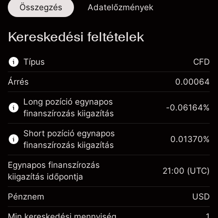
Összegzés
Adatelőzmények
Kereskedési feltételek
Típus
CFD
Árrés
0.00064
Ez a pénzügyi piac elérhető CFD
Long pozíció egynapos
kereskedésre.
-0.06164
%
finanszírozás kiigazítás
Bővebb információk:
Short pozíció egynapos
0.01370
%
CFD-k
finanszírozás kiigazítás
Egynapos finanszírozás
21:00
(UTC)
kiigazítás időpontja
Pénznem
USD
Fedezet. A befektetése
$1,000.00
Egynapos finanszírozás
Min kereskedési mennyiség
1