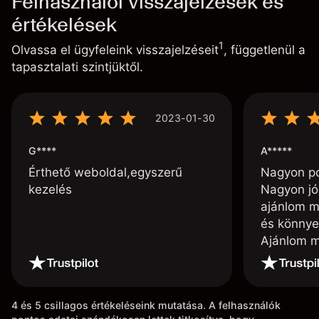
Felhasználói visszajelzések és
értékelések
1
Olvassa el ügyfeleink visszajelzéseit
, függetlenül a
tapasztalati szintjüktől.
2023-01-30
G****
A*****
Érthető weboldal,egyszerű
Nagyon poz
kezelés
Nagyon jó
ajánlom m
és könnye
Ajánlom m
4 és 5 csillagos értékeléseink mutatása. A felhasználók