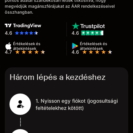
pontos adatai szándékosan lettek titkosítva, hogy
megvédjük magánszférájukat az ÁAR rendelkezéseivel
összhangban.
4.6
4.6
Értékelések és
Értékelések és
áttekintések
áttekintések
4.7
4.6
Három lépés a kezdéshez
1. Nyisson egy fiókot (jogosultsági
feltételekhez kötött)