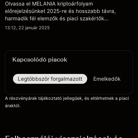
Olvassa el MELANIA kriptoárfolyam
előrejelzésünket 2025-re és hosszabb távra,
harmadik fél elemzők és piaci szakértők
véleményeivel kiegészítve.
13:12, 22 január 2025
Kapcsolódó piacok
Legtöbbször forgalmazott
Emelkedők
Es
A részvényárak tájékoztató jellegűek, és eltérhetnek a piaci
áraktól.