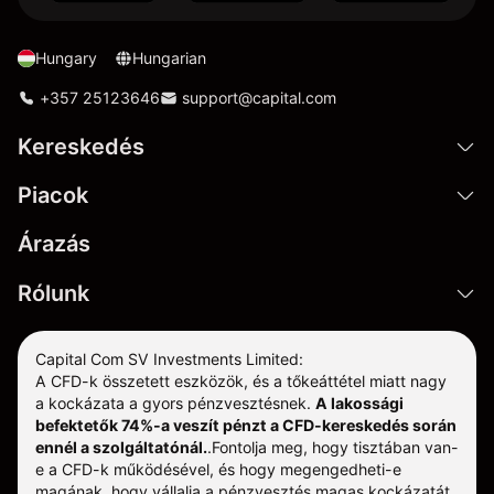
Hungary
Hungarian
+357 25123646
support@capital.com
Kereskedés
Piacok
Árazás
Rólunk
Capital Com SV Investments Limited:
A CFD-k összetett eszközök, és a tőkeáttétel miatt nagy
a kockázata a gyors pénzvesztésnek.
A lakossági
befektetők 74%-a veszít pénzt a CFD-kereskedés során
ennél a szolgáltatónál.
.
Fontolja meg, hogy tisztában van-
e a CFD-k működésével, és hogy megengedheti-e
magának, hogy vállalja a pénzvesztés magas kockázatát.