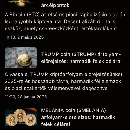
árcélpontok
A Bitcoin (BTC) az első és piaci kapitalizáció alapján
legnagyobb kriptovaluta. Decentralizált digitális
eszköz, amely csereeszközként, értéktárolóként
szolgál, és gyakran tekintik potenciális fedezeti
10:18, 2 május 2025
eszköznek az infláció ellen.
TRUMP coin ($TRUMP) árfolyam-
előrejelzés: harmadik felek célárai
Olvassa el TRUMP kriptóárfolyam előrejelzésünket
2025-re és hosszabb távra, harmadik fél elemzők
és piaci szakértők véleményével kiegészítve
11:09, 28 január 2025
MELANIA coin ($MELANIA)
árfolyam-előrejelzés: harmadik
felek célárai