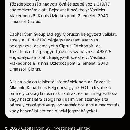
Tőzsdebizottság hagyott jóvá és szabályoz a 319/17
engedélyszám alatt. Bejegyzett székhely: Vasileiou
Makedonos 8, Kinnis Üzletközpont, 2. emelet, 3040,
Limassol, Ciprus.
Capital Com Group Ltd egy Cipruson bejegyzett vállalat,
amely a ΗΕ 446198 cégjegyzékszám alatt van
bejegyezve, és amelyet a Ciprusi Értékpapír- és
Tőzsdebizottság hagyott jóvá és szabályoz a 463/25
engedélyszám alatt. Bejegyzett székhely: Vasileiou
Makedonos 8, Kinnis Üzletközpont, 2. emelet, 3040,
Limassol, Ciprus.
A jelen oldalon található információk nem az Egyesült
Államok, Kanada és Belgium vagy az EGT-n kívül eső
bármely ország lakosainak szólnak, és nem megosztásra
vagy használatra szolgálnak bármilyen személy által
bármely országból vagy joghatóságból, ahol a megosztás
vagy használat sértené a helyi jogszabályokat.
©
2026
Capital Com SV Investments Limited