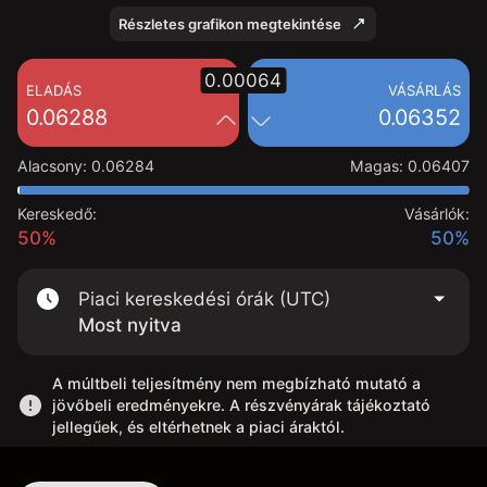
Részletes grafikon megtekintése
0.00064
ELADÁS
VÁSÁRLÁS
0.06288
0.06352
Alacsony
:
0.06284
Magas
:
0.06407
Kereskedő:
Vásárlók:
50%
50%
Piaci kereskedési órák (UTC)
Most nyitva
A múltbeli teljesítmény nem megbízható mutató a
jövőbeli eredményekre. A részvényárak tájékoztató
jellegűek, és eltérhetnek a piaci áraktól.