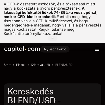
A CFD-k összetett eszközök, és a tőkeáttétel miatt
nagy a kockázata a gyors pénzvesztésnek.
A
lakossági befektetői fiókok 74-89%-a veszít pénzt,
amikor CFD-kkel kereskedik
.
Fontolja meg, hogy
tisztában van-e a CFD-k működésével, és hogy
megengedheti-e magának, hogy vállalja a pénzvesztés
magas kockázatát. Kérjük, tekintse meg
Kockázatfeltáró nyilatkozatunkat
Nyisson fiókot
Start
Piacok
Kriptovaluták
BLEND/USD
Kereskedés
BLEND/USD -