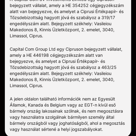
bejegyzett vállalat, amely a HE 354252 cégjegyzékszám
alatt van bejegyezve, és amelyet a Ciprusi Értékpapír- és
Tőzsdebizottság hagyott jóvá és szabályoz a 319/17
engedélyszám alatt. Bejegyzett székhely: Vasileiou
Makedonos 8, Kinnis Üzletközpont, 2. emelet, 3040,
Limassol, Ciprus.
Capital Com Group Ltd egy Cipruson bejegyzett vállalat,
amely a ΗΕ 446198 cégjegyzékszám alatt van
bejegyezve, és amelyet a Ciprusi Értékpapír- és
Tőzsdebizottság hagyott jóvá és szabályoz a 463/25
engedélyszám alatt. Bejegyzett székhely: Vasileiou
Makedonos 8, Kinnis Üzletközpont, 2. emelet, 3040,
Limassol, Ciprus.
A jelen oldalon található információk nem az Egyesült
Államok, Kanada és Belgium vagy az EGT-n kívül eső
bármely ország lakosainak szólnak, és nem megosztásra
vagy használatra szolgálnak bármilyen személy által
bármely országból vagy joghatóságból, ahol a megosztás
vagy használat sértené a helyi jogszabályokat.