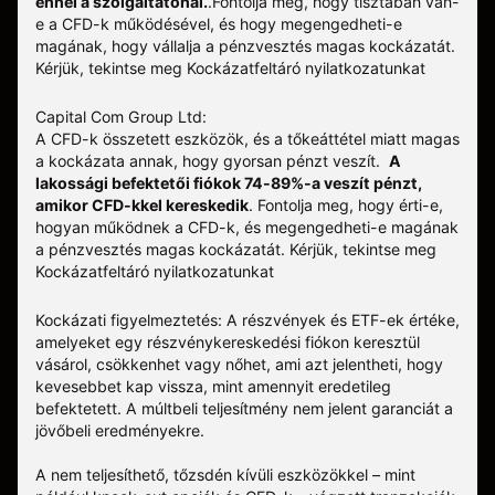
ennél a szolgáltatónál.
.
Fontolja meg, hogy tisztában van-
e a CFD-k működésével, és hogy megengedheti-e
magának, hogy vállalja a pénzvesztés magas kockázatát.
Kérjük, tekintse meg
Kockázatfeltáró nyilatkozatunkat
Capital Com Group Ltd:
A CFD-k összetett eszközök, és a tőkeáttétel miatt magas
a kockázata annak, hogy gyorsan pénzt veszít.
A
lakossági befektetői fiókok 74-89%-a veszít pénzt,
amikor CFD-kkel kereskedik
. Fontolja meg, hogy érti-e,
hogyan működnek a CFD-k, és megengedheti-e magának
a pénzvesztés magas kockázatát.
Kérjük, tekintse meg
Kockázatfeltáró nyilatkozatunkat
Kockázati figyelmeztetés: A részvények és ETF-ek értéke,
amelyeket egy részvénykereskedési fiókon keresztül
vásárol, csökkenhet vagy nőhet, ami azt jelentheti, hogy
kevesebbet kap vissza, mint amennyit eredetileg
befektetett. A múltbeli teljesítmény nem jelent garanciát a
jövőbeli eredményekre.
A nem teljesíthető, tőzsdén kívüli eszközökkel – mint