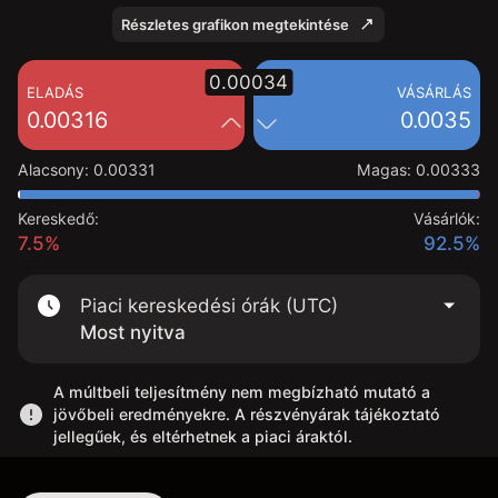
Részletes grafikon megtekintése
0.00034
ELADÁS
VÁSÁRLÁS
0.00316
0.0035
Alacsony
:
0.00331
Magas
:
0.00333
Kereskedő:
Vásárlók:
7.5%
92.5%
Piaci kereskedési órák (UTC)
Most nyitva
A múltbeli teljesítmény nem megbízható mutató a
jövőbeli eredményekre. A részvényárak tájékoztató
jellegűek, és eltérhetnek a piaci áraktól.