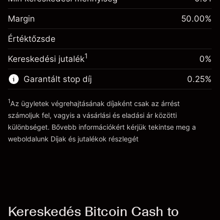
-0.047945
kiigazítás
Fedezet. A befektetése
1,000
%
A pozíció teljes értékéből
Margin
50.00
%
(-0.959)
Egynapos finanszírozás
származó díjak
-0.047945
Értéktőzsde
kiigazítás
Ügyletméret tőkeáttétellel ~
2,000
%
A pozíció teljes értékéből
Tőkeáttételből származó pénz ~
1,000
(-0.959)
1
Kereskedési jutalék
0%
származó díjak
Ügyletméret tőkeáttétellel ~
2,000
Garantált stop díj
0.25
%
Ugrás a platformra
Tőkeáttételből származó pénz ~
1,000
1
Az ügyletek végrehajtásának díjaként csak az árrést
számoljuk fel, vagyis a vásárlási és eladási ár közötti
Ugrás a platformra
különbséget. Bővebb információkért kérjük tekintse meg a
weboldalunk
Díjak és jutalékok
részlegét
Díjak és jutalékokrészlegét
Kereskedés Bitcoin Cash to