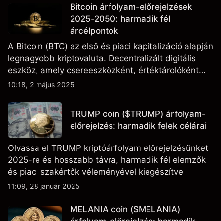
Bitcoin árfolyam-előrejelzések
2025-2050: harmadik fél
árcélpontok
A Bitcoin (BTC) az első és piaci kapitalizáció alapján
legnagyobb kriptovaluta. Decentralizált digitális
eszköz, amely csereeszközként, értéktárolóként
szolgál, és gyakran tekintik potenciális fedezeti
10:18, 2 május 2025
eszköznek az infláció ellen.
TRUMP coin ($TRUMP) árfolyam-
előrejelzés: harmadik felek célárai
Olvassa el TRUMP kriptóárfolyam előrejelzésünket
2025-re és hosszabb távra, harmadik fél elemzők
és piaci szakértők véleményével kiegészítve
11:09, 28 január 2025
MELANIA coin ($MELANIA)
árfolyam-előrejelzés: harmadik