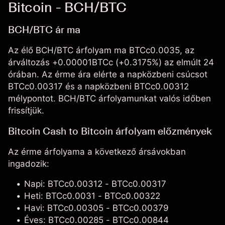
Bitcoin - BCH/BTC
BCH/BTC ár ma
Az élő BCH/BTC árfolyam ma BTCc0.0035, az
árváltozás +0.00001BTCc (+0.3175%) az elmúlt 24
órában. Az érme ára elérte a napközbeni csúcsot
BTCc0.00317 és a napközbeni BTCc0.00312
mélypontot. BCH/BTC árfolyamunkat valós időben
frissítjük.
Bitcoin Cash to Bitcoin árfolyam előzmények
Az érme árfolyama a következő ársávokban
ingadozik:
Napi: BTCc0.00312 - BTCc0.00317
Heti: BTCc0.0031 - BTCc0.00322
Havi: BTCc0.00305 - BTCc0.00379
Éves: BTCc0.00285 - BTCc0.00844