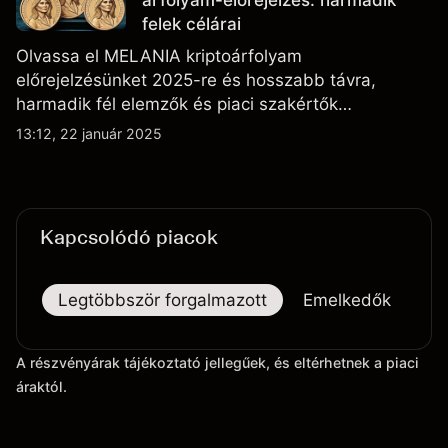
felek célárai
Olvassa el MELANIA kriptoárfolyam
előrejelzésünket 2025-re és hosszabb távra,
harmadik fél elemzők és piaci szakértők
véleményeivel kiegészítve.
13:12, 22 január 2025
Kapcsolódó piacok
Legtöbbször forgalmazott
Emelkedők
Es
A részvényárak tájékoztató jellegűek, és eltérhetnek a piaci
áraktól.