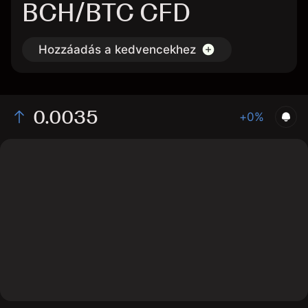
BCH/BTC CFD
Hozzáadás a kedvencekhez
0.0035
+0%
The chart displays the BCH/BTC price data over the
last 1 day, with a current rate of 0.0035, a high of
0.00333, and a low of 0.00331.