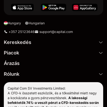
Hungary
Hungarian
+357 25123646
support@capital.com
Kereskedés
Piacok
Árazás
Rólunk
Capital Com SV Investments Limited:
A CFD-k összetett eszközök, és a tőkeáttétel miatt nagy
a kockázata a gyors pénzvesztésnek.
A lakossági
befektetők 74%-a veszít pénzt a CFD-kereskedés során