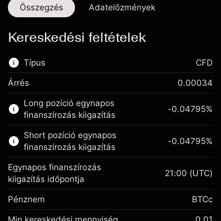
Összegzés
Adatelőzmények
Kereskedési feltételek
Típus
CFD
Árrés
0.00034
Ez a pénzügyi piac elérhető CFD
Long pozíció egynapos
kereskedésre.
-0.04795
%
finanszírozás kiigazítás
Bővebb információk:
Short pozíció egynapos
-0.04795
%
CFD-k
finanszírozás kiigazítás
Egynapos finanszírozás
21:00
(UTC)
kiigazítás időpontja
Pénznem
BTCc
Fedezet. A befektetése
1,000
Egynapos finanszírozás
Min kereskedési mennyiség
0.01