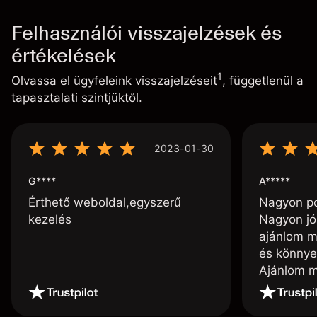
Felhasználói visszajelzések és
értékelések
1
Olvassa el ügyfeleink visszajelzéseit
, függetlenül a
tapasztalati szintjüktől.
2023-01-30
G****
A*****
Érthető weboldal,egyszerű
Nagyon poz
kezelés
Nagyon jó
ajánlom m
és könnye
Ajánlom m