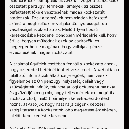
például knock-out opciók és CFD-k – végzett tranzakciók
összetett pénzügyi termékek, amelyek az összes
befektetett tőke elvesztésének magas kockázatát
hordozzák. Ezek a termékek nem minden befektető
számára megfelelőek, mivel jelentős nyereséget, de
veszteséget is okozhatnak. Mielőtt ilyen típusú
kereskedésbe kezdene, gondosan mérlegelnie kell, hogy
érti-e, hogyan működnek ezek az eszközök, és
megengedheti-e magának, hogy vállalja a pénze
elvesztésének magas kockázatát.
A szakmai ügyfelek esetében fennáll a kockázata annak,
hogy az eredeti betétnél többet veszítenek. A weboldalon
található információk általános jellegűek, nem veszik
figyelembe az Ön pénzügyi helyzetét, céljait vagy
szükségleteit. Kérjük, tekintse át jogi dokumentumainkat,
és győződjön meg róla, hogy teljes mértékben megérti a
kockázatokat, mielőtt bármilyen kereskedési döntést
hozna. Javasoljuk, hogy használja cégünk képzési
szolgáltatásait a kockázatok jobb megértése érdekében,
mielőtt kereskedésbe kezdene.
A Capital Com SV Investments Limited egy Cipruson