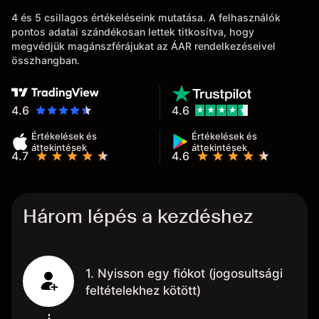
4 és 5 csillagos értékeléseink mutatása. A felhasználók
pontos adatai szándékosan lettek titkosítva, hogy
megvédjük magánszférájukat az ÁAR rendelkezéseivel
összhangban.
4.6
4.6
Értékelések és
Értékelések és
áttekintések
áttekintések
4.7
4.6
Három lépés a kezdéshez
1. Nyisson egy fiókot (jogosultsági
feltételekhez kötött)