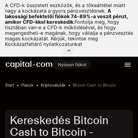
A CFD-k összetett eszközök, és a tőkeáttétel miatt
nagy a kockázata a gyors pénzvesztésnek.
A
lakossági befektetői fiókok 74-89%-a veszít pénzt,
amikor CFD-kkel kereskedik
.
Fontolja meg, hogy
tisztában van-e a CFD-k működésével, és hogy
megengedheti-e magának, hogy vállalja a pénzvesztés
magas kockázatát. Kérjük, tekintse meg
Kockázatfeltáró nyilatkozatunkat
Nyisson fiókot
Start
Piacok
Kriptovaluták
Bitcoin Cash to Bitcoin
Kereskedés Bitcoin
Cash to Bitcoin -