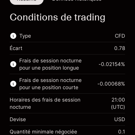
Conditions de trading
Type
CFD
Écart
0.78
Ce marché financier est disponible pour le
Frais de session nocturne
trading de CFD.
-0.02154
%
pour une position longue
En savoir plus sur :
Frais de session nocturne
-0.00068
%
CFD
pour une position courte
Horaires des frais de session
21:00
nocturne
(UTC)
Devise
USD
Marge. Votre
$1,000.00
investissement
Quantité minimale négociée
0.1