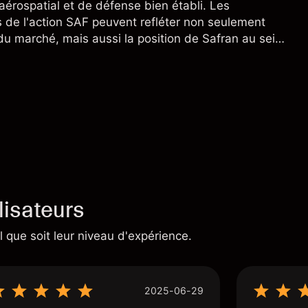
aérospatial et de défense bien établi. Les
de l'action SAF peuvent refléter non seulement
 du marché, mais aussi la position de Safran au sein
nçais et du secteur aérospatial et de la défense
lisateurs
 que soit leur niveau d'expérience.
2025-06-29