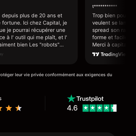
t***********
 depuis plus de 20 ans et
Trop bien pour le
fortune. Ici chez Capital, je
veulent se lancer 
ue je pourrai récupérer une
spread son raison
e à l' outil qui me plaît, et l'
forme et facile d'a
raiment bien Les "robots"
Merci à capital.co
r accueillants et nous
mis en place pour
ans une position d' un avenir
cours de trading M
ue possible.
 protéger leur vie privée conformément aux exigences du
s
4.6