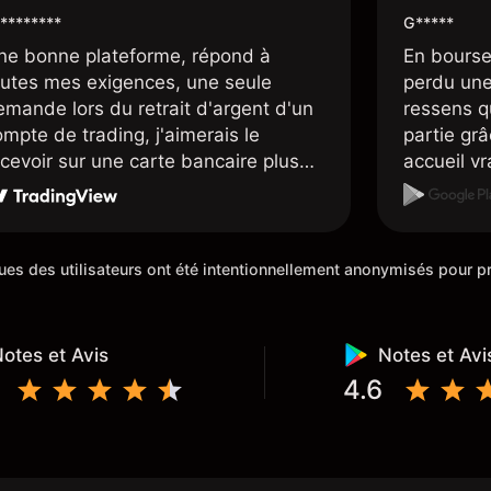
********
G*****
ne bonne plateforme, répond à
En bourse
outes mes exigences, une seule
perdu une 
emande lors du retrait d'argent d'un
ressens q
mpte de trading, j'aimerais le
partie grâc
ecevoir sur une carte bancaire plus
accueil v
apidement, mais dans l'ensemble je
sont supe
is satisfait.
placent d
sympathiq
iques des utilisateurs ont été intentionnellement anonymisés pour
otes et Avis
Notes et Avi
4.6