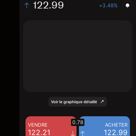
122.99
+3.48%
The chart shows the LEA stock price data
over the last 1 day, with a current price of
122.99, a high of 122.21, and a low of
120.12.
Voir le graphique détaillé
0.78
VENDRE
ACHETER
122.21
122.99