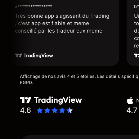
a****************
b*
Très bonne app s'agissant du Trading
U
, c'est app est fiable et meme
t
conseillé par les tradeur eux meme
d
co
r
r
su
Affichage de nos avis 4 et 5 étoiles. Les détails spécif
RGPD.
N
4.6
4.7