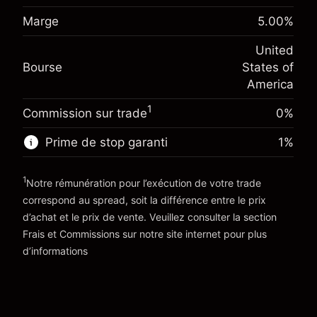
Ajustement des fonds de
Marge. Votre
-0.02154
Marge
5.00
%
$1,000.00
overnight
investissement
%
Frais sur la valeur totale de la
(-$4.31)
United
Ajustement des fonds de
position
-0.000682
Bourse
States of
overnight
Taille de la position avec effet de levier
%
America
Frais sur la valeur totale de la
~
$20,000.00
(-$0.14)
position
Valeur nominale avec effet de levier
1
Commission sur trade
0%
Taille de la position avec effet de levier
~
$19,000.00
~
$20,000.00
Prime de stop garanti
1
%
Valeur nominale avec effet de levier
Vers la plateforme
~
$19,000.00
1
Notre rémunération pour l’exécution de votre trade
correspond au spread, soit la différence entre le prix
Vers la plateforme
d’achat et le prix de vente. Veuillez consulter la section
'Tarifs et Frais
Frais et Commissions
sur notre site internet pour plus
d’informations