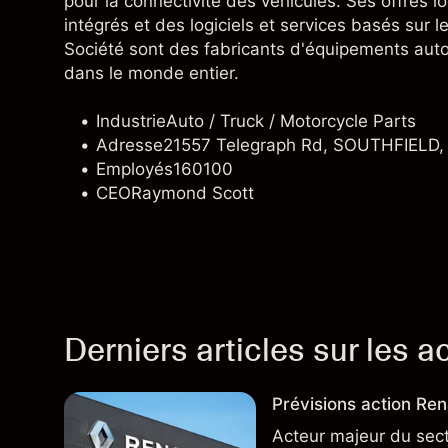
pour la connectivité des véhicules. Ses offres l
intégrés et des logiciels et services basés sur l
Société sont des fabricants d'équipements autom
dans le monde entier.
Industrie
Auto / Truck / Motorcycle Parts
Adresse
21557 Telegraph Rd, SOUTHFIELD, 
Employés
160100
CEO
Raymond Scott
Derniers articles sur les a
Prévisions action Rena
Acteur majeur du sec