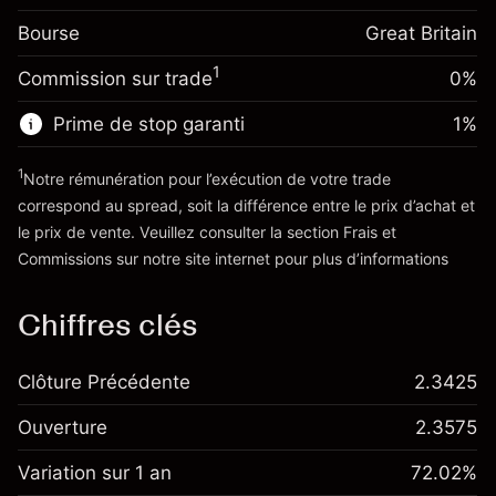
Frais sur la valeur totale de la
(-£4.25)
Bourse
Ajustement des fonds
Great Britain
position
-0.000646
de overnight
Taille de la position avec effet de levier
%
1
Commission sur trade
0%
Frais sur la valeur totale de la
~
£20,000.00
(-£0.13)
position
Valeur nominale avec effet de levier
Prime de stop garanti
1
%
Taille de la position avec effet de levier
~
£19,000.00
~
£20,000.00
1
Notre rémunération pour l’exécution de votre trade
Valeur nominale avec effet de levier
correspond au spread, soit la différence entre le prix d’achat et
Vers la plateforme
~
£19,000.00
le prix de vente. Veuillez consulter la section
Frais et
'Tarifs et Frais
Commissions
sur notre site internet pour plus d’informations
Vers la plateforme
Chiffres clés
Clôture Précédente
2.3425
Ouverture
2.3575
Variation sur 1 an
72.02%