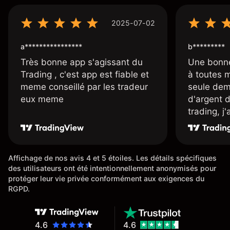
2025-07-02
a****************
b*********
Très bonne app s'agissant du
Une bonne
Trading , c'est app est fiable et
à toutes 
meme conseillé par les tradeur
seule dem
eux meme
d'argent 
trading, j
une carte
rapidemen
l'ensemble
Affichage de nos avis 4 et 5 étoiles. Les détails spécifiques
des utilisateurs ont été intentionnellement anonymisés pour
protéger leur vie privée conformément aux exigences du
RGPD.
4.6
4.6