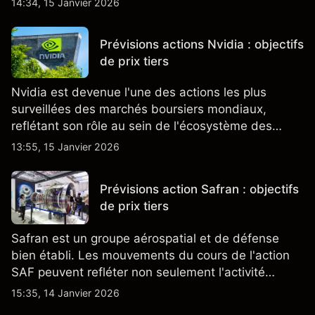
14:34, 15 Janvier 2026
comment l'action se négocie actuellement.
Prévisions actions Nvidia : objectifs
de prix tiers
Nvidia est devenue l'une des actions les plus
surveillées des marchés boursiers mondiaux,
reflétant son rôle au sein de l'écosystème des
semi-conducteurs et de l'IA.
13:55, 15 Janvier 2026
Prévisions action Safran : objectifs
de prix tiers
Safran est un groupe aérospatial et de défense
bien établi. Les mouvements du cours de l'action
SAF peuvent refléter non seulement l'activité
quotidienne du marché, mais aussi la position de
15:35, 14 Janvier 2026
Safran au sein du marché actions français et du