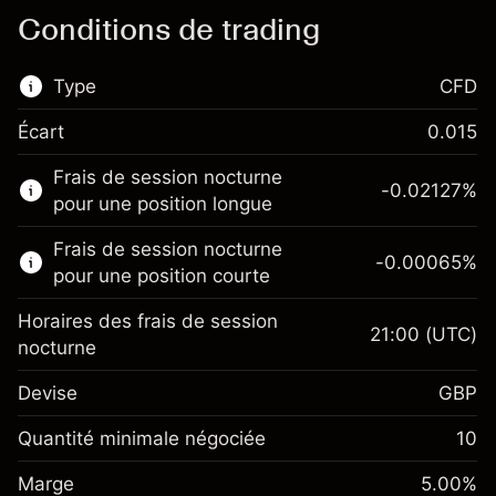
Conditions de trading
Type
CFD
Écart
0.015
Ce marché financier est disponible pour le
Frais de session nocturne
trading de CFD.
-0.02127
%
pour une position longue
En savoir plus sur :
Frais de session nocturne
-0.00065
%
CFD
pour une position courte
Horaires des frais de session
21:00
(UTC)
nocturne
Devise
GBP
Marge. Votre
£1,000.00
investissement
Quantité minimale négociée
10
Ajustement des fonds de
Marge. Votre
-0.021272
£1,000.00
Marge
overnight
5.00
%
investissement
%