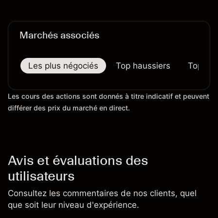
secteur aérospatial et de la défense plus
largement.
Marchés associés
Les plus négociés
Top haussiers
Top bai
Les cours des actions sont donnés à titre indicatif et peuvent
différer des prix du marché en direct.
Avis et évaluations des
utilisateurs
Consultez les commentaires de nos clients, quel
que soit leur niveau d'expérience.