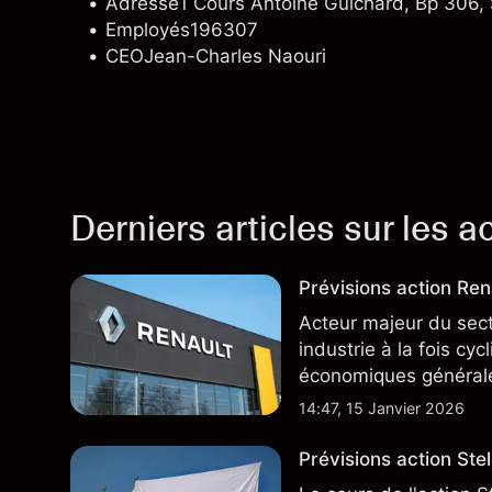
Adresse
1 Cours Antoine Guichard, Bp 306
Employés
196307
CEO
Jean-Charles Naouri
Derniers articles sur les a
Prévisions action Rena
Acteur majeur du sec
industrie à la fois cy
économiques général
14:47, 15 Janvier 2026
Prévisions action Stell