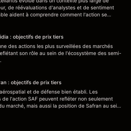
tellantis évolue dans un contexte plus large de
r, de réévaluations d'analystes et de sentiment
ble aident à comprendre comment l'action se
.
dia : objectifs de prix tiers
une des actions les plus surveillées des marchés
eflétant son rôle au sein de l'écosystème des semi-
.
an : objectifs de prix tiers
aérospatial et de défense bien établi. Les
de l'action SAF peuvent refléter non seulement
 du marché, mais aussi la position de Safran au sein
nçais et du secteur aérospatial et de la défense