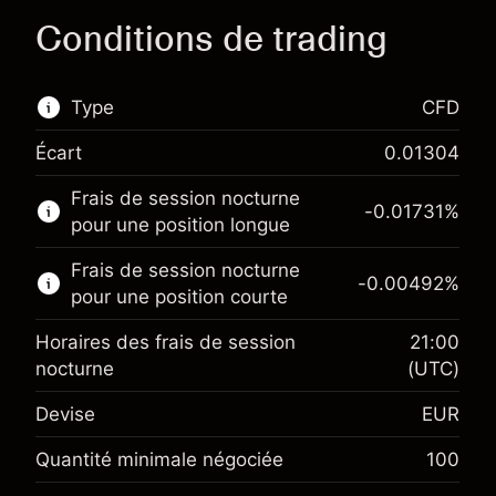
Conditions de trading
Type
CFD
Écart
0.01304
Ce marché financier est disponible pour le
Frais de session nocturne
trading de CFD.
-0.01731
%
pour une position longue
En savoir plus sur :
Frais de session nocturne
-0.00492
%
CFD
pour une position courte
Horaires des frais de session
21:00
nocturne
(UTC)
Devise
EUR
Marge. Votre
€1,000.00
investissement
Quantité minimale négociée
100
Ajustement des fonds de
Marge. Votre
-0.017307