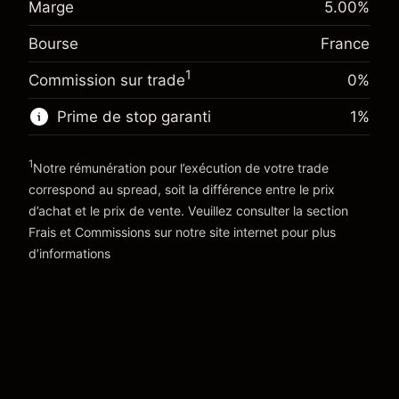
Marge
5.00
%
€1,000.00
overnight
investissement
%
Frais sur la valeur totale de la
(-€3.46)
Bourse
France
Ajustement des fonds de
position
-0.004915
overnight
Taille de la position avec effet de levier
1
%
Commission sur trade
0%
Frais sur la valeur totale de la
~
€20,000.00
(-€0.98)
position
Prime de stop garanti
1
%
Valeur nominale avec effet de levier
Taille de la position avec effet de levier
~
€19,000.00
~
€20,000.00
1
Notre rémunération pour l’exécution de votre trade
Valeur nominale avec effet de levier
correspond au spread, soit la différence entre le prix
Vers la plateforme
~
€19,000.00
d’achat et le prix de vente. Veuillez consulter la section
'Tarifs et Frais
Frais et Commissions
sur notre site internet pour plus
Vers la plateforme
d’informations