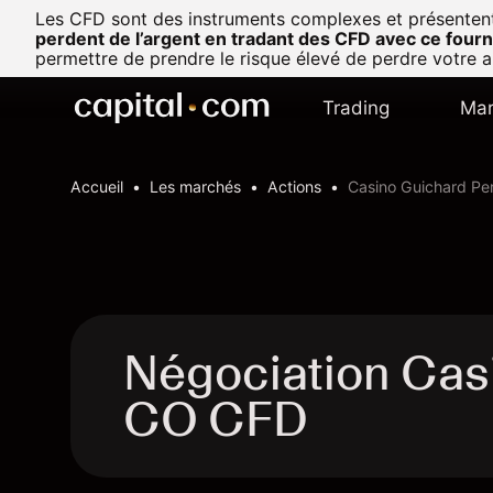
Les CFD sont des instruments complexes et présentent u
perdent de l’argent en tradant des CFD avec ce fourn
permettre de prendre le risque élevé de perdre votre a
Trading
Mar
Accueil
Les marchés
Actions
Casino Guichard Pe
Négociation Cas
CO CFD