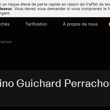
n risque élevé de perte rapide en raison de l\'effet de lev
isseur.
Vous devez vous demander si vous comprenez le f
rgent.
chés
Tarification
À propos de nous
rrachon
ino Guichard Perracho