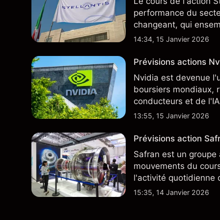
Le cours de l'action S
performance du secteu
changeant, qui ensem
négocie actuellement
14:34, 15 Janvier 2026
Prévisions actions Nvi
Nvidia est devenue l'
boursiers mondiaux, r
conducteurs et de l'IA
13:55, 15 Janvier 2026
Prévisions action Safr
Safran est un groupe 
mouvements du cours 
l'activité quotidienne
du marché actions fra
15:35, 14 Janvier 2026
plus largement.