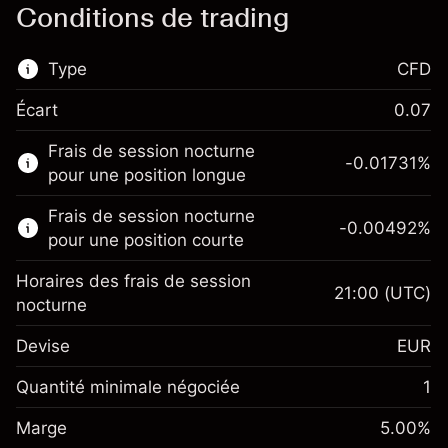
Conditions de trading
Type
CFD
Écart
0.07
Ce marché financier est disponible pour le
Frais de session nocturne
trading de CFD.
-0.01731
%
pour une position longue
En savoir plus sur :
Frais de session nocturne
-0.00492
%
CFD
pour une position courte
Horaires des frais de session
21:00
(UTC)
nocturne
Devise
EUR
Marge. Votre
€1,000.00
investissement
Quantité minimale négociée
1
Ajustement des fonds de
Marge. Votre
-0.017307
€1,000.00
Marge
overnight
5.00
%
investissement
%