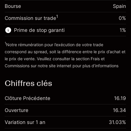
Frais sur la valeur totale de la
(-€3.46)
Bourse
Ajustement des fonds de
Spain
position
-0.004915
overnight
Taille de la position avec effet de levier
%
1
Commission sur trade
0%
Frais sur la valeur totale de la
~
€20,000.00
(-€0.98)
position
Valeur nominale avec effet de levier
Prime de stop garanti
1
%
Taille de la position avec effet de levier
~
€19,000.00
~
€20,000.00
1
Notre rémunération pour l’exécution de votre trade
Valeur nominale avec effet de levier
correspond au spread, soit la différence entre le prix d’achat et
Vers la plateforme
~
€19,000.00
le prix de vente. Veuillez consulter la section
Frais et
'Tarifs et Frais
Commissions
sur notre site internet pour plus d’informations
Vers la plateforme
Chiffres clés
Clôture Précédente
16.19
Ouverture
16.34
Variation sur 1 an
31.03%