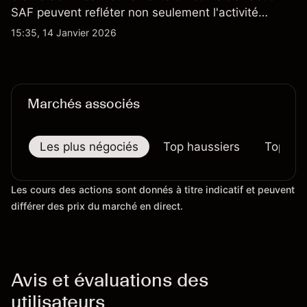
SAF peuvent refléter non seulement l'activité
quotidienne du marché, mais aussi la position de
15:35, 14 Janvier 2026
Safran au sein du marché actions français et du
secteur aérospatial et de la défense plus
largement.
Marchés associés
Les plus négociés
Top haussiers
Top bai
Les cours des actions sont donnés à titre indicatif et peuvent
différer des prix du marché en direct.
Avis et évaluations des
utilisateurs