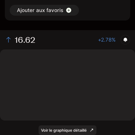
Ajouter aux favoris
16.62
+2.78%
The chart shows the BKT stock price data over the last
1 day, with a current price of 16.62, a high of 16.56, and
a low of 16.34.
Voir le graphique détaillé