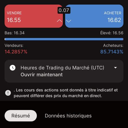
0.07
VENDRE
ACHETER
16.55
16.62
Bas
:
16.34
Élevé
:
16.56
Vendeurs:
Acheteurs:
14.2857%
85.7143%
Heures de Trading du Marché (UTC)
Ouvrir maintenant
. Les cours des actions sont donnés à titre indicatif et
peuvent différer des prix du marché en direct.
Résumé
Données historiques