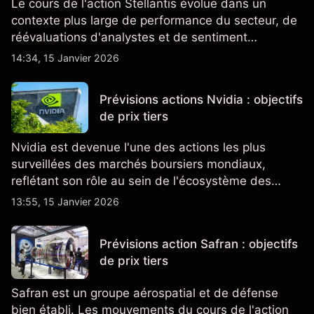
Le cours de l'action Stellantis évolue dans un
contexte plus large de performance du secteur, de
réévaluations d'analystes et de sentiment
changeant, qui ensemble aident à comprendre
14:34, 15 Janvier 2026
comment l'action se négocie actuellement.
Prévisions actions Nvidia : objectifs
de prix tiers
Nvidia est devenue l'une des actions les plus
surveillées des marchés boursiers mondiaux,
reflétant son rôle au sein de l'écosystème des
semi-conducteurs et de l'IA.
13:55, 15 Janvier 2026
Prévisions action Safran : objectifs
de prix tiers
Safran est un groupe aérospatial et de défense
bien établi. Les mouvements du cours de l'action