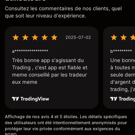
Consultez les commentaires de nos clients, quel
que soit leur niveau d'expérience.
2025-07-02
a****************
b*********
Très bonne app s'agissant du
Une bonne
Trading , c'est app est fiable et
à toutes 
meme conseillé par les tradeur
seule dem
eux meme
d'argent 
trading, j
une carte
rapidemen
l'ensemble
Affichage de nos avis 4 et 5 étoiles. Les détails spécifiques
des utilisateurs ont été intentionnellement anonymisés pour
protéger leur vie privée conformément aux exigences du
RGPD.