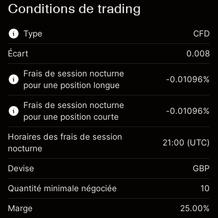
Conditions de trading
Type
CFD
Écart
0.008
Ce marché financier est disponible pour le
Frais de session nocturne
trading de CFD.
-0.01096
%
pour une position longue
En savoir plus sur :
Frais de session nocturne
-0.01096
%
CFD
pour une position courte
Horaires des frais de session
21:00
(UTC)
nocturne
Devise
GBP
Marge. Votre
£1,000.00
investissement
Quantité minimale négociée
10
Ajustement des fonds de
Marge. Votre
-0.01096
£1,000.00
Marge
overnight
25.00
%
investissement
%