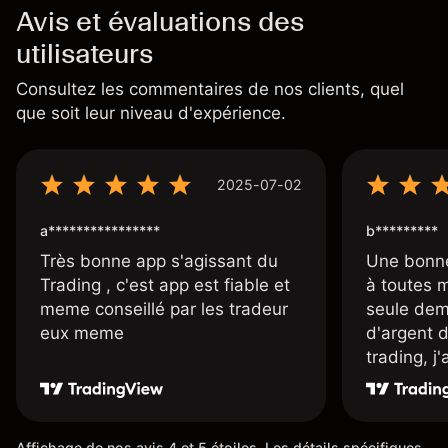
Avis et évaluations des
utilisateurs
Consultez les commentaires de nos clients, quel
que soit leur niveau d'expérience.
2025-07-02
a****************
b*********
Très bonne app s'agissant du
Une bonne
Trading , c'est app est fiable et
à toutes 
meme conseillé par les tradeur
seule dem
eux meme
d'argent 
trading, j
une carte
rapidemen
l'ensemble
Affichage de nos avis 4 et 5 étoiles. Les détails spécifiques