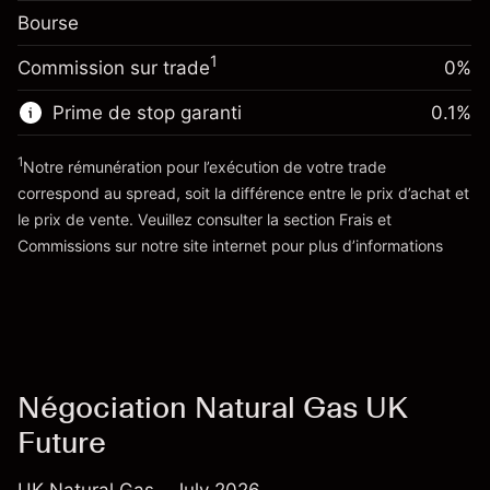
Frais sur la valeur totale de la
(-£0.44)
Bourse
Ajustement des fonds de
position
-0.01096
overnight
Taille de la position avec effet de levier
%
1
Commission sur trade
0%
Frais sur la valeur totale de la
~
£4,000.00
(-£0.44)
position
Valeur nominale avec effet de levier
Prime de stop garanti
0.1
%
Taille de la position avec effet de levier
~
£3,000.00
~
£4,000.00
1
Notre rémunération pour l’exécution de votre trade
Valeur nominale avec effet de levier
correspond au spread, soit la différence entre le prix d’achat et
Vers la plateforme
~
£3,000.00
le prix de vente. Veuillez consulter la section
Frais et
'Tarifs et Frais
Commissions
sur notre site internet pour plus d’informations
Vers la plateforme
Négociation Natural Gas UK
Future