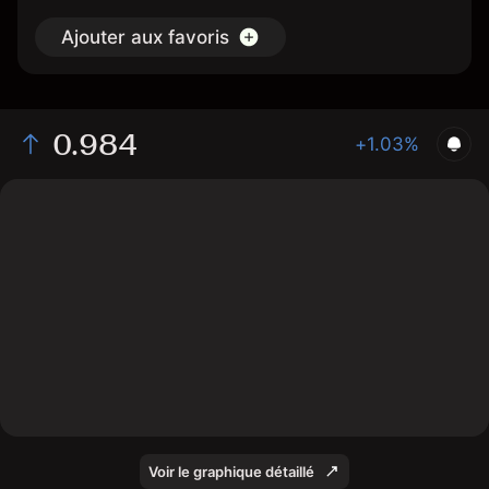
Ajouter aux favoris
0.984
+1.03%
The chart shows the NGLNMN2026 price data over the
last 1 day, with a current price of 0.984, a high of
0.982, and a low of 0.961.
Voir le graphique détaillé