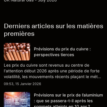
UK Natural Gas - July 2026
Derniers articles sur les matières
premières
Prévisions du prix du cuivre :
perspectives tierces
Les prix du cuivre sont revenus au centre de
l'attention début 2026 après une période de forte
volatilité, les mouvements récents plaçant le métal
près de niveaux jamais atteints auparavant sur les
09:53, 15 Janvier 2026
principales bourses.
Prévisions sur le prix de l’aluminium
: que se passera-t-il après les
sommets atteints en 10 ans ?