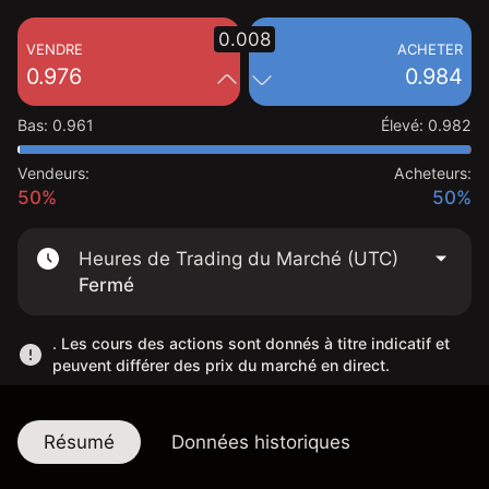
0.008
VENDRE
ACHETER
0.976
0.984
Bas
:
0.961
Élevé
:
0.982
Vendeurs:
Acheteurs:
50%
50%
Heures de Trading du Marché (UTC)
Fermé
. Les cours des actions sont donnés à titre indicatif et
peuvent différer des prix du marché en direct.
Résumé
Données historiques