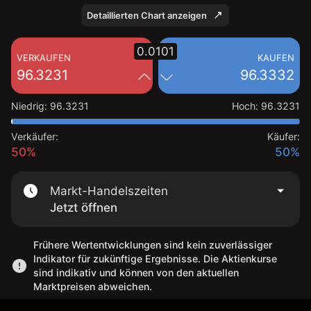
Detaillierten Chart anzeigen
0.0101
VERKAUFEN
KAUFEN
96.3231
96.3332
Niedrig
:
96.3231
Hoch
:
96.3231
Verkäufer:
Käufer:
50%
50%
Markt-Handelszeiten
Jetzt öffnen
Frühere Wertentwicklungen sind kein zuverlässiger
Indikator für zukünftige Ergebnisse. Die Aktienkurse
sind indikativ und können von den aktuellen
Marktpreisen abweichen.