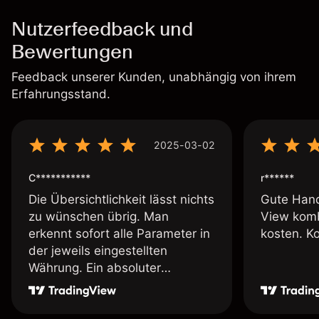
Nutzerfeedback und
Bewertungen
Feedback unserer Kunden, unabhängig von ihrem
Erfahrungsstand.
2025-03-02
C***********
r******
Die Übersichtlichkeit lässt nichts
Gute Hand
zu wünschen übrig. Man
View komb
erkennt sofort alle Parameter in
kosten. K
der jeweils eingestellten
Währung. Ein absoluter
Pluspunkt an dieser Stelle.