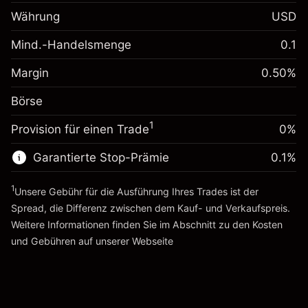
Margin. Ihre Investition
$1,000.00
Währung
USD
Anpassung der
-0.01096
Übernachtfinanzierung
Mind.-Handelsmenge
0.1
%
Gebühren aus
Margin. Ihre Investition
$1,000.00
fremdfinanzierten
(-$21.92)
Margin
0.50
%
Positionswert
Anpassung der
-0.01096
Börse
Übernachtfinanzierung
Positionsgröße mit Hebelwirkung
%
Gebühren aus
~
$200,000.00
1
Provision für einen Trade
0%
fremdfinanzierten
(-$21.92)
Geld aus Hebelwirkung ~ $
$199,000.00
Positionswert
Garantierte Stop-Prämie
0.1
%
Positionsgröße mit Hebelwirkung
Zur Plattform
~
$200,000.00
1
Unsere Gebühr für die Ausführung Ihres Trades ist der
Geld aus Hebelwirkung ~ $
$199,000.00
Spread, die Differenz zwischen dem Kauf- und Verkaufspreis.
Weitere Informationen finden Sie im Abschnitt zu den
Kosten
Zur Plattform
und Gebühren
auf unserer Webseite
Kosten und Gebühren