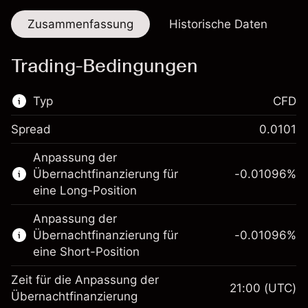
Zusammenfassung
Historische Daten
Trading-Bedingungen
Typ
CFD
Spread
0.0101
Dieser Finanzmarkt steht für das CFD-
Anpassung der
Trading zur Verfügung.
Übernachtfinanzierung für
-0.01096
%
Erfahren Sie mehr über:
eine Long-Position
CFDs
Anpassung der
Übernachtfinanzierung für
-0.01096
%
eine Short-Position
Zeit für die Anpassung der
21:00
(UTC)
Übernachtfinanzierung