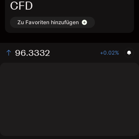
CFD
Zu Favoriten hinzufügen
96.3332
+0.02%
The chart shows the FF interest rate price data over
the last 1 day, with a current price of 96.3332, a high of
96.3231, and a low of 96.3231.