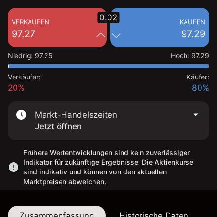
0.02
VERKAUFEN
KAUFEN
97.27
97.29
Niedrig
:
97.25
Hoch
:
97.29
Verkäufer:
Käufer:
20%
80%
Markt-Handelszeiten
Jetzt öffnen
Frühere Wertentwicklungen sind kein zuverlässiger
Indikator für zukünftige Ergebnisse. Die Aktienkurse
sind indikativ und können von den aktuellen
Marktpreisen abweichen.
Zusammenfassung
Historische Daten