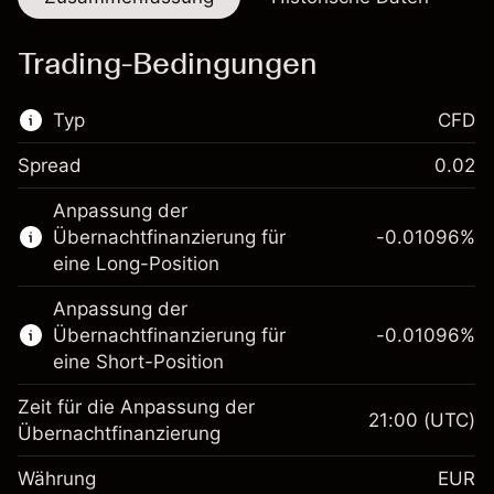
Trading-Bedingungen
Typ
CFD
Spread
0.02
Dieser Finanzmarkt steht für das CFD-
Anpassung der
Trading zur Verfügung.
Übernachtfinanzierung für
-0.01096
%
Erfahren Sie mehr über:
eine Long-Position
CFDs
Anpassung der
Übernachtfinanzierung für
-0.01096
%
eine Short-Position
Zeit für die Anpassung der
21:00
(UTC)
Übernachtfinanzierung
Margin. Ihre Investition
€1,000.00
Währung
EUR
Anpassung der