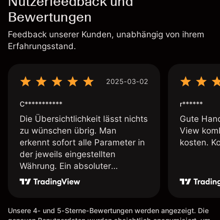
Nutzerfeedback und
Bewertungen
Feedback unserer Kunden, unabhängig von ihrem
Erfahrungsstand.
2025-03-02
C***********
r******
Die Übersichtlichkeit lässt nichts
Gute Hand
zu wünschen übrig. Man
View komb
erkennt sofort alle Parameter in
kosten. K
der jeweils eingestellten
Währung. Ein absoluter
Pluspunkt an dieser Stelle.
Unsere 4- und 5-Sterne-Bewertungen werden angezeigt. Die