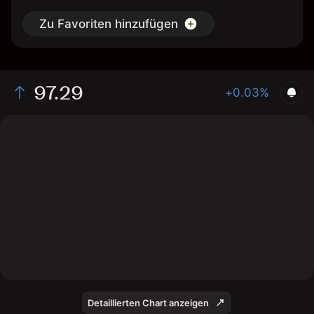
Zu Favoriten hinzufügen
97.29
+0.03%
The chart shows the FEIZ2026 interest rate price data
over the last 1 day, with a current price of 97.29, a high
of 97.29, and a low of 97.25.
Detaillierten Chart anzeigen