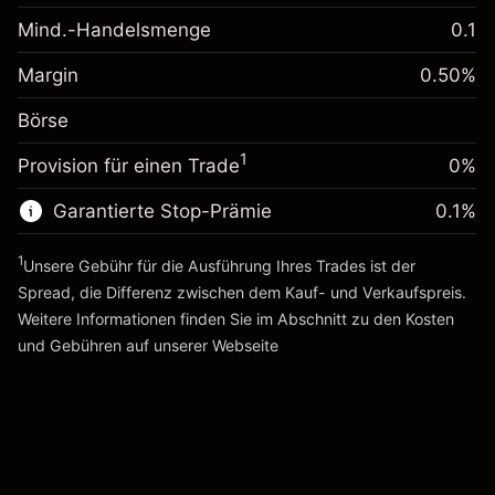
-0.01096
Übernachtfinanzierung
Mind.-Handelsmenge
0.1
%
Gebühren aus
Margin. Ihre Investition
€1,000.00
fremdfinanzierten
(-€21.92)
Margin
0.50
%
Positionswert
Anpassung der
-0.01096
Börse
Übernachtfinanzierung
Positionsgröße mit Hebelwirkung
%
Gebühren aus
~
€200,000.00
1
Provision für einen Trade
0%
fremdfinanzierten
(-€21.92)
Geld aus Hebelwirkung ~ $
€199,000.00
Positionswert
Garantierte Stop-Prämie
0.1
%
Positionsgröße mit Hebelwirkung
Zur Plattform
~
€200,000.00
1
Unsere Gebühr für die Ausführung Ihres Trades ist der
Geld aus Hebelwirkung ~ $
€199,000.00
Spread, die Differenz zwischen dem Kauf- und Verkaufspreis.
Weitere Informationen finden Sie im Abschnitt zu den
Kosten
Zur Plattform
und Gebühren
auf unserer Webseite
Kosten und Gebühren