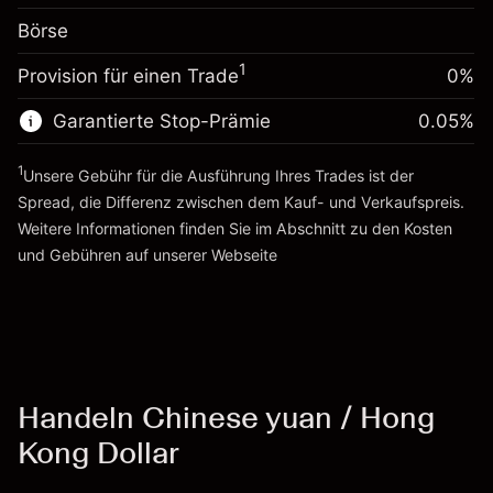
Positionswert
Anpassung der
Börse
Übernachtfinanzierung
Positionsgröße mit Hebelwirkung
-0.00138
%
Gebühren aus
~
HK$50,000.00
(-HK$0.69)
1
Provision für einen Trade
0%
fremdfinanzierten
Geld aus Hebelwirkung ~ $
HK$49,000.00
Positionswert
Garantierte Stop-Prämie
0.05
%
Positionsgröße mit Hebelwirkung
Zur Plattform
~
HK$50,000.00
1
Unsere Gebühr für die Ausführung Ihres Trades ist der
Geld aus Hebelwirkung ~ $
HK$49,000.00
Spread, die Differenz zwischen dem Kauf- und Verkaufspreis.
Weitere Informationen finden Sie im Abschnitt zu den
Kosten
Zur Plattform
und Gebühren
auf unserer Webseite
Kosten und Gebühren
Handeln Chinese yuan / Hong
Kong Dollar