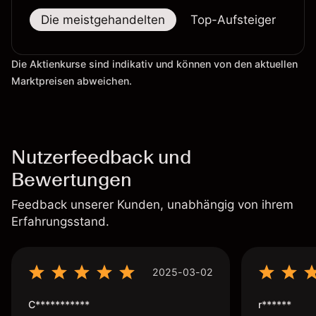
Die meistgehandelten
Top-Aufsteiger
To
Die Aktienkurse sind indikativ und können von den aktuellen
Marktpreisen abweichen.
Nutzerfeedback und
Bewertungen
Feedback unserer Kunden, unabhängig von ihrem
Erfahrungsstand.
2025-03-02
C***********
r******