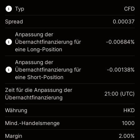
Typ
CFD
Spread
0.00037
Dieser Finanzmarkt steht für das CFD-
Anpassung der
Trading zur Verfügung.
Übernachtfinanzierung für
-0.00684
%
Erfahren Sie mehr über:
eine Long-Position
CFDs
Anpassung der
Übernachtfinanzierung für
-0.00138
%
eine Short-Position
Zeit für die Anpassung der
21:00
(UTC)
Übernachtfinanzierung
Margin. Ihre Investition
HK$1,000.00
Währung
HKD
Anpassung der
Übernachtfinanzierung
Mind.-Handelsmenge
1000
-0.00684
%
Gebühren aus
(-HK$3.42)
Margin. Ihre Investition
HK$1,000.00
fremdfinanzierten
Margin
2.00
%