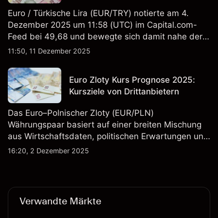
Euro / Türkische Lira (EUR/TRY) notierte am 4.
Dezember 2025 um 11:58 (UTC) im Capital.com-
Feed bei 49,68 und bewegte sich damit nahe der
Obergrenze seiner Intraday-Spanne zwischen
11:50, 11 Dezember 2025
49,21 und 49,70. Die Wertentwicklung in der
Vergangenheit ist kein verlässlicher Indikator für
Euro Zloty Kurs Prognose 2025:
zukünftige Ergebnisse.
Kursziele von Drittanbietern
Das Euro–Polnischer Zloty (EUR/PLN)
Währungspaar basiert auf einer breiten Mischung
aus Wirtschaftsdaten, politischen Erwartungen und
sich wandelnden Marktbedingungen, was es zu
16:20, 2 Dezember 2025
einem weithin beobachteten Paar am Markt macht.
Verwandte Märkte