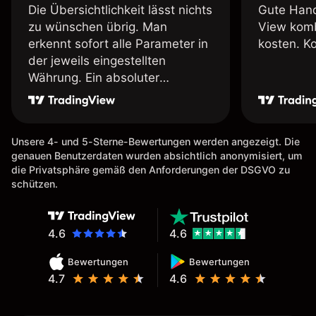
Die Übersichtlichkeit lässt nichts
Gute Hand
zu wünschen übrig. Man
View komb
erkennt sofort alle Parameter in
kosten. K
der jeweils eingestellten
Währung. Ein absoluter
Pluspunkt an dieser Stelle.
Unsere 4- und 5-Sterne-Bewertungen werden angezeigt. Die
genauen Benutzerdaten wurden absichtlich anonymisiert, um
die Privatsphäre gemäß den Anforderungen der DSGVO zu
schützen.
4.6
4.6
Bewertungen
Bewertungen
4.7
4.6