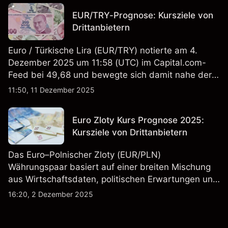
EUR/TRY-Prognose: Kursziele von
Drittanbietern
Euro / Türkische Lira (EUR/TRY) notierte am 4.
Dezember 2025 um 11:58 (UTC) im Capital.com-
Feed bei 49,68 und bewegte sich damit nahe der
Obergrenze seiner Intraday-Spanne zwischen
11:50, 11 Dezember 2025
49,21 und 49,70. Die Wertentwicklung in der
Vergangenheit ist kein verlässlicher Indikator für
Euro Zloty Kurs Prognose 2025:
zukünftige Ergebnisse.
Kursziele von Drittanbietern
Das Euro–Polnischer Zloty (EUR/PLN)
Währungspaar basiert auf einer breiten Mischung
aus Wirtschaftsdaten, politischen Erwartungen und
sich wandelnden Marktbedingungen, was es zu
16:20, 2 Dezember 2025
einem weithin beobachteten Paar am Markt macht.