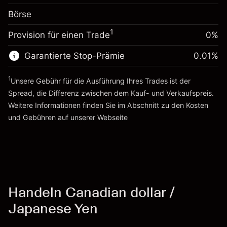
Positionswert
Anpassung der
-0.00778
Börse
Übernachtfinanzierung
Positionsgröße mit Hebelwirkung ~
¥100,000
%
Gebühren aus
Geld aus Hebelwirkung ~ $
¥99,000
1
Provision für einen Trade
0%
fremdfinanzierten
(-¥8)
Positionswert
Garantierte Stop-Prämie
0.01
%
Zur Plattform
Positionsgröße mit Hebelwirkung ~
¥100,000
Geld aus Hebelwirkung ~ $
¥99,000
1
Unsere Gebühr für die Ausführung Ihres Trades ist der
Spread, die Differenz zwischen dem Kauf- und Verkaufspreis.
Zur Plattform
Weitere Informationen finden Sie im Abschnitt zu den
Kosten
und Gebühren
auf unserer Webseite
Kosten und Gebühren
Handeln Canadian dollar /
Japanese Yen