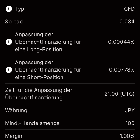
Typ
CFD
Spread
0.034
Dieser Finanzmarkt steht für das CFD-
Anpassung der
Trading zur Verfügung.
Übernachtfinanzierung für
-0.00044
%
Erfahren Sie mehr über:
eine Long-Position
CFDs
Anpassung der
Übernachtfinanzierung für
-0.00778
%
eine Short-Position
Zeit für die Anpassung der
21:00
(UTC)
Übernachtfinanzierung
Margin. Ihre Investition
¥1,000
Währung
JPY
Anpassung der
-0.00044
Übernachtfinanzierung
Mind.-Handelsmenge
100
%
Gebühren aus
Margin. Ihre Investition
¥1,000
fremdfinanzierten
(-¥0)
Margin
1.00
%