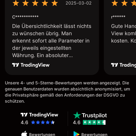
2025-03-02
C***********
r******
Die Übersichtlichkeit lässt nichts
Gute Hand
zu wünschen übrig. Man
View komb
erkennt sofort alle Parameter in
kosten. K
der jeweils eingestellten
Währung. Ein absoluter
Pluspunkt an dieser Stelle.
Unsere 4- und 5-Sterne-Bewertungen werden angezeigt. Die
genauen Benutzerdaten wurden absichtlich anonymisiert, um
die Privatsphäre gemäß den Anforderungen der DSGVO zu
schützen.
4.6
4.6
Bewertungen
Bewertungen