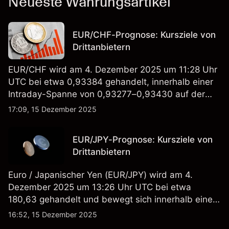
Neueste Währungsartikel
EUR/CHF-Prognose: Kursziele von
Drittanbietern
EUR/CHF wird am 4. Dezember 2025 um 11:28 Uhr
UTC bei etwa 0,93384 gehandelt, innerhalb einer
Intraday-Spanne von 0,93277–0,93430 auf der
Capital.com-Plattform.
17:09, 15 Dezember 2025
EUR/JPY-Prognose: Kursziele von
Drittanbietern
Euro / Japanischer Yen (EUR/JPY) wird am 4.
Dezember 2025 um 13:26 Uhr UTC bei etwa
180,63 gehandelt und bewegt sich innerhalb einer
Intraday-Spanne von 180,46–181,36 im Forex-CFD-
16:52, 15 Dezember 2025
Feed von Capital.com.