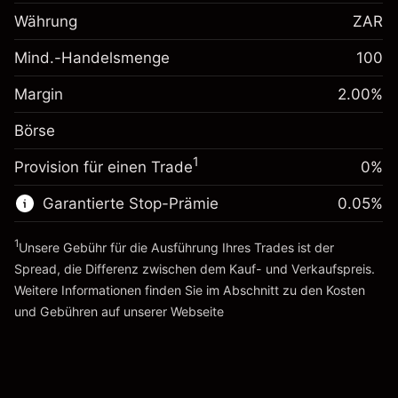
Margin. Ihre Investition
ZAR 1,000.00
Währung
ZAR
Anpassung der
Übernachtfinanzierung
Mind.-Handelsmenge
100
-0.00411
%
Gebühren aus
(-ZAR 2.06)
Margin. Ihre Investition
ZAR 1,000.00
fremdfinanzierten
Margin
2.00
%
Positionswert
Anpassung der
Börse
Übernachtfinanzierung
Positionsgröße mit Hebelwirkung
-0.00411
%
Gebühren aus
~
ZAR 50,000.00
(-ZAR 2.06)
1
Provision für einen Trade
0%
fremdfinanzierten
Geld aus Hebelwirkung ~ $
ZAR 49,000.00
Positionswert
Garantierte Stop-Prämie
0.05
%
Positionsgröße mit Hebelwirkung
Zur Plattform
~
ZAR 50,000.00
1
Unsere Gebühr für die Ausführung Ihres Trades ist der
Geld aus Hebelwirkung ~ $
ZAR 49,000.00
Spread, die Differenz zwischen dem Kauf- und Verkaufspreis.
Weitere Informationen finden Sie im Abschnitt zu den
Kosten
Zur Plattform
und Gebühren
auf unserer Webseite
Kosten und Gebühren