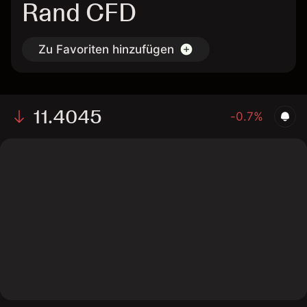
Rand CFD
Zu Favoriten hinzufügen
11.4045
-0.7%
The chart displays the AUD/ZAR exchange rate data
over the last 1 day, with a current rate of 11.4045, a
high of 11.5031, and a low of 11.4071.