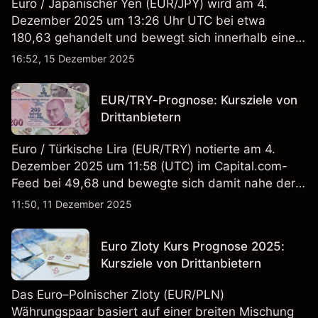
Euro / Japanischer Yen (EUR/JPY) wird am 4.
Dezember 2025 um 13:26 Uhr UTC bei etwa
180,63 gehandelt und bewegt sich innerhalb einer
Intraday-Spanne von 180,46–181,36 im Forex-CFD-
16:52, 15 Dezember 2025
Feed von Capital.com.
EUR/TRY-Prognose: Kursziele von
Drittanbietern
Euro / Türkische Lira (EUR/TRY) notierte am 4.
Dezember 2025 um 11:58 (UTC) im Capital.com-
Feed bei 49,68 und bewegte sich damit nahe der
Obergrenze seiner Intraday-Spanne zwischen
11:50, 11 Dezember 2025
49,21 und 49,70. Die Wertentwicklung in der
Vergangenheit ist kein verlässlicher Indikator für
Euro Zloty Kurs Prognose 2025:
zukünftige Ergebnisse.
Kursziele von Drittanbietern
Das Euro–Polnischer Zloty (EUR/PLN)
Währungspaar basiert auf einer breiten Mischung