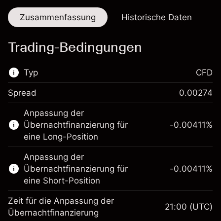
Zusammenfassung
Historische Daten
Trading-Bedingungen
Typ
CFD
Spread
0.00274
Dieser Finanzmarkt steht für das CFD-
Anpassung der
Trading zur Verfügung.
Übernachtfinanzierung für
-0.00411
%
Erfahren Sie mehr über:
eine Long-Position
CFDs
Anpassung der
Übernachtfinanzierung für
-0.00411
%
eine Short-Position
Zeit für die Anpassung der
21:00
(UTC)
Übernachtfinanzierung