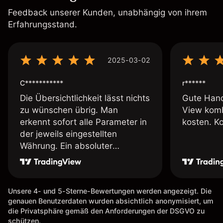
Feedback unserer Kunden, unabhängig von ihrem
Erfahrungsstand.
2025-03-02
C***********
r******
Die Übersichtlichkeit lässt nichts
Gute Hand
zu wünschen übrig. Man
View komb
erkennt sofort alle Parameter in
kosten. K
der jeweils eingestellten
Währung. Ein absoluter
Pluspunkt an dieser Stelle.
Unsere 4- und 5-Sterne-Bewertungen werden angezeigt. Die
genauen Benutzerdaten wurden absichtlich anonymisiert, um
die Privatsphäre gemäß den Anforderungen der DSGVO zu
schützen.