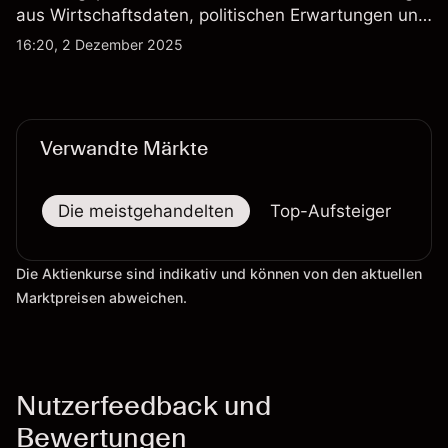
aus Wirtschaftsdaten, politischen Erwartungen und
sich wandelnden Marktbedingungen, was es zu
16:20, 2 Dezember 2025
einem weithin beobachteten Paar am Markt macht.
Verwandte Märkte
Die meistgehandelten
Top-Aufsteiger
To
Die Aktienkurse sind indikativ und können von den aktuellen
Marktpreisen abweichen.
Nutzerfeedback und
Bewertungen