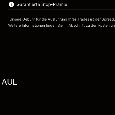
%
Gebühren aus fremdfinanzierten
Garantierte Stop-Prämie
Positionsgröße mit Hebelwirkung
(-$10.96)
Positionswert
~
$100,000.00
Positionsgröße mit Hebelwirkung
Geld aus Hebelwirkung ~ $
$99,000.00
1
Unsere Gebühr für die Ausführung Ihres Trades ist der Spread
~
$100,000.00
Weitere Informationen finden Sie im Abschnitt zu den
Kosten u
Geld aus Hebelwirkung ~ $
$99,000.00
Zur Plattform
Kosten und Gebühren
Zur Plattform
- AUL