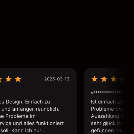
2025-03-13
s****************
es Design. Einfach zu
Ist einfach zum b
 und anfängerfreundlich.
Probleme beim Ei
ne Probleme im
Auszahlung ist ei
vice und alles funktioniert
sehr glücklich das
soll. Kann ich nur
gefunden habe. I