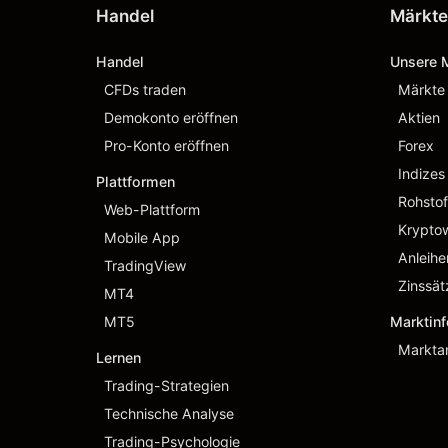
Handel
Märkte
Handel
Unsere 
CFDs traden
Märkte
Demokonto eröffnen
Aktien
Pro-Konto eröffnen
Forex
Indizes
Plattformen
Rohstof
Web-Plattform
Krypto
Mobile App
Anleihe
TradingView
Zinssät
MT4
MT5
Marktin
Markta
Lernen
Trading-Strategien
Technische Analyse
Trading-Psychologie