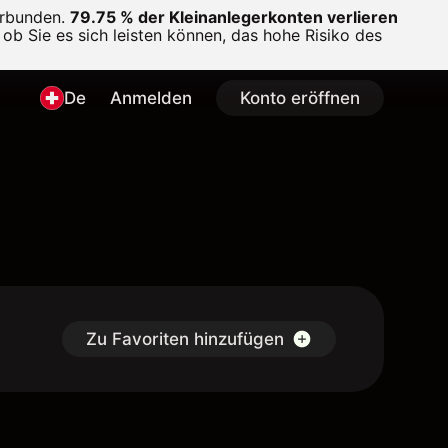
erbunden.
79.75 % der Kleinanlegerkonten verlieren
ob Sie es sich leisten können, das hohe Risiko des
De
Anmelden
Konto eröffnen
Zu Favoriten hinzufügen