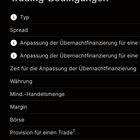
Typ
Spread
Dieser Finanzmarkt steht für das CFD-Trading
Anpassung der Übernachtfinanzierung für eine 
zur Verfügung.
Anpassung der Übernachtfinanzierung für eine 
Erfahren Sie mehr über:
CFDs
Zeit für die Anpassung der Übernachtfinanzierung
Währung
Mind.-Handelsmenge
Margin
Margin. Ihre Investition
$1,000.00
Anpassung der
Börse
Margin. Ihre Investition
$1,000.00
-0.01096
Übernachtfinanzierung
%
Anpassung der
1
Gebühren aus fremdfinanzierten
Provision für einen Trade
-0.01096
(-$10.96)
Übernachtfinanzierung
Positionswert