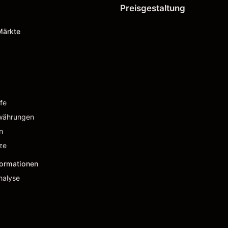
Preisgestaltung
Märkte
fe
währungen
n
ze
formationen
nalyse