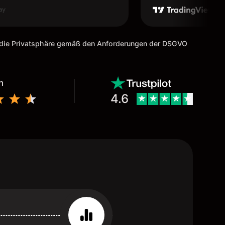
fehlen.
weiter meine Freu
m die Privatsphäre gemäß den Anforderungen der DSGVO
n
4.6