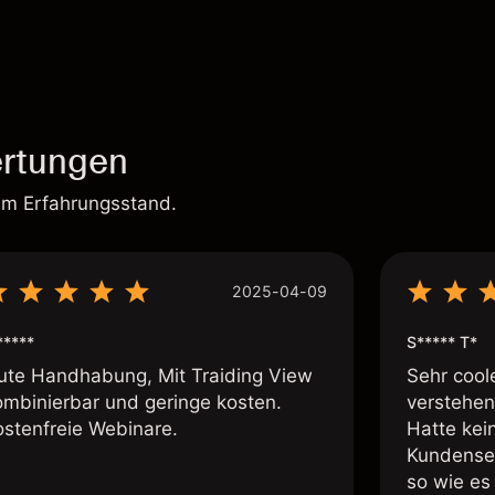
rtungen
em Erfahrungsstand.
2025-04-09
*****
S***** T*
ute Handhabung, Mit Traiding View
Sehr cool
ombinierbar und geringe kosten.
verstehen
ostenfreie Webinare.
Hatte kei
Kundenser
so wie es 