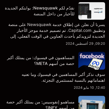
نقدّم لكم Newsquawk: بوابتكم الجديدة
للأخبار من داخل المنصة
يسرنا أن نعلن عن إطلاق خدمة Newsquawk على منصة
وتطبيق Capital.com. تم تصميم خدمة موجز الأخبار
الجديدة لتزويدكم بأحدث العناوين في الوقت الفعلي، إلى
جانب قصص إخبارية مخصصة وتقارير تحليلية متعمقة - وكل
09:20, 29 أغسطس 2024
ذلك متاح مباشرة على المنصة والتطبيق، أينما تحتاجها
بالضبط.
المساهمون في فيسبوك: من يمتلك أكبر
حصة من أسهم META؟
سوف نذكر أكبر المساهمين في فيسبوك وما تعنيه
اهتماماتهم بالنسبة لمستثمري التجزئة.
12:40, 10 مايو 2024
مساهمو إنفوسيس: من يمتلك أكبر حصة
من أسهم INFY؟