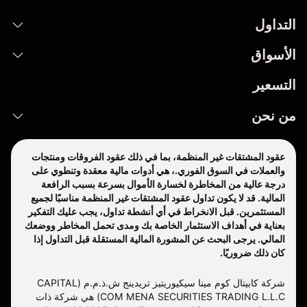
التداول
الأسواق
التسعير
من نحن
عقود المشتقات غير المنظمة، بما في ذلك عقود الفروقات ومنتجات
والعملات في السوق الفوري.، هي أدوات مالية معقدة وتنطوي على
درجة عالية من المخاطرة لخسارة الأموال بسرعة بسبب الرافعة
المالية. قد لا يكون تداول عقود المشتقات غير المنظمة مناسبًا لجميع
المستثمرين. قبل الانخراط في أي أنشطة تداول، يجب عليك التفكير
بعناية في أهداف الاستثمار الخاصة بك ومدى تحمل المخاطر ووضعك
المالي. يرجى البحث عن المشورة المالية المستقلة قبل التداول إذا
كان ذلك ضروريًا.
شركة كابيتال كوم مينا سيكيوريتيز تريدينج ش.ذ.م.م (CAPITAL
COM MENA SECURITIES TRADING L.L.C) هي شركة ذات