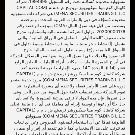
مسؤولية محدودة مُسجّلة تحت رقم التسجيل 1994695. شركة
كابيتال كوم مينا سيكيوريتيز تريدينج ش.ذ.م.م (CAPITAL COM
MENA SECURITIES TRADING L.L.C) هي شركة ذات مسؤولية
محدودة مُسجّلة في دبي بالإمارات العربية المتحدة، ومرخصة
ومنظمة من قبل هيئة سوق المال (CMA) بموجب الرخصة رقم
20200000176. تزاول الشركة أنشطة مالية واستثمارية تندرج
تحت تصنيف "الفئة الأولى - التعامل في الأوراق المالية"، والتي
تشمل: (أ) نشاط تاجر منتجات مالية، (ب) نشاط وسيط تداول في
الأسواق العالمية، و(ج) وسيط تداول للمشتقات المالية خارج
المقصورة والعملات في السوق الفورية. يقع المقر المسجّل للشركة
في أبراج الجميرة الإمارات، مكاتب أبراج الإمارات، الطابق الرابع
عشر (L14)، الوحدة 14C، دبي، الإمارات العربية المتحدة. تُعد
شركة كابيتال كوم مينا سيكيوريتيز تريدينج ش.ذ.م.م (CAPITAL
COM MENA SECURITIES TRADING L.L.C) مزود خدمة يقتصر
دوره على تنفيذ الأوامر فقط، ولا تقدم أي مشورة استثمارية. قد
تقوم الشركة بنشر تعليقات عامة حول السوق من حين لآخر. وفي
حال نشرها، فإن هذه المواد لا ترقى لمرتبة المشورة، ولا تُعد بأي
حال حثًا أو دعوة أو توصية لإبرام أي معاملة في أي أداة مالية. تخلي
شركة كابيتال كوم مينا سيكيوريتيز تريدينج ش.ذ.م.م (CAPITAL
COM MENA SECURITIES TRADING L.L.C) مسؤوليتها
القانونية تمامًا عن أي استخدام للمحتوى المعروض وعن أي تبعات
قد تترتب على هذا الاستخدام. كما لا يتم تقديم أي إقرار أو ضمان،
صريحًا أو ضمنيًا، بشأن اكتمال أو شمولية هذه المعلومات. ويتحمل