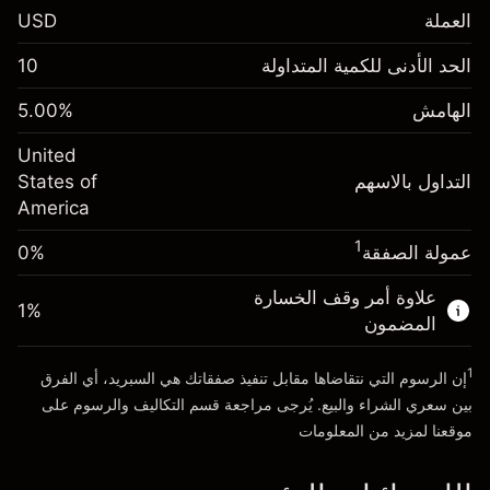
العملة
USD
الهامش. استثمارك
$1,000.00
الحد الأدنى للكمية المتداولة
10
-0.021568
الهامش. استثمارك
$1,000.00
رسم المبيت
%
الهامش
%
5.00
-0.000654
(-$4.31)
رسم المبيت
%
United
حجم التداول مع الرافعة المالية ~ $
$20,000.00
(-$0.13)
التداول بالاسهم
States of
المال من الرافعة المالية ~
$19,000.00
America
حجم التداول مع الرافعة المالية ~ $
$20,000.00
المال من الرافعة المالية ~
$19,000.00
1
عمولة الصفقة
0%
الذهاب إلى المنصة
علاوة أمر وقف الخسارة
الذهاب إلى المنصة
1
%
المضمون
1
إن الرسوم التي نتقاضاها مقابل تنفيذ صفقاتك هي السبريد، أي الفرق
بين سعري الشراء والبيع. يُرجى مراجعة قسم
التكاليف والرسوم
على
موقعنا لمزيد من المعلومات