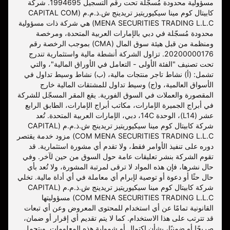
مسؤولية محدودة مُسجّلة تحت رقم التسجيل 1994695. شركة
كابيتال كوم مينا سيكيوريتيز تريدينج ش.ذ.م.م (CAPITAL COM
MENA SECURITIES TRADING L.L.C) هي شركة ذات مسؤولية
محدودة مُسجّلة في دبي بالإمارات العربية المتحدة، ومرخصة
ومنظمة من قبل هيئة سوق المال (CMA) بموجب الرخصة رقم
20200000176. تزاول الشركة أنشطة مالية واستثمارية تندرج
تحت تصنيف "الفئة الأولى - التعامل في الأوراق المالية"، والتي
تشمل: (أ) نشاط تاجر منتجات مالية، (ب) نشاط وسيط تداول في
الأسواق العالمية، و(ج) وسيط تداول للمشتقات المالية خارج
المقصورة والعملات في السوق الفورية. يقع المقر المسجّل للشركة
في أبراج الجميرة الإمارات، مكاتب أبراج الإمارات، الطابق الرابع
عشر (L14)، الوحدة 14C، دبي، الإمارات العربية المتحدة. تُعد
شركة كابيتال كوم مينا سيكيوريتيز تريدينج ش.ذ.م.م (CAPITAL
COM MENA SECURITIES TRADING L.L.C) مزود خدمة يقتصر
دوره على تنفيذ الأوامر فقط، ولا تقدم أي مشورة استثمارية. قد
تقوم الشركة بنشر تعليقات عامة حول السوق من حين لآخر. وفي
حال نشرها، فإن هذه المواد لا ترقى لمرتبة المشورة، ولا تُعد بأي
حال حثًا أو دعوة أو توصية لإبرام أي معاملة في أي أداة مالية. تخلي
شركة كابيتال كوم مينا سيكيوريتيز تريدينج ش.ذ.م.م (CAPITAL
COM MENA SECURITIES TRADING L.L.C) مسؤوليتها
القانونية تمامًا عن أي استخدام للمحتوى المعروض وعن أي تبعات
قد تترتب على هذا الاستخدام. كما لا يتم تقديم أي إقرار أو ضمان،
صريحًا أو ضمنيًا، بشأن اكتمال أو شمولية هذه المعلومات. ويتحمل