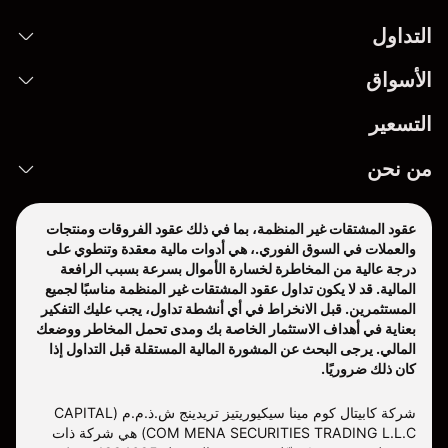
التداول
الأسواق
التسعير
من نحن
عقود المشتقات غير المنظمة، بما في ذلك عقود الفروقات ومنتجات
والعملات في السوق الفوري.، هي أدوات مالية معقدة وتنطوي على
درجة عالية من المخاطرة لخسارة الأموال بسرعة بسبب الرافعة
المالية. قد لا يكون تداول عقود المشتقات غير المنظمة مناسبًا لجميع
المستثمرين. قبل الانخراط في أي أنشطة تداول، يجب عليك التفكير
بعناية في أهداف الاستثمار الخاصة بك ومدى تحمل المخاطر ووضعك
المالي. يرجى البحث عن المشورة المالية المستقلة قبل التداول إذا
كان ذلك ضروريًا.
شركة كابيتال كوم مينا سيكيوريتيز تريدينج ش.ذ.م.م (CAPITAL
COM MENA SECURITIES TRADING L.L.C) هي شركة ذات