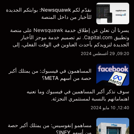
نقدّم لكم Newsquawk: بوابتكم الجديدة
للأخبار من داخل المنصة
يسرنا أن نعلن عن إطلاق خدمة Newsquawk على منصة
وتطبيق Capital.com. تم تصميم خدمة موجز الأخبار
الجديدة لتزويدكم بأحدث العناوين في الوقت الفعلي، إلى
جانب قصص إخبارية مخصصة وتقارير تحليلية متعمقة - وكل
09:20, 29 أغسطس 2024
ذلك متاح مباشرة على المنصة والتطبيق، أينما تحتاجها
بالضبط.
المساهمون في فيسبوك: من يمتلك أكبر
حصة من أسهم META؟
سوف نذكر أكبر المساهمين في فيسبوك وما تعنيه
اهتماماتهم بالنسبة لمستثمري التجزئة.
12:40, 10 مايو 2024
مساهمو إنفوسيس: من يمتلك أكبر حصة
من أسهم INFY؟