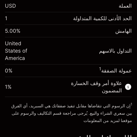
العملة
USD
الهامش. استثمارك
$1,000.00
الحد الأدنى للكمية المتداولة
1
-0.021568
الهامش. استثمارك
$1,000.00
رسم المبيت
%
الهامش
%
5.00
-0.000654
(-$4.31)
رسم المبيت
%
United
حجم التداول مع الرافعة المالية ~ $
$20,000.00
(-$0.13)
التداول بالاسهم
States of
المال من الرافعة المالية ~
$19,000.00
America
حجم التداول مع الرافعة المالية ~ $
$20,000.00
المال من الرافعة المالية ~
$19,000.00
1
عمولة الصفقة
0%
الذهاب إلى المنصة
علاوة أمر وقف الخسارة
الذهاب إلى المنصة
1
%
المضمون
1
إن الرسوم التي نتقاضاها مقابل تنفيذ صفقاتك هي السبريد، أي الفرق
بين سعري الشراء والبيع. يُرجى مراجعة قسم
التكاليف والرسوم
على
موقعنا لمزيد من المعلومات