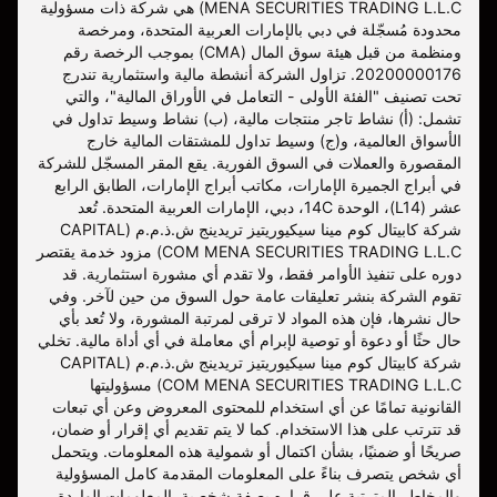
MENA SECURITIES TRADING L.L.C) هي شركة ذات مسؤولية
محدودة مُسجّلة في دبي بالإمارات العربية المتحدة، ومرخصة
ومنظمة من قبل هيئة سوق المال (CMA) بموجب الرخصة رقم
20200000176. تزاول الشركة أنشطة مالية واستثمارية تندرج
تحت تصنيف "الفئة الأولى - التعامل في الأوراق المالية"، والتي
تشمل: (أ) نشاط تاجر منتجات مالية، (ب) نشاط وسيط تداول في
الأسواق العالمية، و(ج) وسيط تداول للمشتقات المالية خارج
المقصورة والعملات في السوق الفورية. يقع المقر المسجّل للشركة
في أبراج الجميرة الإمارات، مكاتب أبراج الإمارات، الطابق الرابع
عشر (L14)، الوحدة 14C، دبي، الإمارات العربية المتحدة. تُعد
شركة كابيتال كوم مينا سيكيوريتيز تريدينج ش.ذ.م.م (CAPITAL
COM MENA SECURITIES TRADING L.L.C) مزود خدمة يقتصر
دوره على تنفيذ الأوامر فقط، ولا تقدم أي مشورة استثمارية. قد
تقوم الشركة بنشر تعليقات عامة حول السوق من حين لآخر. وفي
حال نشرها، فإن هذه المواد لا ترقى لمرتبة المشورة، ولا تُعد بأي
حال حثًا أو دعوة أو توصية لإبرام أي معاملة في أي أداة مالية. تخلي
شركة كابيتال كوم مينا سيكيوريتيز تريدينج ش.ذ.م.م (CAPITAL
COM MENA SECURITIES TRADING L.L.C) مسؤوليتها
القانونية تمامًا عن أي استخدام للمحتوى المعروض وعن أي تبعات
قد تترتب على هذا الاستخدام. كما لا يتم تقديم أي إقرار أو ضمان،
صريحًا أو ضمنيًا، بشأن اكتمال أو شمولية هذه المعلومات. ويتحمل
أي شخص يتصرف بناءً على المعلومات المقدمة كامل المسؤولية
والمخاطر المترتبة على قراره بصفة شخصية. المعلومات الواردة