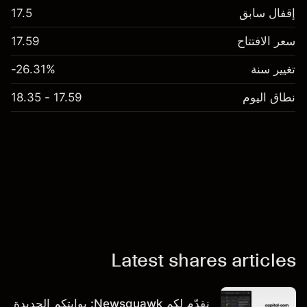
إقفال سابق
17.5
سعر الافتتاح
17.59
تغيير سنة
-26.31%
نطاق اليوم
17.59 - 18.35
Latest shares articles
نقدّم لكم Newsquawk: بوابتكم الجديدة