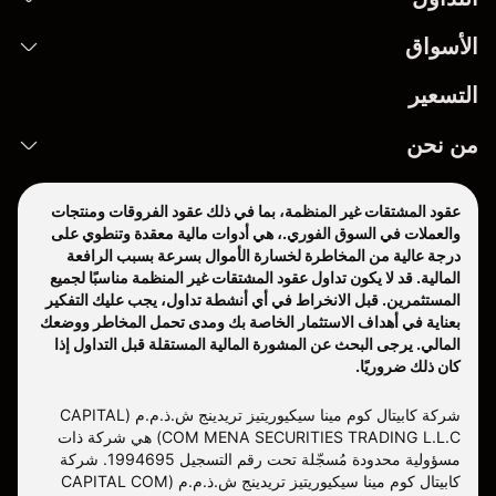
الأسواق
التسعير
من نحن
عقود المشتقات غير المنظمة، بما في ذلك عقود الفروقات ومنتجات
والعملات في السوق الفوري.، هي أدوات مالية معقدة وتنطوي على
درجة عالية من المخاطرة لخسارة الأموال بسرعة بسبب الرافعة
المالية. قد لا يكون تداول عقود المشتقات غير المنظمة مناسبًا لجميع
المستثمرين. قبل الانخراط في أي أنشطة تداول، يجب عليك التفكير
بعناية في أهداف الاستثمار الخاصة بك ومدى تحمل المخاطر ووضعك
المالي. يرجى البحث عن المشورة المالية المستقلة قبل التداول إذا
كان ذلك ضروريًا.
شركة كابيتال كوم مينا سيكيوريتيز تريدينج ش.ذ.م.م (CAPITAL
COM MENA SECURITIES TRADING L.L.C) هي شركة ذات
مسؤولية محدودة مُسجّلة تحت رقم التسجيل 1994695. شركة
كابيتال كوم مينا سيكيوريتيز تريدينج ش.ذ.م.م (CAPITAL COM