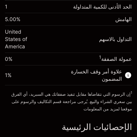
الهامش. استثمارك
$1,000.00
الحد الأدنى للكمية المتداولة
1
-0.021568
الهامش. استثمارك
$1,000.00
رسم المبيت
%
الهامش
%
5.00
-0.000654
(-$4.31)
رسم المبيت
%
United
حجم التداول مع الرافعة المالية ~ $
$20,000.00
(-$0.13)
التداول بالاسهم
States of
المال من الرافعة المالية ~
$19,000.00
America
حجم التداول مع الرافعة المالية ~ $
$20,000.00
المال من الرافعة المالية ~
$19,000.00
1
عمولة الصفقة
0%
الذهاب إلى المنصة
علاوة أمر وقف الخسارة
الذهاب إلى المنصة
1
%
المضمون
1
إن الرسوم التي نتقاضاها مقابل تنفيذ صفقاتك هي السبريد، أي الفرق
بين سعري الشراء والبيع. يُرجى مراجعة قسم
التكاليف والرسوم
على
موقعنا لمزيد من المعلومات
الإحصائيات الرئيسية