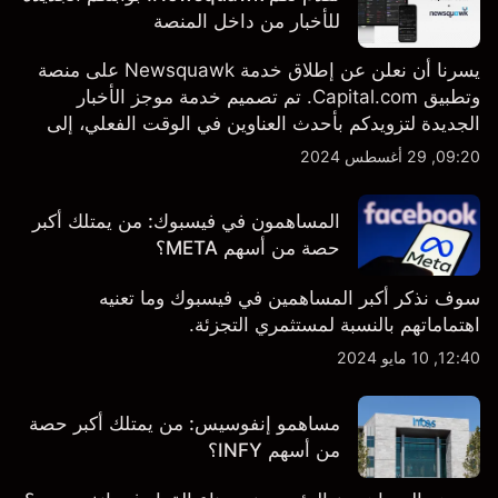
للأخبار من داخل المنصة
يسرنا أن نعلن عن إطلاق خدمة Newsquawk على منصة
وتطبيق Capital.com. تم تصميم خدمة موجز الأخبار
الجديدة لتزويدكم بأحدث العناوين في الوقت الفعلي، إلى
جانب قصص إخبارية مخصصة وتقارير تحليلية متعمقة - وكل
09:20, 29 أغسطس 2024
ذلك متاح مباشرة على المنصة والتطبيق، أينما تحتاجها
بالضبط.
المساهمون في فيسبوك: من يمتلك أكبر
حصة من أسهم META؟
سوف نذكر أكبر المساهمين في فيسبوك وما تعنيه
اهتماماتهم بالنسبة لمستثمري التجزئة.
12:40, 10 مايو 2024
مساهمو إنفوسيس: من يمتلك أكبر حصة
من أسهم INFY؟