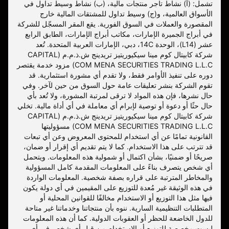
تشمل: (أ) نشاط تاجر منتجات مالية، (ب) نشاط وسيط تداول في
الأسواق العالمية، و(ج) وسيط تداول للمشتقات المالية خارج
المقصورة والعملات في السوق الفورية. يقع المقر المسجّل للشركة
في أبراج الجميرة الإمارات، مكاتب أبراج الإمارات، الطابق الرابع
عشر (L14)، الوحدة 14C، دبي، الإمارات العربية المتحدة. تُعد
شركة كابيتال كوم مينا سيكيوريتيز تريدينج ش.ذ.م.م (CAPITAL
COM MENA SECURITIES TRADING L.L.C) مزود خدمة يقتصر
دوره على تنفيذ الأوامر فقط، ولا تقدم أي مشورة استثمارية. قد
تقوم الشركة بنشر تعليقات عامة حول السوق من حين لآخر. وفي
حال نشرها، فإن هذه المواد لا ترقى لمرتبة المشورة، ولا تُعد بأي
حال حثًا أو دعوة أو توصية لإبرام أي معاملة في أي أداة مالية. تخلي
شركة كابيتال كوم مينا سيكيوريتيز تريدينج ش.ذ.م.م (CAPITAL
COM MENA SECURITIES TRADING L.L.C) مسؤوليتها
القانونية تمامًا عن أي استخدام للمحتوى المعروض وعن أي تبعات
قد تترتب على هذا الاستخدام. كما لا يتم تقديم أي إقرار أو ضمان،
صريحًا أو ضمنيًا، بشأن اكتمال أو شمولية هذه المعلومات. ويتحمل
أي شخص يتصرف بناءً على المعلومات المقدمة كامل المسؤولية
والمخاطر المترتبة على قراره بصفة شخصية. المعلومات الواردة
في هذه الوثيقة غير مُعدة للتوزيع على المقيمين في أي دولة يكون
فيها مثل هذا التوزيع أو الاستخدام مخالفًا للقوانين المحلية أو
المتطلبات التنظيمية السارية. ننوه بأن منتجاتنا وخدماتنا غير متاحة
للدول الخاضعة للحظر أو العقوبات الدولية. كما أن هذه المعلومات
ليست مخصصة للتوزيع أو الاستخدام من قبل أي شخص في أي