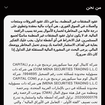
من نحن
عقود المشتقات غير المنظمة، بما في ذلك عقود الفروقات ومنتجات
والعملات في السوق الفوري.، هي أدوات مالية معقدة وتنطوي على
درجة عالية من المخاطرة لخسارة الأموال بسرعة بسبب الرافعة
المالية. قد لا يكون تداول عقود المشتقات غير المنظمة مناسبًا لجميع
المستثمرين. قبل الانخراط في أي أنشطة تداول، يجب عليك التفكير
بعناية في أهداف الاستثمار الخاصة بك ومدى تحمل المخاطر ووضعك
المالي. يرجى البحث عن المشورة المالية المستقلة قبل التداول إذا
كان ذلك ضروريًا.
شركة كابيتال كوم مينا سيكيوريتيز تريدينج ش.ذ.م.م (CAPITAL
COM MENA SECURITIES TRADING L.L.C) هي شركة ذات
مسؤولية محدودة مُسجّلة تحت رقم التسجيل 1994695. شركة
كابيتال كوم مينا سيكيوريتيز تريدينج ش.ذ.م.م (CAPITAL COM
MENA SECURITIES TRADING L.L.C) هي شركة ذات مسؤولية
محدودة مُسجّلة في دبي بالإمارات العربية المتحدة، ومرخصة
ومنظمة من قبل هيئة سوق المال (CMA) بموجب الرخصة رقم
20200000176. تزاول الشركة أنشطة مالية واستثمارية تندرج
تحت تصنيف "الفئة الأولى - التعامل في الأوراق المالية"، والتي