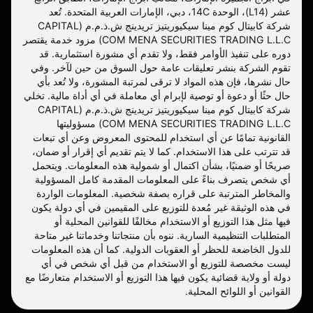
عشر (L14)، الوحدة 14C، دبي، الإمارات العربية المتحدة. تُعد
شركة كابيتال كوم مينا سيكيوريتيز تريدينج ش.ذ.م.م (CAPITAL
COM MENA SECURITIES TRADING L.L.C) مزود خدمة يقتصر
دوره على تنفيذ الأوامر فقط، ولا تقدم أي مشورة استثمارية. قد
تقوم الشركة بنشر تعليقات عامة حول السوق من حين لآخر. وفي
حال نشرها، فإن هذه المواد لا ترقى لمرتبة المشورة، ولا تُعد بأي
حال حثًا أو دعوة أو توصية لإبرام أي معاملة في أي أداة مالية. تخلي
شركة كابيتال كوم مينا سيكيوريتيز تريدينج ش.ذ.م.م (CAPITAL
COM MENA SECURITIES TRADING L.L.C) مسؤوليتها
القانونية تمامًا عن أي استخدام للمحتوى المعروض وعن أي تبعات
قد تترتب على هذا الاستخدام. كما لا يتم تقديم أي إقرار أو ضمان،
صريحًا أو ضمنيًا، بشأن اكتمال أو شمولية هذه المعلومات. ويتحمل
أي شخص يتصرف بناءً على المعلومات المقدمة كامل المسؤولية
والمخاطر المترتبة على قراره بصفة شخصية. المعلومات الواردة
في هذه الوثيقة غير مُعدة للتوزيع على المقيمين في أي دولة يكون
فيها مثل هذا التوزيع أو الاستخدام مخالفًا للقوانين المحلية أو
المتطلبات التنظيمية السارية. ننوه بأن منتجاتنا وخدماتنا غير متاحة
للدول الخاضعة للحظر أو العقوبات الدولية. كما أن هذه المعلومات
ليست مخصصة للتوزيع أو الاستخدام من قبل أي شخص في أي
دولة أو ولاية قضائية يكون فيها هذا التوزيع أو الاستخدام متعارضًا مع
القوانين أو اللوائح المحلية.