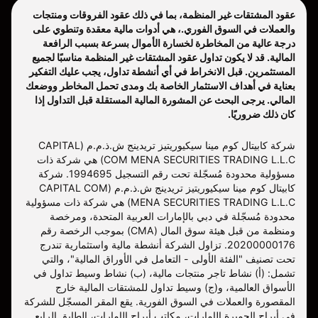
عقود المشتقات غير المنظمة، بما في ذلك عقود الفروقات ومنتجات
والعملات في السوق الفوري.، هي أدوات مالية معقدة وتنطوي على
درجة عالية من المخاطرة لخسارة الأموال بسرعة بسبب الرافعة
المالية. قد لا يكون تداول عقود المشتقات غير المنظمة مناسبًا لجميع
المستثمرين. قبل الانخراط في أي أنشطة تداول، يجب عليك التفكير
بعناية في أهداف الاستثمار الخاصة بك ومدى تحمل المخاطر ووضعك
المالي. يرجى البحث عن المشورة المالية المستقلة قبل التداول إذا
كان ذلك ضروريًا.
شركة كابيتال كوم مينا سيكيوريتيز تريدينج ش.ذ.م.م (CAPITAL
COM MENA SECURITIES TRADING L.L.C) هي شركة ذات
مسؤولية محدودة مُسجّلة تحت رقم التسجيل 1994695. شركة
كابيتال كوم مينا سيكيوريتيز تريدينج ش.ذ.م.م (CAPITAL COM
MENA SECURITIES TRADING L.L.C) هي شركة ذات مسؤولية
محدودة مُسجّلة في دبي بالإمارات العربية المتحدة، ومرخصة
ومنظمة من قبل هيئة سوق المال (CMA) بموجب الرخصة رقم
20200000176. تزاول الشركة أنشطة مالية واستثمارية تندرج
تحت تصنيف "الفئة الأولى - التعامل في الأوراق المالية"، والتي
تشمل: (أ) نشاط تاجر منتجات مالية، (ب) نشاط وسيط تداول في
الأسواق العالمية، و(ج) وسيط تداول للمشتقات المالية خارج
المقصورة والعملات في السوق الفورية. يقع المقر المسجّل للشركة
في أبراج الجميرة الإمارات، مكاتب أبراج الإمارات، الطابق الرابع