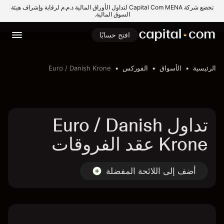
تخضع شركة Capital Com MENA لتداول الأوراق المالية ذ.م.م لرقابة وإشراف هيئة
السوق المالية.
افتح حسابًا
الرئيسية
الأسواق
الفوركس
Euro / Danish Krone
تداول Euro / Danish
Krone عقد الفروقات
أضف إلى اللائحة المفضلة