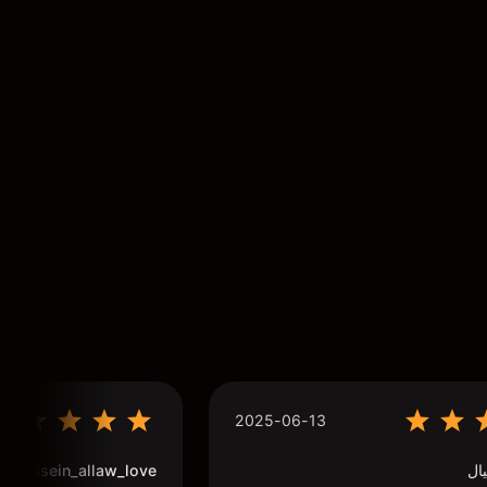
2025-06-13
ال
houssein_allaw_love