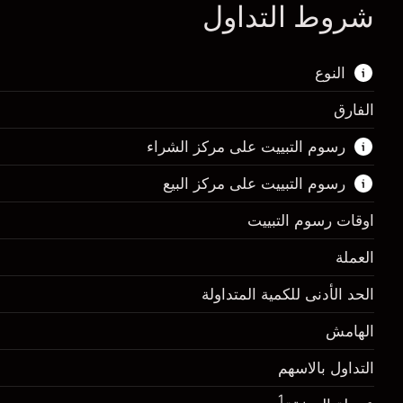
شروط التداول
النوع
الفارق
هذا السوق المالي متاح للتداول من خلال عقود
رسوم التبييت على مركز الشراء
الفروقات.
رسوم التبييت على مركز البيع
اعرف المزيد عن:
عقود الفروقات
اوقات رسوم التبييت
العملة
الهامش. استثمارك
$1,000.00
الحد الأدنى للكمية المتداولة
-0.01096
الهامش. استثمارك
$1,000.00
رسم المبيت
الهامش
%
-0.01096
(-$21.92)
رسم المبيت
التداول بالاسهم
%
حجم التداول مع الرافعة المالية ~ $
$200,000.00
(-$21.92)
المال من الرافعة المالية ~
$199,000.00
1