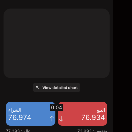
The chart shows the Oil - Crude price data
over the last 1 day, with a current price of
76.974, a high of 77.293, and a low of
73.993.
View detailed chart
0.04
البيع
الشراء
76.974
76.934
منخفض
:
73.993
عالي
:
77.293