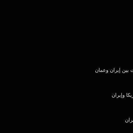
يكا وإيران
يران