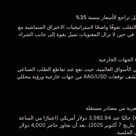
راجع الأسعار بنسبة 35%
تقلب تفوقًا واضحًا لاستراتيجيات الاختراق المتماشية مع
، في حين لا تزال المعنويات تميل بقوة إلى جانب الشراء.
 الجهات الخارجية
في الأسواق العالمية، حيث تقع عند تقاطع الطلب الصناعي
والاهتمام المضاربي. استكشف توقعات XAG/USD من جهات خارجية ورؤية محللي
رية من مصادر مستقلة
يتداول الذهب (XAU/USD) حاليًا عند 3,982.94 دولار أمريكي (اعتبارًا من الساعة
6:12 مساءً بتوقيت UTC، بتاريخ 7 أكتوبر 2025)، بعد أن تجاوز حاجز 4,000 دولار
ل الجلسة.