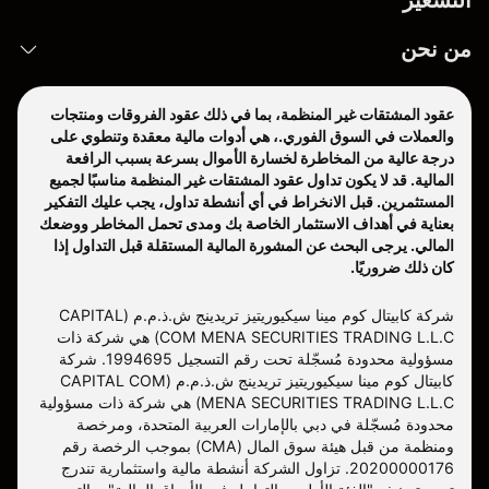
التسعير
من نحن
عقود المشتقات غير المنظمة، بما في ذلك عقود الفروقات ومنتجات
والعملات في السوق الفوري.، هي أدوات مالية معقدة وتنطوي على
درجة عالية من المخاطرة لخسارة الأموال بسرعة بسبب الرافعة
المالية. قد لا يكون تداول عقود المشتقات غير المنظمة مناسبًا لجميع
المستثمرين. قبل الانخراط في أي أنشطة تداول، يجب عليك التفكير
بعناية في أهداف الاستثمار الخاصة بك ومدى تحمل المخاطر ووضعك
المالي. يرجى البحث عن المشورة المالية المستقلة قبل التداول إذا
كان ذلك ضروريًا.
شركة كابيتال كوم مينا سيكيوريتيز تريدينج ش.ذ.م.م (CAPITAL
COM MENA SECURITIES TRADING L.L.C) هي شركة ذات
مسؤولية محدودة مُسجّلة تحت رقم التسجيل 1994695. شركة
كابيتال كوم مينا سيكيوريتيز تريدينج ش.ذ.م.م (CAPITAL COM
MENA SECURITIES TRADING L.L.C) هي شركة ذات مسؤولية
محدودة مُسجّلة في دبي بالإمارات العربية المتحدة، ومرخصة
ومنظمة من قبل هيئة سوق المال (CMA) بموجب الرخصة رقم
20200000176. تزاول الشركة أنشطة مالية واستثمارية تندرج