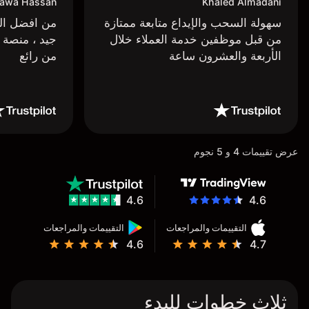
awa Hassan
Khaled Almadani
سهولة السحب والإيداع متابعة ممتازة
من افضل البر
من قبل موظفين خدمة العملاء خلال
جيد ، منصة 
الأربعة والعشرون ساعة
من رائع
عرض تقييمات 4 و 5 نجوم
4.6
4.6
التقييمات والمراجعات
التقييمات والمراجعات
4.6
4.7
ثلاث خطوات للبدء