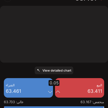
The chart shows the Silver price data over the last 1
day, with a current price of 63.461, a high of 63.733,
and a low of 63.167.
View detailed chart
0.05
البيع
الشراء
63.461
63.411
منخفض
:
63.167
عالي
:
63.733