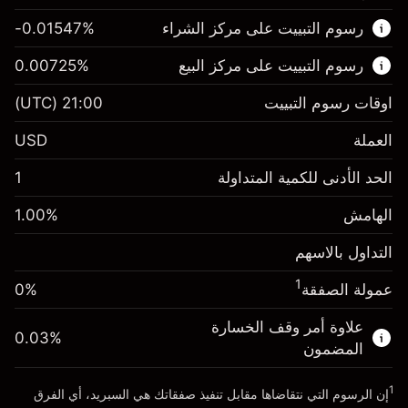
هذا السوق المالي متاح للتداول من خلال عقود
رسوم التبييت على مركز الشراء
%
-0.01547
الفروقات.
رسوم التبييت على مركز البيع
%
0.00725
اعرف المزيد عن:
عقود الفروقات
اوقات رسوم التبييت
21:00
(UTC)
العملة
USD
الهامش. استثمارك
$1,000.00
الحد الأدنى للكمية المتداولة
1
-0.015469
الهامش. استثمارك
$1,000.00
رسم المبيت
%
الهامش
%
1.00
0.007249
(-$15.47)
رسم المبيت
%
التداول بالاسهم
حجم التداول مع الرافعة المالية ~ $
$100,000.00
($7.25)
المال من الرافعة المالية ~
$99,000.00
1
عمولة الصفقة
0%
حجم التداول مع الرافعة المالية ~ $
$100,000.00
المال من الرافعة المالية ~
$99,000.00
علاوة أمر وقف الخسارة
0.03
%
الذهاب إلى المنصة
المضمون
الذهاب إلى المنصة
1
إن الرسوم التي نتقاضاها مقابل تنفيذ صفقاتك هي السبريد، أي الفرق