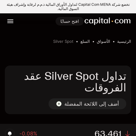
تخضع شركة Capital Com MENA لتداول الأوراق المالية ذ.م.م لرقابة وإشراف هيئة
السوق المالية.
افتح حسابًا
الرئيسية
الأسواق
السلع
Silver Spot
تداول Silver Spot عقد
الفروقات
أضف إلى اللائحة المفضلة
63.461
-0.08%