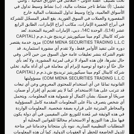
تحت تصنيف "الفئة الأولى - التعامل في الأوراق المالية"، والتي
تشمل: (أ) نشاط تاجر منتجات مالية، (ب) نشاط وسيط تداول في
الأسواق العالمية، و(ج) وسيط تداول للمشتقات المالية خارج
المقصورة والعملات في السوق الفورية. يقع المقر المسجّل للشركة
في أبراج الجميرة الإمارات، مكاتب أبراج الإمارات، الطابق الرابع
عشر (L14)، الوحدة 14C، دبي، الإمارات العربية المتحدة. تُعد
شركة كابيتال كوم مينا سيكيوريتيز تريدينج ش.ذ.م.م (CAPITAL
COM MENA SECURITIES TRADING L.L.C) مزود خدمة يقتصر
دوره على تنفيذ الأوامر فقط، ولا تقدم أي مشورة استثمارية. قد
تقوم الشركة بنشر تعليقات عامة حول السوق من حين لآخر. وفي
حال نشرها، فإن هذه المواد لا ترقى لمرتبة المشورة، ولا تُعد بأي
حال حثًا أو دعوة أو توصية لإبرام أي معاملة في أي أداة مالية. تخلي
شركة كابيتال كوم مينا سيكيوريتيز تريدينج ش.ذ.م.م (CAPITAL
COM MENA SECURITIES TRADING L.L.C) مسؤوليتها
القانونية تمامًا عن أي استخدام للمحتوى المعروض وعن أي تبعات
قد تترتب على هذا الاستخدام. كما لا يتم تقديم أي إقرار أو ضمان،
صريحًا أو ضمنيًا، بشأن اكتمال أو شمولية هذه المعلومات. ويتحمل
أي شخص يتصرف بناءً على المعلومات المقدمة كامل المسؤولية
والمخاطر المترتبة على قراره بصفة شخصية. المعلومات الواردة
في هذه الوثيقة غير مُعدة للتوزيع على المقيمين في أي دولة يكون
فيها مثل هذا التوزيع أو الاستخدام مخالفًا للقوانين المحلية أو
المتطلبات التنظيمية السارية. ننوه بأن منتجاتنا وخدماتنا غير متاحة
للدول الخاضعة للحظر أو العقوبات الدولية. كما أن هذه المعلومات