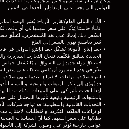
يمكن أن يتأثر سعر سهم فايزر بمجموعة من الأحداث الأس
العوامل التي يجب على المتداولين أخذها في الاعتبار.
الأداء المالي العام/تقارير الأرباح
: يُعتبر الوضع الما
عاملًا حاسمًا يُؤثّر على سعر سهمها في أي وقت. فكلّما
انعكس ذلك إيجابًا على ثقة المُستثمرين، ليُحلّق سعر ال
يُنذر بعاصفةٍ تهوي بالسعر إلى القاع.
خط إنتاج الأدوية
: يُشكّل خط الإنتاج الدوائي في ف
الجديدة لتدقيق مُكثّف. فنجاح التجارب السريرية وا
لانطلاق دواء جديد إلى الأسواق، ممّا يُشعل حماس ا
تعثّر في هذه المسيرة أن يُلقي بظلاله على سعر ال
انتهاء صلاحية براءات الاختراع
: عندما تنتهي صلاحية ب
قد يُؤدّي إلى تآكل المبيعات والربحية. وبالنسبة لل
لهذا الحدث تأثير كبير على المبيعات، لذلك من المهم ا
بالمنتجات الرئيسية وكيفية تأثيرها المحتمل على
التحديات القانونية والتنظيمية
: قد تواجه شركات الأدوي
أو نزاعات الملكية الفكرية أو مُتطلّبات الامتثال. هذه 
بظلالها على سعر السهم. كما أنّ السياسات الصحية ال
عوامل خارجية تُؤثّر على وصول الشركة إلى الأسواق 