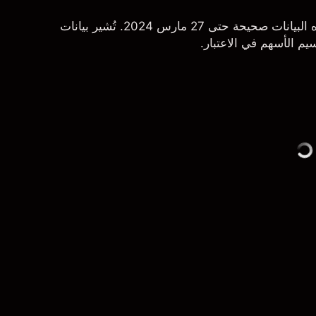
*بيانات سعر سهم فايزر مأخوذة من Macrotrends. هذه البيانات صحيحة حتى 27 مارس 2024. تُشير بيانات
سيم الأسهم في الاعتبار.