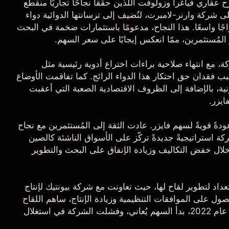
عقاري فياغرا وزولوفت اللذين حقّقا نجاحًا تجاريًا منقطع
ى شركة وارنر-لامبرت، لتُضيف إلى ترسانتها الدوائية دواء
واجًا واسعًا. هذا النجاح، مدعومًا باستثمارات ضخمة في البحث
 المُستثمرين، ممّا انعكس إيجابًا على سعر السهم.
ة، مع انتهاء صلاحية براءات اختراع أدوية رئيسية مثل
بسبب فقدان حق احتكار هذا الدواء الرائج. كما تفاقمت الأوضاع
ية، بالإضافة إلى الظروف الاقتصادية الصعبة التي أعقبت
ةً قويةً لسهم فايزر. عادت الثقة إلى المُستثمرين مع نجاح
يلجانز. اتّبعت الشركة استراتيجيةً جديدةً تركّز على الأسواق الناشئة كالصين
خلال خفض التكاليف وزيادة الإنفاق على البحث والتطوير
بيونتيك
لإنتاج
صول على الموافقات التنظيمية وزيادة الإنتاج، ساهم اللقاح
. لكن مع انحسار الطلب في عام 2022، بدأ السهم يُعاني، وفشلت الشركة في استغلال