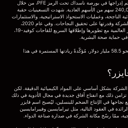
في عام 1942، دخلت فايزر عالم البورصة رسميًا، حيث تم إدراجها في بورصة ناسداك تحت الرمز PFE، من خلال
طرح عام أولي بقيمة 5.9 مليون دولار، شمل إصدار 240,000 سهم من الأسهم العادية. شهدت التسعينيات حقبة
ية الناجحة، وعمليات الاستحواذ الاستراتيجية، والاستثمارات
الضخمة في البحث والتطوير، ثقة المُستثمرين في قوّة الشركة وقدرتها على تحقيق النجاحات. وفي عام 2020،
سطع نجم فايزر في سماء العالم وتصدّرت عناوين الأخبار العالمية مع تطويرها وإطلاقها السريع للقاحات كوفيد-19،
 في حماية صحة البشرية.
في السنة المالية 2023، حقّقت الشركة إيراداتٍ تُقدّر بنحو 58.5 مليار دولار، مُؤكّدةً ريادتها المستمرة في هذا
يزر؟
الشركة بشكل أساسي على المواد الكيميائية الدقيقة. لكن
 تزامن ذلك مع انفتاح آفاق جديدة في مجال الأدوية في ذلك
 نجاحها في الإنتاج الضخم للبنسلين، ليُصبح اسم فايزر
 الرائدة في العقود التالية، مثل تيرامايسين وفيبرامايسين
ية، ممّا رسّخ مكانة الشركة في صدارة صناعة الدواء.