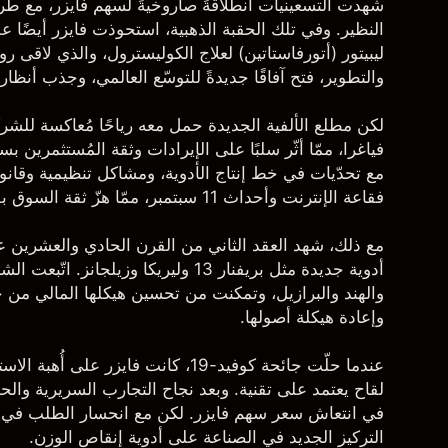
شهدت التسعينيات انطلاقةً صاروخيةً لسهم فايزر، مع طرح 
النظير. وفي تلك الحقبة الذهبية، استحوذت فايزر أيضًا عل
ليبيتور (أتورفاستاتين) لعلاج الكوليسترول، والذي لاقى ر
والتطوير، فتح آفاقًا جديدةً للتوسّع العالمي، وجذب أنظار
لكن مطلع الألفية الجديدة حمل معه رياحًا مُعاكسة للشرك
فياغرا، ممّا أثّر سلبًا على الإيرادات وثقة المُستثمرين 
مع تحدّيات في خط إنتاج الأدوية، ومشاكل تنظيمية وقانون
فقاعة الإنترنت وأحداث 11 سبتمبر، ممّا هزّ ثقة السوق بفايزر.
مع ذلك، شهد العقد الثاني من القرن الحادي والعشرين عود
أدوية جديدة مثل بريفنار 13 وليريكا وز
والهند والبرازيل، وتمكنت من تحسين هيكلها المالي من 
وإعادة هيكلة أصولها.
عندما حلّت جائحة كوفيد-19، كانت فايزر على أُهبة الاستعداد لتطوير لقاح لها، حيث تعاونت مع شركة
لقاح يعتمد على تقنية. وبعد نجاح التجارب السريرية والح
في انتعاش
سعر سهم فايزر
التركيز الجديد في الصناعة على أدوية إنقاص الوزن.