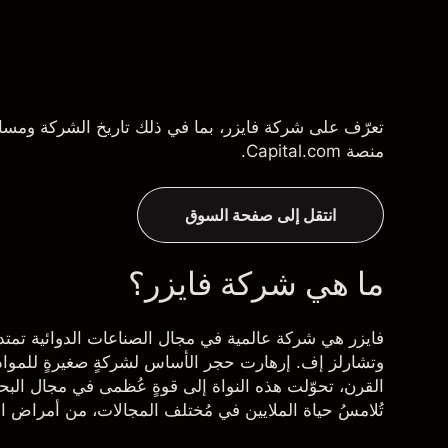
تعرّف على شركة فايزر، بما في ذلك تاريخ الشركة ومسا
منصة Capital.com.
انتقل إلى صفحة السوق
ما هي شركة فايزر؟
وتشارلز إف. إرهارت حجر الأساس لشركةٍ صغيرةٍ للمواد ا
القرن، تحوّلت هذه النواة إلى قوةٍ عُظمى في مجال البحث و
تُلامسُ حياة الملايين في مُختلف المجالات، من أمراض ا