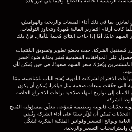
اسية الرئيسية الخاصة بالقطاع. وفيما يلي أبرز هذه
لي لفايزر، بما في ذلك أداء المبيعات والربحية والهوامش،
 كانت أرقام التقارير المالية مُبهرةً وتتجاوز التوقّعات،
سهم عاليًا. أمّا إذا جاءت النتائج مُخيبةً للآمال، فإنّ ذلك
ايزر مُستقبل الشركة، حيث يخضع تطوير وتسويق المُنتجات
لحصول على الموافقات التنظيمية يُعتبر بمثابة ضوء أخضر
لمُستثمرين ويُحرّك سعر السهم صعودًا، في حين يُمكن لأي
سهم.
راءات الاختراع لشركات الأدوية، يُفتح الباب للمُنافسة، ممّا
أدوية التي حقّقت مبيعات ضخمة مثل فياغرا، يُمكن أن يكون
لانتباه إلى تواريخ انتهاء صلاحية براءات الاختراع الخاصة
 حظوظ الشركة.
ة تحدّيات قانونية وتنظيمية مُتنوّعة، تتعلّق بمسؤولية المُنتج
التحدّيات يُمكن أن تُؤثّر سلبًا على أداء الشركة وتُلقي
عامة ولوائح التسعير وقوانين الملكية الفكرية تُشكّل
واستراتيجيات التسعير والربحية.