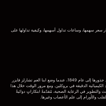
ر سعر سهمها، وساعات تداول أسهمها، وكيفية تداولها على
فايزر هي شركة عالمية في مجال الصناعات الدوائية تمتد جذورها إلى عام 1849، عندما وضع ابنا العم تشارلز فايزر
لكيميائية الدقيقة في بروكلين. ومع مرور الوقت خلال هذا
التطوير في الرعاية الصحية، مُقدّمةً ابتكاراتٍ دوائيةً
لقلب والأورام إلى علم الأعصاب وغيرها.