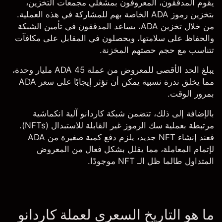
يقوم المدققون، المعروفون بمشغلي مجمعات التخزين،
بتخزين رموز ADA الخاصة بهم للمشاركة في هذه العملية.
من خلال تخزين
ADA
، يساعد المدققون في تأمين الشبكة
والحفاظ على سلامتها، ويحصلون في المقابل على مكافآت
تتناسب مع حجم حصتهم المخزنة.
يبلغ الحد الأقصى للمعروض من عملة ADA 45 مليار وحدة،
مما يخلق ندرة نسبية يمكن أن تؤثر إيجابًا على سعر ADA
بمرور الوقت.
بالإضافة إلى ذلك، تتضمن شبكة كاردانو آلية انكماشية
مرتبطة بعملية سك الرموز غير القابلة للاستبدال (NFTs).
فعند إنشاء NFT جديد، يلزم دفع كمية صغيرة من ADA
لإتمام المعاملة، مما يقلل بشكل فعال من المعروض
المتداول طالما ظل الـ NFT موجودًا.
ما هو التاريخ السعري لعملة كاردانو