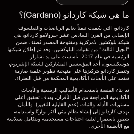
ما هي شبكة كاردانو (Cardano)؟
كاردانو، التي سُميت تيمناً بعالم الرياضيات والفيلسوف
الإيطالي من القرن السادس عشر جيرولامو كاردانو
،
هي
شبكة بلوكشين لامركزية ومفتوحة المصدر تُصنف ضمن
"الجيل الثالث" من تقنيات البلوكشين، وقد تم إطلاق شبكتها
الرئيسية في عام 2017. تأسست على يد تشارلز
هوسكينسون، أحد المؤسسين المشاركين لشبكة الإيثيريوم،
وتتميز كاردانو بتركيزها على منهجية تطوير علمية صارمة
تعتمد على الأبحاث الأكاديمية المحكمة من قبل النظراء.
تم بناء المنصة باستخدام الأساليب الرسمية والأبحاث
الأكاديمية المراجعة من قبل الأقران، بهدف تحقيق أعلى
مستويات الأداء، والثبات (عدم القابلية للتغيير)، والأمان.
تهدف كاردانو إلى إنشاء نظام بيئي أكثر توازنًا واستدامة،
يتطور باستمرار لتلبية احتياجات مستخدميه ويتكامل بسلاسة
مع الأنظمة الأخرى.