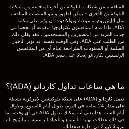
المنافسة من شبكات البلوكتشين أخرى
المنافسة من شبكات
البلوكشين الأخرى – يمكن لظهور ونمو المنصات المنافسة
مثل
الإيثيريوم
، و
سولانا
، و
بولكادوت
أن يؤثر على مكانة
ADA. فإذا قدم المنافسون تكنولوجيا متفوقة أو نجحوا في
جذب المزيد من المطورين والمستخدمين، فقد يقلل ذلك
من الطلب على ADA. وفي الوقت نفسه، قد تؤثر الأخبار
السلبية أو المعنويات المتراجعة تجاه أي من المنافسين
الرئيسيين لكاردانو إيجابًا على سعر ADA.
ما هي ساعات تداول كاردانو (ADA)؟
تعمل كاردانو (ADA) على شبكة بلوكتشين لامركزية نشطة
على مدار 24 ساعة في اليوم، طوال أيام الأسبوع، وطوال
أيام السنة. هذا يعني أنه يمكنك تداول ADA في أي وقت، بما
في ذلك عطلات نهاية الأسبوع والأعياد الرسمية، مما يُتيح لك
مرونةً كبيرةً في إدارة صفقاتك.