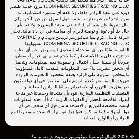
COM MENA SECURITIES TRADING L.L.C) مزود خدمة يقتصر
دوره على تنفيذ الأوامر فقط، ولا تقدم أي مشورة استثمارية. قد
تقوم الشركة بنشر تعليقات عامة حول السوق من حين لآخر. وفي
حال نشرها، فإن هذه المواد لا ترقى لمرتبة المشورة، ولا تُعد بأي
حال حثًا أو دعوة أو توصية لإبرام أي معاملة في أي أداة مالية. تخلي
شركة كابيتال كوم مينا سيكيوريتيز تريدينج ش.ذ.م.م (CAPITAL
COM MENA SECURITIES TRADING L.L.C) مسؤوليتها
القانونية تمامًا عن أي استخدام للمحتوى المعروض وعن أي تبعات
قد تترتب على هذا الاستخدام. كما لا يتم تقديم أي إقرار أو ضمان،
صريحًا أو ضمنيًا، بشأن اكتمال أو شمولية هذه المعلومات. ويتحمل
أي شخص يتصرف بناءً على المعلومات المقدمة كامل المسؤولية
والمخاطر المترتبة على قراره بصفة شخصية. المعلومات الواردة
في هذه الوثيقة غير مُعدة للتوزيع على المقيمين في أي دولة يكون
فيها مثل هذا التوزيع أو الاستخدام مخالفًا للقوانين المحلية أو
المتطلبات التنظيمية السارية. ننوه بأن منتجاتنا وخدماتنا غير متاحة
للدول الخاضعة للحظر أو العقوبات الدولية. كما أن هذه المعلومات
ليست مخصصة للتوزيع أو الاستخدام من قبل أي شخص في أي
دولة أو ولاية قضائية يكون فيها هذا التوزيع أو الاستخدام متعارضًا مع
القوانين أو اللوائح المحلية.
©
2026
كابيتال كوم مينا سيكيوريتيز تريدينج ش. ذ. م. م*