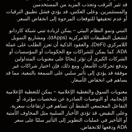
قد تثير الترقب وتجذب المزيد من المستخدمين
والمستثمرين. وعلى العكس، قد يؤدي فشل تطبيق الترقيات
أو عدم تحقيقها للتوقعات المرجوة إلى انخفاض السعر.
التبني ونمو النظام البيئي
– يمكن لزيادة تبني شبكة كاردانو
لتشغيل التطبيقات اللامركزية (dApps)، ومشاريع التمويل
اللامركزي (DeFi)، والعقود الذكية أن تعزز الطلب على عملة
ADA. كما يمكن للشراكات مع الحكومات أو المؤسسات أو
الشركات الكبرى أن تؤثر إيجابًا على معنويات المتداولين
وتدفع تحركات الأسعار. ومع ذلك، فإن اختيار شراكات غير
موفقة قد يؤدي إلى تأثير سلبي على السمعة بالتبعية، مما قد
يساهم في انخفاض الأسعار.
معنويات السوق والتغطية الإعلامية
– يمكن للتغطية الإعلامية
الإيجابية، أو التوصيات الصادرة عن شخصيات مؤثرة، أو
التفاعل المجتمعي النشط أن تساهم في ارتفاعات سعرية.
وعلى النقيض، قد تؤدي الأخبار السلبية مثل المخاوف الأمنية
أو التأخير في عمليات التطوير إلى التأثير سلبًا على سعر
ADA ودفعها للانخفاض.