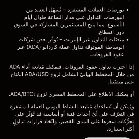
بورصات العملات المشفرة
– تُسهّل العديد من
البورصات التداول على مدار الساعة طوال أيام
الأسبوع، مما يتيح للمستثمرين المشاركة في السوق
دون انقطاع.
منصّات التداول عبر الإنترنت
– تُوفّر بعض شركات
الوساطة الموثوقة تداول عملة كاردانو (ADA) عبر
عقود الفروقات.
إذا اخترت تداول عقود الفروقات، فيمكنك مُتابعة أداء ADA
من خلال
المخطط البيانيّ الشامل لزوج ADA/USD
المُتاح
على منصّتنا.
أو يمكنك الاطلاع على
المخطط السعري لزوج ADA/BTCt
.
ويُمكن أن تُساعدك مُتابعة النشاط اليومي للعملة المشفرة
في التعرّف على أيّ أحداث فنية أو أساسية قد تُؤثّر على
تحرُّكات سعرها على المدى القصير، واتّخاذ قرارات تداولٍ
أكثر استنارة.