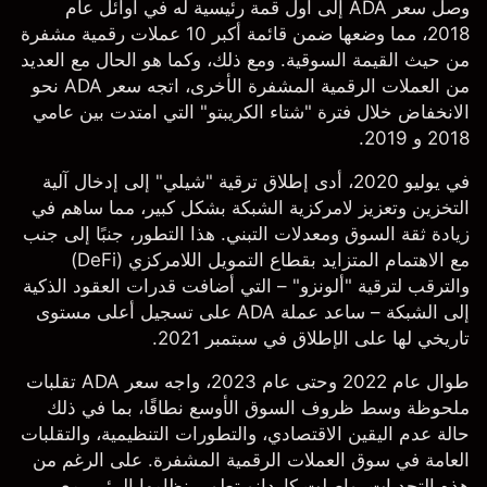
وصل سعر ADA إلى أول قمة رئيسية له في أوائل عام
2018، مما وضعها ضمن قائمة أكبر 10 عملات رقمية مشفرة
من حيث القيمة السوقية. ومع ذلك، وكما هو الحال مع العديد
من العملات الرقمية المشفرة الأخرى، اتجه سعر ADA نحو
الانخفاض خلال فترة "شتاء الكريبتو" التي امتدت بين عامي
2018 و 2019.
في يوليو 2020، أدى إطلاق ترقية "شيلي" إلى إدخال آلية
التخزين وتعزيز لامركزية الشبكة بشكل كبير، مما ساهم في
زيادة ثقة السوق ومعدلات التبني. هذا التطور، جنبًا إلى جنب
مع الاهتمام المتزايد بقطاع التمويل اللامركزي (DeFi)
والترقب لترقية "ألونزو" – التي أضافت قدرات العقود الذكية
إلى الشبكة – ساعد عملة ADA على تسجيل أعلى مستوى
تاريخي لها على الإطلاق في سبتمبر 2021.
طوال عام 2022 وحتى عام 2023، واجه سعر ADA تقلبات
ملحوظة وسط ظروف السوق الأوسع نطاقًا، بما في ذلك
حالة عدم اليقين الاقتصادي، والتطورات التنظيمية، والتقلبات
العامة في سوق العملات الرقمية المشفرة. على الرغم من
هذه التحديات، واصلت كاردانو تطوير نظامها البيئي، مع