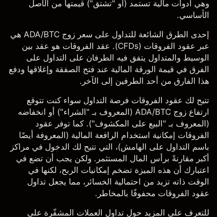
وهي أدوات مالية تستمد (أو "تشتق") قيمتها من الأصل
الأساسي.
إحدى الطرق الشائعة للتداول على سعر زوج ADA/BTC هي
عبر
عقود الفروقات (CFDs)
. عقد الفروقات هو عقد بين
الوسيط والمتداول يتفق فيه الطرفان على التداول على
الفرق في قيمة الورقة المالية عند فتح الصفقة وإغلاقها ودفع
هذا الفارق من أحد الطرفين إلى الآخر.
تتيح لك
عقود الفروقات
فرصة التداول سواء كنت تتوقع
ارتفاع زوج ADA/BTC (المعروف بـ "الشراء") أو انخفاضه
(المعروف بـ "البيع على المكشوف"). كما توفر عقود
الفروقات إمكانية استخدام الرافعة المالية (المعروفة أيضًا
باسم
التداول على الهامش
)، التي تتيح لك الدخول في مراكز
أكبر مقارنةً برأس المال المستثمر. ولكن يجب أن تضع في
اعتبارك أن هذه الميزة تضخم إمكانيات الربح، لكنها في
الوقت ذاته تزيد من احتمالية الخسائر، مما يجعل تداول
عقود الفروقات محفوفًا بالمخاطر.
للتعرف على المزيد حول تداول
العملات المشفّرة
على