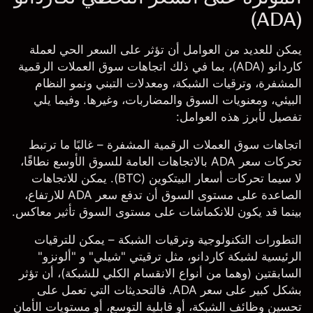
(ADA)
يمكن للعديد من العوامل أن تؤثر على السعر الحي لعملة
كاردانو (ADA)، بما في ذلك اتجاهات سوق العملات الرقمية
المشفرة، وترقيات الشبكة، ومعدلات التبني ونمو النظام
البيئي، ومعنويات السوق والمضاربات، وغيرها. وفيما يلي
تفصيل لأبرز هذه العوامل:
اتجاهات سوق العملات الرقمية المشفرة
– غالبًا ما ترتبط
تحركات سعر ADA بالاتجاهات العامة للسوق الأوسع نطاقًا،
لا سيما تحركات أسعار
البيتكوين (BTC)
. يمكن للاتجاهات
الصاعدة على مستوى السوق أن تدفع سعر ADA للارتفاع،
بينما قد يكون للانكماشات على مستوى السوق تأثير معاكس.
التطورات التكنولوجية وترقيات الشبكة
– يمكن للترقيات
الرئيسية لشبكة كاردانو، مثل ترقيتي "شيلي" و "ألونزو"
السابقتين (وهما من أنواع الانقسام الكلي للشبكة)، أن تؤثر
بشكل كبير على سعر ADA. فالتحديثات التي تعمل على
تحسين وظائف الشبكة، أو قابلية التوسع، أو مستويات الأمان