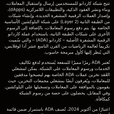
تتيح شبكة كاردانو للمستخدمين إرسال واستقبال المعاملات،
وبناء ونشر العقود الذكية، والتطبيقات اللامركزية (dApps)،
وإصدار العملات الرقمية المشفرة الجديدة، وإنشاء شبكات
من الطبقة الثانية (Layer 2) على شبكة البلوكشين الأساسية
الخاصة بها. يتم دفع رسوم المعاملات، بالإضافة إلى الرسوم
الأخرى على شبكات الطبقة الثانية، باستخدام عملة كاردانو
الرقمية المشفرة الأصلية –
كاردانو (ADA)
– والتي سُميت
تكريماً لعالمة الرياضيات من القرن التاسع عشر آدا لوفلايس،
التي يُنظر إليها كأول مبرمجة حاسوب.
تُعتبر ADA رمزًا مميزًا للمنفعة يُستخدم لدفع تكاليف
الخدمات ورسوم المعاملات على الشبكة. يمكن لمشغلي
العُقد تخزين عملات ADA الخاصة بهم ليصبحوا مدققين
للمعاملات، ويُعرفون أيضًا بمشغلي مجمعات التخزين، حيث
يقومون بالموافقة على المعاملات وتسجيلها على البلوكشين.
وفي المقابل، يحصلون على حصة من رسوم الشبكة
كمكافأة.
اعتبارًا من أكتوبر 2024، تُصنف ADA باستمرار ضمن قائمة