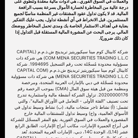
والعملات في السوق الفوري.، هي أدوات مالية معقدة وتنطوي على
درجة عالية من المخاطرة لخسارة الأموال بسرعة بسبب الرافعة
المالية. قد لا يكون تداول عقود المشتقات غير المنظمة مناسبًا لجميع
المستثمرين. قبل الانخراط في أي أنشطة تداول، يجب عليك التفكير
بعناية في أهداف الاستثمار الخاصة بك ومدى تحمل المخاطر ووضعك
المالي. يرجى البحث عن المشورة المالية المستقلة قبل التداول إذا
كان ذلك ضروريًا.
شركة كابيتال كوم مينا سيكيوريتيز تريدينج ش.ذ.م.م (CAPITAL
COM MENA SECURITIES TRADING L.L.C) هي شركة ذات
مسؤولية محدودة مُسجّلة تحت رقم التسجيل 1994695. شركة
كابيتال كوم مينا سيكيوريتيز تريدينج ش.ذ.م.م (CAPITAL COM
MENA SECURITIES TRADING L.L.C) هي شركة ذات مسؤولية
محدودة مُسجّلة في دبي بالإمارات العربية المتحدة، ومرخصة
ومنظمة من قبل هيئة سوق المال (CMA) بموجب الرخصة رقم
20200000176. تزاول الشركة أنشطة مالية واستثمارية تندرج
تحت تصنيف "الفئة الأولى - التعامل في الأوراق المالية"، والتي
تشمل: (أ) نشاط تاجر منتجات مالية، (ب) نشاط وسيط تداول في
الأسواق العالمية، و(ج) وسيط تداول للمشتقات المالية خارج
المقصورة والعملات في السوق الفورية. يقع المقر المسجّل للشركة
في أبراج الجميرة الإمارات، مكاتب أبراج الإمارات، الطابق الرابع
عشر (L14)، الوحدة 14C، دبي، الإمارات العربية المتحدة. تُعد
شركة كابيتال كوم مينا سيكيوريتيز تريدينج ش.ذ.م.م (CAPITAL