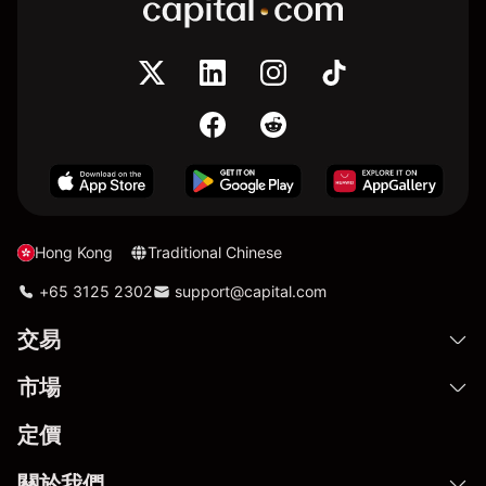
Hong Kong
Traditional Chinese
+65 3125 2302
support@capital.com
交易
市場
定價
關於我們