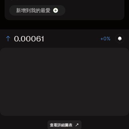
新增到我的最愛
0.00061
+0%
The chart displays the CQT/USD price data over the
last 1 day, with a current rate of 0.00061, a high of
0.0006, and a low of 0.00059.
查看詳細圖表