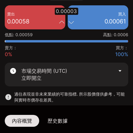
0.00003
賣出
買入
0.00058
0.00061
低點
:
0.00059
高點
:
0.0006
賣方：
買方：
0%
100%
市場交易時間 (UTC)
立即開立
過往表現並非未來業績的可靠指標. 所示股價僅供參考，可能
與實時市價存在差異。
內容概覽
歷史數據