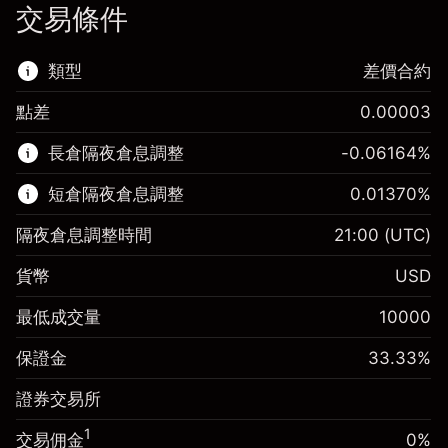
交易條件
類型
差價合約
點差
0.00003
該金融市場可進行差價合約交易。
長倉隔夜倉息調整
-0.06164
%
了解更多：
短倉隔夜倉息調整
0.01370
%
差價合約
隔夜倉息調整時間
21:00
(UTC)
貨幣
USD
保證金。您的投資
$1,000.00
最低成交量
10000
-0.061644
保證金。您的投資
$1,000.00
隔夜倉息
%
保證金
33.33
%
來自頭寸全值的費用
0.013699
(-$1.85)
隔夜倉息
%
證券交易所
使用杠杆的交易規模（大約值）
來自頭寸全值的費用
$3,000.30
($0.41)
來自杠杆的資金 - 美元（大約值）
$2,000.30
1
交易佣金
0%