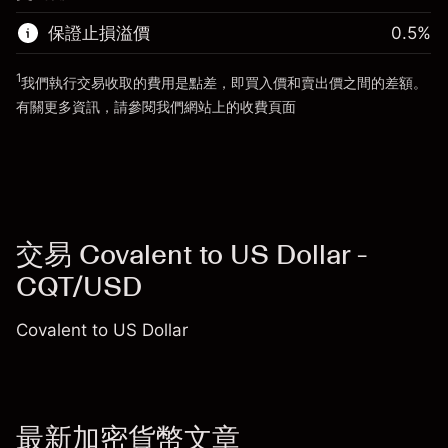
使用杠杆的交易規模（大約值）
$3,000.30
來自杠杆的資金 - 美元（大約值）
$2,000.30
保證止損溢價
0.5
%
前往平台
1
我們執行交易收取的費用是點差，即買入價和賣出價之間的差額。
前往平台
有關更多資訊，請參閱我們網站上的
收費
頁面
「服務費用」
交易 Covalent to US Dollar -
CQT/USD
Covalent to US Dollar
最新加密貨幣文章