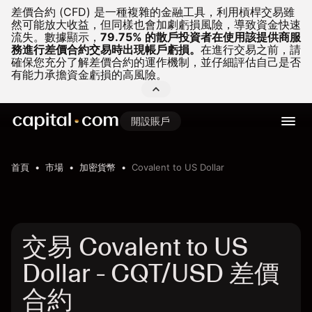
差價合約 (CFD) 是一種複雜的金融工具，利用槓桿交易雖
然可能放大收益，但同樣也會加劇虧損風險，導致資金快速
流失。
數據顯示，
79.75% 的散戶投資者在使用該提供商服
務進行差價合約交易時出現帳戶虧損。
在進行交易之前，請
確保您充分了解差價合約的運作機制，並仔細評估自己是否
有能力承擔資金虧損的高風險。
開設賬戶
首頁
市場
加密貨幣
Covalent to US Dollar
交易 Covalent to US
Dollar - CQT/USD 差價
合約