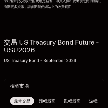
我們執行交易收取的費用是點差，即買入價和賣出價之間的差額。
前往平台
有關更多資訊，請參閱我們網站上的
收費
頁面
「服務費用」
交易 US Treasury Bond Future -
USU2026
US Treasury Bond - September 2026
相關市場
最常交易
漲幅最高
跌幅最高
波幅最大