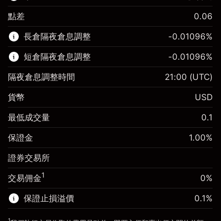
點差
0.06
該金融市場可進行差價合約交易。
長倉隔夜倉息調整
-0.01096
%
了解更多：
短倉隔夜倉息調整
-0.01096
%
差價合約
隔夜倉息調整時間
21:00
(UTC)
貨幣
USD
保證金。您的投資
$1,000.00
最低成交量
0.1
-0.01096
保證金。您的投資
$1,000.00
隔夜倉息
%
保證金
1.00
%
來自頭寸全值的費用
-0.01096
(-$10.96)
隔夜倉息
%
證券交易所
使用杠杆的交易規模（大約值）
來自頭寸全值的費用
$100,000.00
(-$10.96)
來自杠杆的資金 - 美元（大約值）
$99,000.00
1
交易佣金
0%
使用杠杆的交易規模（大約值）
$100,000.00
來自杠杆的資金 - 美元（大約值）
$99,000.00
保證止損溢價
0.1
%
前往平台
1