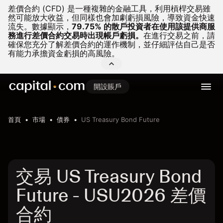
差價合約 (CFD) 是一種複雜的金融工具，利用槓桿交易雖
然可能放大收益，但同樣也會加劇虧損風險，導致資金快速
流失。
數據顯示，
79.75% 的散戶投資者在使用該提供商服
務進行差價合約交易時出現帳戶虧損。
在進行交易之前，請
確保您充分了解差價合約的運作機制，並仔細評估自己是否
有能力承擔資金虧損的高風險。
開設賬戶
首頁
市場
債券
US Treasury Bond Future
交易 US Treasury Bond
Future - USU2026 差價
合約