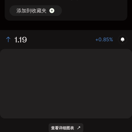
添加到收藏夹
1.19
+0.85%
The chart shows the XPHG stock price data over the
last 1 day, with a current price of 1.19, a high of 1.18,
and a low of 1.17.
查看详细图表