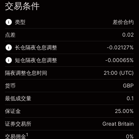
交易条件
类型
差价合约
点差
0.02
该金融市场可进行差价合约交易。
长仓隔夜仓息调整
-0.02127
%
了解更多:
短仓隔夜仓息调整
-0.00065
%
差价合约
隔夜调整仓息时间
21:00
(UTC)
货币
GBP
保证金。您的投资
£1,000.00
最低成交量
0.1
-0.021272
保证金。您的投资
£1,000.00
隔夜仓息
%
保证金
25.00
%
来自头寸全值的费用
-0.000646
(-£0.85)
隔夜仓息
%
证券交易所
Great Britain
使用杠杆的交易规模（大约值）
来自头寸全值的费用
£4,000.00
(-£0.03)
来自杠杆的资金 - 美元（大约值）
£3,000.00
1
交易佣金
0%