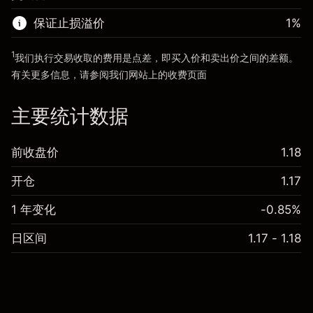
使用杠杆的交易规模（大约值）
£4,000.00
来自杠杆的资金 - 美元（大约值）
£3,000.00
保证止损溢价
1
%
前往平台
1
我们执行交易收取的费用是点差，即买入价和卖出价之间的差额。
前往平台
有关更多信息，请参阅我们网站上的
收费
页面
“服务费用”
主要统计数据
前收盘价
1.18
开仓
1.17
1 年变化
-0.85%
日区间
1.17 - 1.18