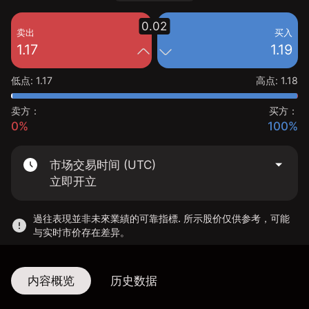
0.02
卖出
买入
1.17
1.19
低点
:
1.17
高点
:
1.18
卖方：
买方：
0%
100%
市场交易时间 (UTC)
立即开立
過往表現並非未來業績的可靠指標. 所示股价仅供参考，可能
与实时市价存在差异。
内容概览
历史数据