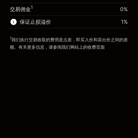
前往平台
1
交易佣金
0%
前往平台
保证止损溢价
1
%
1
我们执行交易收取的费用是点差，即买入价和卖出价之间的差
额。有关更多信息，请参阅我们网站上的
收费
页面
“服务费用”