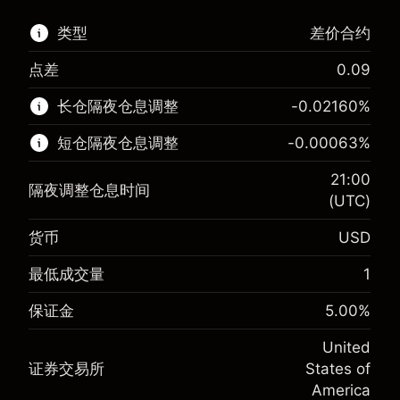
类型
差价合约
点差
0.09
该金融市场可进行差价合约交易。
长仓隔夜仓息调整
-0.02160
%
了解更多:
短仓隔夜仓息调整
-0.00063
%
差价合约
21:00
隔夜调整仓息时间
(UTC)
货币
USD
保证金。您的投资
$1,000.00
-0.021596
最低成交量
1
保证金。您的投资
$1,000.00
隔夜仓息
%
来自头寸全值的费用
-0.000626
(-$4.32)
保证金
5.00
%
隔夜仓息
%
使用杠杆的交易规模（大约值）
来自头寸全值的费用
$20,000.00
(-$0.13)
United
来自杠杆的资金 - 美元（大约值）
$19,000.00
证券交易所
States of
使用杠杆的交易规模（大约值）
$20,000.00
America
来自杠杆的资金 - 美元（大约值）
$19,000.00