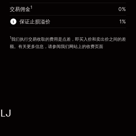
前往平台
1
交易佣金
0%
前往平台
保证止损溢价
1
%
1
我们执行交易收取的费用是点差，即买入价和卖出价之间的差
额。有关更多信息，请参阅我们网站上的
收费
页面
“服务费用”
RLJ