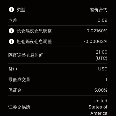
类型
差价合约
点差
0.09
该金融市场可进行差价合约交易。
长仓隔夜仓息调整
-0.02160
%
了解更多:
短仓隔夜仓息调整
-0.00063
%
差价合约
21:00
隔夜调整仓息时间
(UTC)
货币
USD
保证金。您的投资
$1,000.00
-0.021596
最低成交量
1
保证金。您的投资
$1,000.00
隔夜仓息
%
来自头寸全值的费用
-0.000626
(-$4.32)
保证金
5.00
%
隔夜仓息
%
使用杠杆的交易规模（大约值）
来自头寸全值的费用
$20,000.00
(-$0.13)
United
来自杠杆的资金 - 美元（大约值）
$19,000.00
证券交易所
States of
使用杠杆的交易规模（大约值）
$20,000.00
America
来自杠杆的资金 - 美元（大约值）
$19,000.00