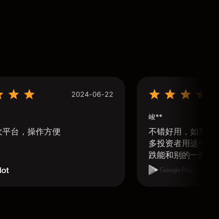
2024-06-22
峻**
欢平台，操作方便
不错好用，如果可
多投资者用这个软
跌能和别的一致那