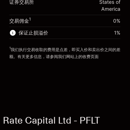
证券交易所
States of
使用杠杆的交易规模（大约值）
$20,000.00
America
来自杠杆的资金 - 美元（大约值）
$19,000.00
前往平台
1
交易佣金
0%
前往平台
保证止损溢价
1
%
1
我们执行交易收取的费用是点差，即买入价和卖出价之间的差
额。有关更多信息，请参阅我们网站上的
收费
页面
“服务费用”
Rate Capital Ltd - PFLT