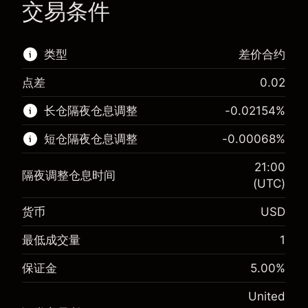
交易条件
类型
差价合约
点差
0.02
该金融市场可进行差价合约交易。
长仓隔夜仓息调整
-0.02154
%
了解更多:
短仓隔夜仓息调整
-0.00068
%
差价合约
21:00
隔夜调整仓息时间
(UTC)
货币
USD
保证金。您的投资
$1,000.00
-0.02154
最低成交量
1
保证金。您的投资
$1,000.00
隔夜仓息
%
来自头寸全值的费用
-0.000682
(-$4.31)
保证金
5.00
%
隔夜仓息
%
使用杠杆的交易规模（大约值）
来自头寸全值的费用
$20,000.00
(-$0.14)
United
来自杠杆的资金 - 美元（大约值）
$19,000.00