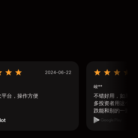
2024-06-22
峻**
欢平台，操作方便
不错好用，如果可
多投资者用这个软
跌能和别的一致那