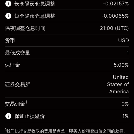
长仓隔夜仓息调整
-0.02157
%
了解更多:
短仓隔夜仓息调整
-0.00065
%
差价合约
隔夜调整仓息时间
21:00
(UTC)
货币
USD
保证金。您的投资
$1,000.00
最低成交量
1
-0.021568
保证金。您的投资
$1,000.00
隔夜仓息
%
保证金
5.00
%
来自头寸全值的费用
-0.000654
(-$4.31)
隔夜仓息
%
United
使用杠杆的交易规模（大约值）
来自头寸全值的费用
$20,000.00
(-$0.13)
证券交易所
States of
来自杠杆的资金 - 美元（大约值）
$19,000.00
America
使用杠杆的交易规模（大约值）
$20,000.00
来自杠杆的资金 - 美元（大约值）
$19,000.00
1
交易佣金
0%
前往平台
保证止损溢价
1
%
前往平台
1
我们执行交易收取的费用是点差，即买入价和卖出价之间的差额。