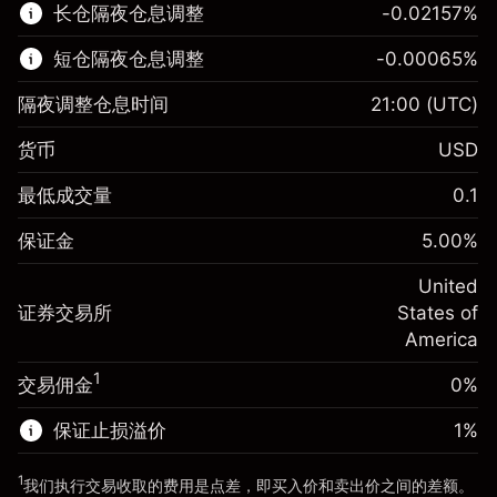
长仓隔夜仓息调整
-0.02157
%
了解更多:
短仓隔夜仓息调整
-0.00065
%
差价合约
隔夜调整仓息时间
21:00
(UTC)
货币
USD
保证金。您的投资
$1,000.00
最低成交量
0.1
-0.021568
保证金。您的投资
$1,000.00
隔夜仓息
%
保证金
5.00
%
来自头寸全值的费用
-0.000654
(-$4.31)
隔夜仓息
%
United
使用杠杆的交易规模（大约值）
来自头寸全值的费用
$20,000.00
(-$0.13)
证券交易所
States of
来自杠杆的资金 - 美元（大约值）
$19,000.00
America
使用杠杆的交易规模（大约值）
$20,000.00
来自杠杆的资金 - 美元（大约值）
$19,000.00
1
交易佣金
0%
前往平台
保证止损溢价
1
%
前往平台
1
我们执行交易收取的费用是点差，即买入价和卖出价之间的差额。