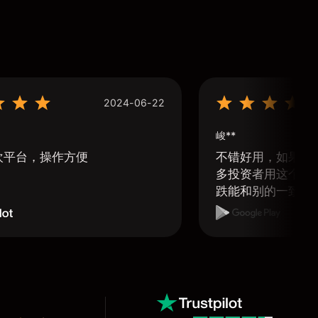
2024-06-22
峻**
欢平台，操作方便
不错好用，如果可
多投资者用这个软
跌能和别的一致那