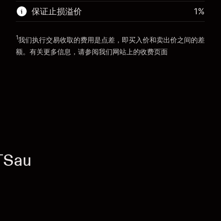
前往平台
保证止损溢价
1
%
前往平台
1
我们执行交易收取的费用是点差，即买入价和卖出价之间的差
额。有关更多信息，请参阅我们网站上的
收费
页面
“服务费用”
TSau