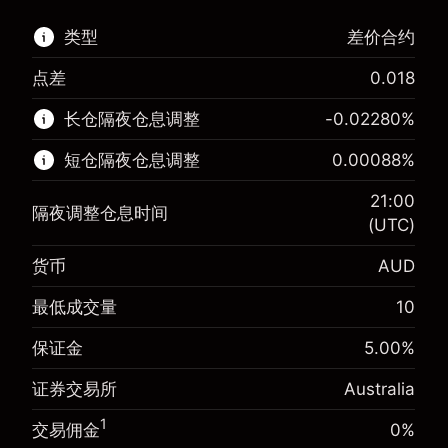
类型
差价合约
点差
0.018
该金融市场可进行差价合约交易。
长仓隔夜仓息调整
-0.02280
%
了解更多:
短仓隔夜仓息调整
0.00088
%
差价合约
21:00
隔夜调整仓息时间
(UTC)
货币
AUD
保证金。您的投资
A$1,000.00
-0.022801
最低成交量
10
保证金。您的投资
A$1,000.00
隔夜仓息
%
来自头寸全值的费用
0.000884
(-A$4.56)
保证金
5.00
%
隔夜仓息
%
使用杠杆的交易规模（大约值）
来自头寸全值的费用
A$20,000.00
(A$0.18)
证券交易所
Australia
来自杠杆的资金 - 美元（大约值）
A$19,000.00
使用杠杆的交易规模（大约值）
A$20,000.00
1
交易佣金
0%
来自杠杆的资金 - 美元（大约值）
A$19,000.00