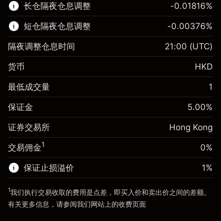
长仓隔夜仓息调整
-0.01816
%
了解更多:
短仓隔夜仓息调整
-0.00376
%
差价合约
隔夜调整仓息时间
21:00
(UTC)
货币
HKD
保证金。您的投资
HK$1,000.00
最低成交量
1
隔夜仓息
-0.018156
%
保证金。您的投资
HK$1,000.00
来自头寸全值的费用
(-HK$3.63)
保证金
5.00
%
隔夜仓息
-0.003762
%
使用杠杆的交易规模（大约值）
HK$20,000.00
来自头寸全值的费用
(-HK$0.75)
证券交易所
Hong Kong
来自杠杆的资金 - 美元（大约值）
使用杠杆的交易规模（大约值）
HK$20,000.00
HK$19,000.00
1
交易佣金
0%
来自杠杆的资金 - 美元（大约值）
HK$19,000.00
保证止损溢价
1
%
前往平台
1
我们执行交易收取的费用是点差，即买入价和卖出价之间的差额。
前往平台
有关更多信息，请参阅我们网站上的
收费
页面
“服务费用”