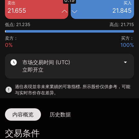
0.19
卖出
买入
21.655
21.845
低点
:
21.235
高点
:
21.715
卖方：
买方：
0%
100%
市场交易时间 (UTC)
立即开立
過往表現並非未來業績的可靠指標. 所示股价仅供参考，可能
与实时市价存在差异。
内容概览
历史数据
交易条件