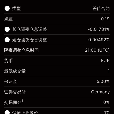
类型
差价合约
点差
0.19
该金融市场可进行差价合约交易。
长仓隔夜仓息调整
-0.01731
%
了解更多:
短仓隔夜仓息调整
-0.00492
%
差价合约
隔夜调整仓息时间
21:00
(UTC)
货币
EUR
保证金。您的投资
€1,000.00
最低成交量
1
-0.017307
保证金。您的投资
€1,000.00
隔夜仓息
%
保证金
5.00
%
来自头寸全值的费用
-0.004915
(-€3.46)
隔夜仓息
%
证券交易所
Germany
使用杠杆的交易规模（大约值）
来自头寸全值的费用
€20,000.00
(-€0.98)
来自杠杆的资金 - 美元（大约值）
€19,000.00
1
交易佣金
0%
使用杠杆的交易规模（大约值）
€20,000.00
来自杠杆的资金 - 美元（大约值）
€19,000.00
保证止损溢价
1
%