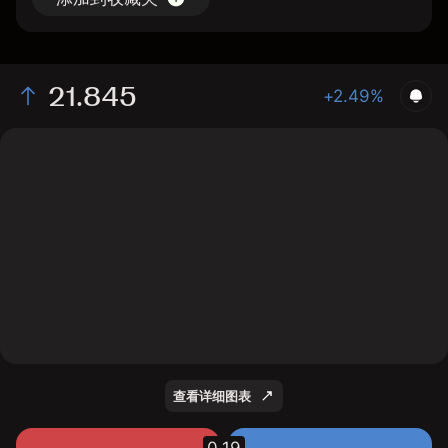
21.845
+2.49%
The chart shows the SANT stock price data over the
last 1 day, with a current price of 21.845, a high of
21.715, and a low of 21.235.
查看详细图表