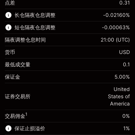
点差
0.31
该金融市场可进行差价合约交易。
长仓隔夜仓息调整
-0.02160
%
了解更多:
短仓隔夜仓息调整
-0.00063
%
差价合约
隔夜调整仓息时间
21:00
(UTC)
货币
USD
保证金。您的投资
$1,000.00
最低成交量
0.1
-0.021596
保证金。您的投资
$1,000.00
隔夜仓息
%
保证金
5.00
%
来自头寸全值的费用
-0.000626
(-$4.32)
隔夜仓息
%
United
使用杠杆的交易规模（大约值）
来自头寸全值的费用
$20,000.00
(-$0.13)
证券交易所
States of
来自杠杆的资金 - 美元（大约值）
$19,000.00
America
使用杠杆的交易规模（大约值）
$20,000.00
来自杠杆的资金 - 美元（大约值）
$19,000.00
1
交易佣金
0%
前往平台
保证止损溢价
1
%
前往平台