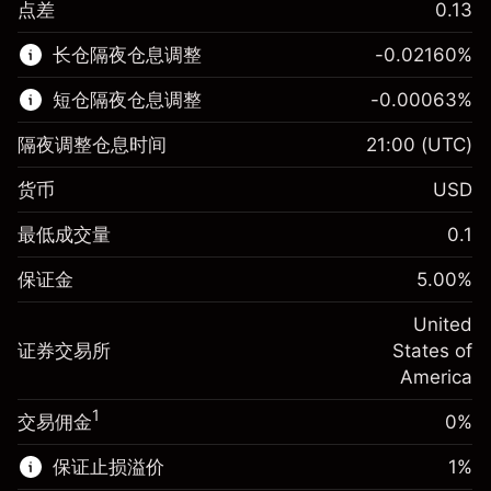
点差
0.13
该金融市场可进行差价合约交易。
长仓隔夜仓息调整
-0.02160
%
了解更多:
短仓隔夜仓息调整
-0.00063
%
差价合约
隔夜调整仓息时间
21:00
(UTC)
货币
USD
保证金。您的投资
$1,000.00
最低成交量
0.1
-0.021596
保证金。您的投资
$1,000.00
隔夜仓息
%
保证金
5.00
%
来自头寸全值的费用
-0.000626
(-$4.32)
隔夜仓息
%
United
使用杠杆的交易规模（大约值）
来自头寸全值的费用
$20,000.00
(-$0.13)
证券交易所
States of
来自杠杆的资金 - 美元（大约值）
$19,000.00
America
使用杠杆的交易规模（大约值）
$20,000.00
来自杠杆的资金 - 美元（大约值）
$19,000.00
1
交易佣金
0%
前往平台
保证止损溢价
1
%
前往平台