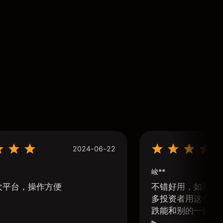
2024-06-22
峻**
欢平台，操作方便
不错好用，如果可
多投资者用这个软
跌能和别的一致那