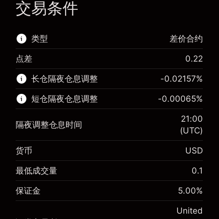
交易条件
类型
差价合约
点差
0.22
该金融市场可进行差价合约交易。
长仓隔夜仓息调整
-0.02157
%
了解更多:
短仓隔夜仓息调整
-0.00065
%
差价合约
21:00
隔夜调整仓息时间
(UTC)
货币
USD
保证金。您的投资
$1,000.00
-0.021568
最低成交量
0.1
保证金。您的投资
$1,000.00
隔夜仓息
%
来自头寸全值的费用
-0.000654
(-$4.31)
保证金
5.00
%
隔夜仓息
%
使用杠杆的交易规模（大约值）
来自头寸全值的费用
$20,000.00
(-$0.13)
United
来自杠杆的资金 - 美元（大约值）
$19,000.00