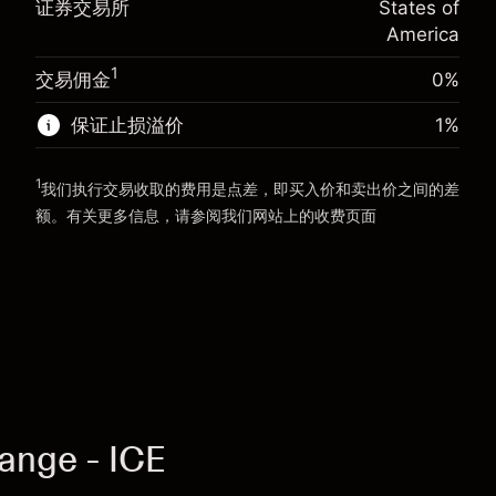
证券交易所
States of
使用杠杆的交易规模（大约值）
$20,000.00
America
来自杠杆的资金 - 美元（大约值）
$19,000.00
前往平台
1
交易佣金
0%
前往平台
保证止损溢价
1
%
1
我们执行交易收取的费用是点差，即买入价和卖出价之间的差
额。有关更多信息，请参阅我们网站上的
收费
页面
“服务费用”
ange - ICE