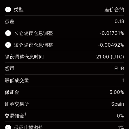
类型
差价合约
点差
0.18
该金融市场可进行差价合约交易。
长仓隔夜仓息调整
-0.01731
%
了解更多:
短仓隔夜仓息调整
-0.00492
%
差价合约
隔夜调整仓息时间
21:00
(UTC)
货币
EUR
保证金。您的投资
€1,000.00
最低成交量
1
-0.017307
保证金。您的投资
€1,000.00
隔夜仓息
%
保证金
5.00
%
来自头寸全值的费用
-0.004915
(-€3.46)
隔夜仓息
%
证券交易所
Spain
使用杠杆的交易规模（大约值）
来自头寸全值的费用
€20,000.00
(-€0.98)
来自杠杆的资金 - 美元（大约值）
€19,000.00
1
交易佣金
0%
使用杠杆的交易规模（大约值）
€20,000.00
来自杠杆的资金 - 美元（大约值）
€19,000.00
保证止损溢价
1
%