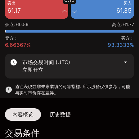
0.18
卖出
买入
61.17
61.35
低点
:
60.59
高点
:
61.77
卖方：
买方：
6.66667%
93.3333%
市场交易时间 (UTC)
立即开立
過往表現並非未來業績的可靠指標. 所示股价仅供参考，可能
与实时市价存在差异。
内容概览
历史数据
交易条件