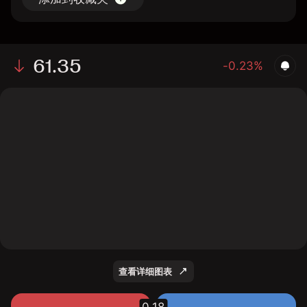
61.35
-0.23%
The chart shows the IDR stock price data over the last
1 day, with a current price of 61.35, a high of 61.77, and
a low of 60.59.
查看详细图表