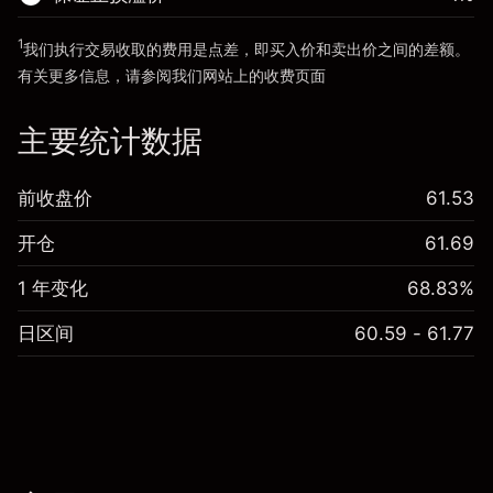
前往平台
1
我们执行交易收取的费用是点差，即买入价和卖出价之间的差额。
前往平台
有关更多信息，请参阅我们网站上的
收费
页面
“服务费用”
主要统计数据
前收盘价
61.53
开仓
61.69
1 年变化
68.83%
日区间
60.59 - 61.77