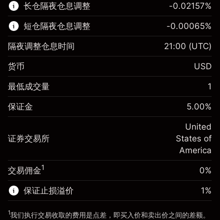
长仓隔夜仓息调整
-0.02157
%
了解更多:
短仓隔夜仓息调整
-0.00065
%
差价合约
隔夜调整仓息时间
21:00
(UTC)
货币
USD
保证金。您的投资
$1,000.00
最低成交量
1
-0.021568
保证金。您的投资
$1,000.00
隔夜仓息
%
保证金
5.00
%
来自头寸全值的费用
-0.000654
(-$4.31)
隔夜仓息
%
United
使用杠杆的交易规模（大约值）
来自头寸全值的费用
$20,000.00
(-$0.13)
证券交易所
States of
来自杠杆的资金 - 美元（大约值）
$19,000.00
America
使用杠杆的交易规模（大约值）
$20,000.00
来自杠杆的资金 - 美元（大约值）
$19,000.00
1
交易佣金
0%
前往平台
保证止损溢价
1
%
前往平台
1
我们执行交易收取的费用是点差，即买入价和卖出价之间的差额。