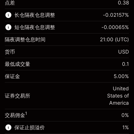
点差
0.38
该金融市场可进行差价合约交易。
长仓隔夜仓息调整
-0.02157
%
了解更多:
短仓隔夜仓息调整
-0.00065
%
差价合约
隔夜调整仓息时间
21:00
(UTC)
货币
USD
保证金。您的投资
$1,000.00
最低成交量
0.1
-0.021568
保证金。您的投资
$1,000.00
隔夜仓息
%
保证金
5.00
%
来自头寸全值的费用
-0.000654
(-$4.31)
隔夜仓息
%
United
使用杠杆的交易规模（大约值）
来自头寸全值的费用
$20,000.00
(-$0.13)
证券交易所
States of
来自杠杆的资金 - 美元（大约值）
$19,000.00
America
使用杠杆的交易规模（大约值）
$20,000.00
来自杠杆的资金 - 美元（大约值）
$19,000.00
1
交易佣金
0%
前往平台
保证止损溢价
1
%
前往平台