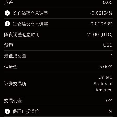
点差
0.05
该金融市场可进行差价合约交易。
长仓隔夜仓息调整
-0.02154
%
了解更多:
短仓隔夜仓息调整
-0.00068
%
差价合约
隔夜调整仓息时间
21:00
(UTC)
货币
USD
保证金。您的投资
$1,000.00
最低成交量
1
-0.02154
保证金。您的投资
$1,000.00
隔夜仓息
%
保证金
5.00
%
来自头寸全值的费用
-0.000682
(-$4.31)
隔夜仓息
%
United
使用杠杆的交易规模（大约值）
来自头寸全值的费用
$20,000.00
(-$0.14)
证券交易所
States of
来自杠杆的资金 - 美元（大约值）
$19,000.00
America
使用杠杆的交易规模（大约值）
$20,000.00
来自杠杆的资金 - 美元（大约值）
$19,000.00
1
交易佣金
0%
前往平台
保证止损溢价
1
%
前往平台