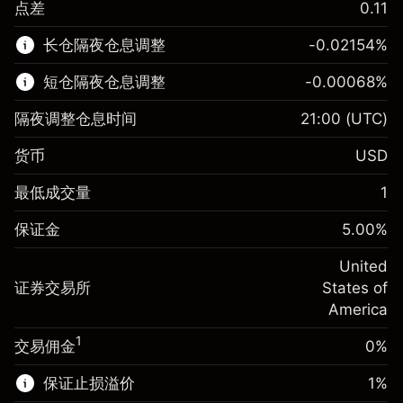
点差
0.11
该金融市场可进行差价合约交易。
长仓隔夜仓息调整
-0.02154
%
了解更多:
短仓隔夜仓息调整
-0.00068
%
差价合约
隔夜调整仓息时间
21:00
(UTC)
货币
USD
保证金。您的投资
$1,000.00
最低成交量
1
-0.02154
保证金。您的投资
$1,000.00
隔夜仓息
%
保证金
5.00
%
来自头寸全值的费用
-0.000682
(-$4.31)
隔夜仓息
%
United
使用杠杆的交易规模（大约值）
来自头寸全值的费用
$20,000.00
(-$0.14)
证券交易所
States of
来自杠杆的资金 - 美元（大约值）
$19,000.00
America
使用杠杆的交易规模（大约值）
$20,000.00
来自杠杆的资金 - 美元（大约值）
$19,000.00
1
交易佣金
0%
前往平台
保证止损溢价
1
%
前往平台