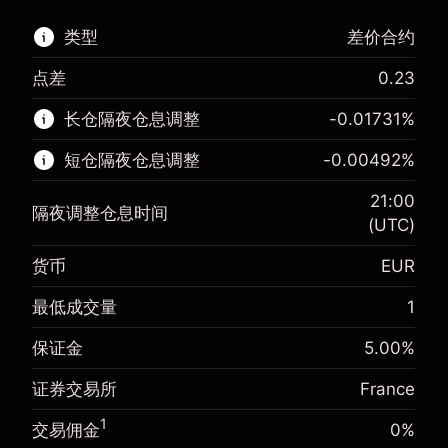
类型
差价合约
点差
0.23
该金融市场可进行差价合约交易。
长仓隔夜仓息调整
-0.01731
%
了解更多:
短仓隔夜仓息调整
-0.00492
%
差价合约
21:00
隔夜调整仓息时间
(UTC)
货币
EUR
保证金。您的投资
€1,000.00
-0.017307
最低成交量
1
保证金。您的投资
€1,000.00
隔夜仓息
%
来自头寸全值的费用
-0.004915
(-€3.46)
保证金
5.00
%
隔夜仓息
%
使用杠杆的交易规模（大约值）
来自头寸全值的费用
€20,000.00
(-€0.98)
证券交易所
France
来自杠杆的资金 - 美元（大约值）
€19,000.00
使用杠杆的交易规模（大约值）
€20,000.00
1
交易佣金
0%
来自杠杆的资金 - 美元（大约值）
€19,000.00