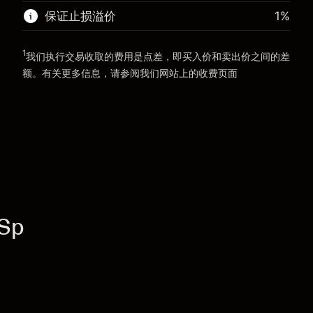
前往平台
保证止损溢价
1
%
前往平台
1
我们执行交易收取的费用是点差，即买入价和卖出价之间的差
额。有关更多信息，请参阅我们网站上的
收费
页面
“服务费用”
Sp