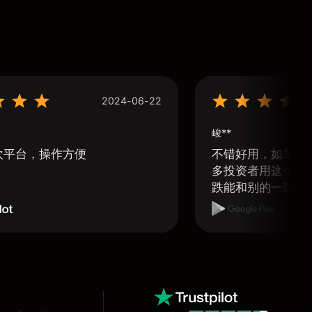
2024-06-22
峻**
欢平台，操作方便
不错好用，如果可
多投资者用这个软
跌能和别的一致那