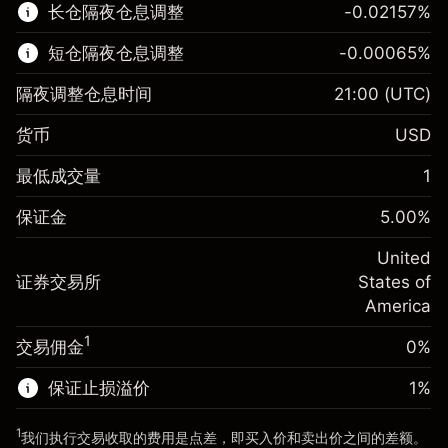
长仓隔夜仓息调整
-0.02157
%
了解更多:
短仓隔夜仓息调整
-0.00065
%
差价合约
隔夜调整仓息时间
21:00
(UTC)
货币
USD
保证金。您的投资
$1,000.00
最低成交量
1
-0.021568
保证金。您的投资
$1,000.00
隔夜仓息
%
保证金
5.00
%
来自头寸全值的费用
-0.000654
(-$4.31)
隔夜仓息
%
United
使用杠杆的交易规模（大约值）
来自头寸全值的费用
$20,000.00
(-$0.13)
证券交易所
States of
来自杠杆的资金 - 美元（大约值）
$19,000.00
America
使用杠杆的交易规模（大约值）
$20,000.00
来自杠杆的资金 - 美元（大约值）
$19,000.00
1
交易佣金
0%
前往平台
保证止损溢价
1
%
前往平台
1
我们执行交易收取的费用是点差，即买入价和卖出价之间的差额。