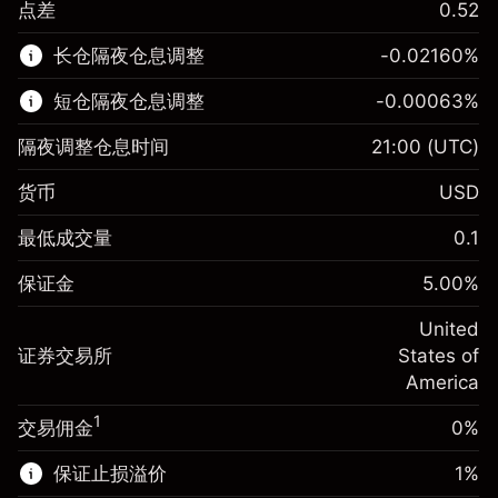
点差
0.52
该金融市场可进行差价合约交易。
长仓隔夜仓息调整
-0.02160
%
了解更多:
短仓隔夜仓息调整
-0.00063
%
差价合约
隔夜调整仓息时间
21:00
(UTC)
货币
USD
保证金。您的投资
$1,000.00
最低成交量
0.1
-0.021596
保证金。您的投资
$1,000.00
隔夜仓息
%
保证金
5.00
%
来自头寸全值的费用
-0.000626
(-$4.32)
隔夜仓息
%
United
使用杠杆的交易规模（大约值）
来自头寸全值的费用
$20,000.00
(-$0.13)
证券交易所
States of
来自杠杆的资金 - 美元（大约值）
$19,000.00
America
使用杠杆的交易规模（大约值）
$20,000.00
来自杠杆的资金 - 美元（大约值）
$19,000.00
1
交易佣金
0%
前往平台
保证止损溢价
1
%
前往平台