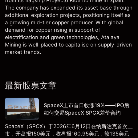
from its flagship Proyecto Riotinto mine in Spain.
The company has expanded its asset base through
additional exploration projects, positioning itself as
a growing mid-tier copper producer. With global
demand for copper rising in support of
electrification and green technologies, Atalaya
Mining is well-placed to capitalise on supply-driven
market trends.
最新股票文章
SpaceX上市首日收涨19%——IPO后
如何交易SpaceX SPCX差价合约
SpaceX（SPCX）于2026年6月12日在纳斯达克首次上
市，开盘报150美元，收盘报160.95美元，较135美元