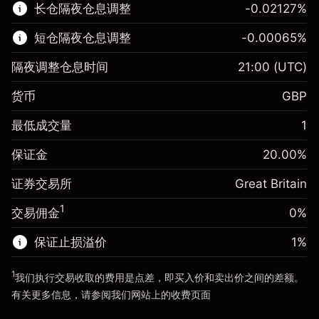
长仓隔夜仓息调整
-0.02127
%
了解更多:
短仓隔夜仓息调整
-0.00065
%
差价合约
隔夜调整仓息时间
21:00
(UTC)
货币
GBP
保证金。您的投资
£1,000.00
最低成交量
1
-0.021272
保证金。您的投资
£1,000.00
隔夜仓息
%
保证金
20.00
%
来自头寸全值的费用
-0.000646
(-£1.06)
隔夜仓息
%
证券交易所
Great Britain
使用杠杆的交易规模（大约值）
来自头寸全值的费用
£5,000.00
(-£0.03)
来自杠杆的资金 - 美元（大约值）
£4,000.00
1
交易佣金
0%
使用杠杆的交易规模（大约值）
£5,000.00
来自杠杆的资金 - 美元（大约值）
£4,000.00
保证止损溢价
1
%
前往平台
1
我们执行交易收取的费用是点差，即买入价和卖出价之间的差额。
前往平台
有关更多信息，请参阅我们网站上的
收费
页面
“服务费用”