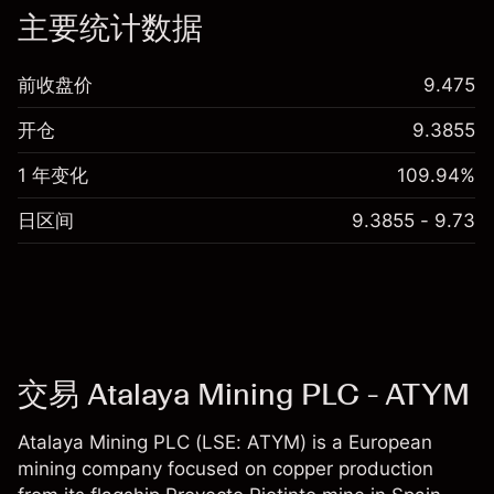
主要统计数据
前收盘价
9.475
开仓
9.3855
1 年变化
109.94%
日区间
9.3855 - 9.73
交易 Atalaya Mining PLC - ATYM
Atalaya Mining PLC (LSE: ATYM) is a European
mining company focused on copper production