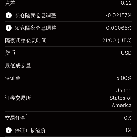
点差
0.22
该金融市场可进行差价合约交易。
长仓隔夜仓息调整
-0.02157
%
了解更多:
短仓隔夜仓息调整
-0.00065
%
差价合约
隔夜调整仓息时间
21:00
(UTC)
货币
USD
保证金。您的投资
$1,000.00
最低成交量
1
-0.021568
保证金。您的投资
$1,000.00
隔夜仓息
%
保证金
5.00
%
来自头寸全值的费用
-0.000654
(-$4.31)
隔夜仓息
%
United
使用杠杆的交易规模（大约值）
来自头寸全值的费用
$20,000.00
(-$0.13)
证券交易所
States of
来自杠杆的资金 - 美元（大约值）
$19,000.00
America
使用杠杆的交易规模（大约值）
$20,000.00
来自杠杆的资金 - 美元（大约值）
$19,000.00
1
交易佣金
0%
前往平台
保证止损溢价
1
%
前往平台