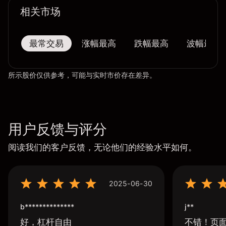
相关市场
最常交易
涨幅最高
跌幅最高
波幅最大
所示股价仅供参考，可能与实时市价存在差异。
用户反馈与评分
阅读我们的客户反馈，无论他们的经验水平如何。
2025-06-30
b**************
j**
好，杠杆自由
不错！页